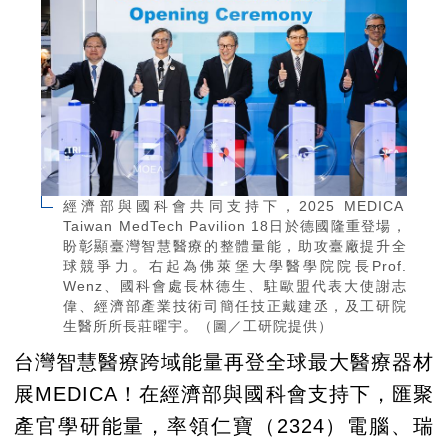
經濟部與國科會共同支持下，2025 MEDICA
Taiwan MedTech Pavilion 18日於德國隆重登場，
盼彰顯臺灣智慧醫療的整體量能，助攻臺廠提升全
球競爭力。右起為佛萊堡大學醫學院院長Prof.
Wenz、國科會處長林德生、駐歐盟代表大使謝志
偉、經濟部產業技術司簡任技正戴建丞，及工研院
生醫所所長莊曜宇。（圖／工研院提供）
台灣智慧醫療跨域能量再登全球最大醫療器材
展MEDICA！在經濟部與國科會支持下，匯聚
產官學研能量，率領仁寶（2324）電腦、瑞