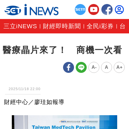
三立iNEWS
財經即時新聞
全民i彩券
台
|
|
|
醫療晶片來了！ 商機一次看
A-
A
A+
2025/11/18 22:00
財經中心／廖珪如報導