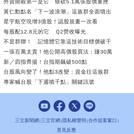
外資開殺第一是它 狠砍5.1萬張股價重挫
黃仁勳點名「下一波浪潮」這族群全面噴出
星宇航空現增3億股！認股規畫一次看
每股配12.8元的它 Ｑ2營收曝光
不是群聯！ 記憶體它靠這技術目標價破千
一張百萬太貴！他公開高價股買法：賺30萬
新／四指齊揚！台指期飆破500點
台股風向變了！他點3改變：資金往這族群
專家喊台股「下週噴千點」關鍵訊號
三立新聞網
三立官網
隱私權聲明
合作提案窗口
意見反應