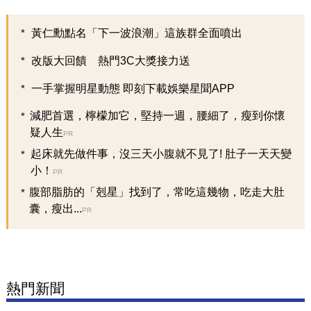
黃仁勳點名「下一波浪潮」這族群全面噴出
改版大回饋 熱門3C大獎接力送
一手掌握明星動態 即刻下載娛樂星聞APP
減肥首選，檸檬加它，堅持一週，腰細了，瘦到你懷
疑人生
PR
起床就先做件事，沒三天小腹就不見了! 肚子一天天變
小！
PR
腹部脂肪的「剋星」找到了，常吃這幾物，吃走大肚
囊，瘦出...
PR
熱門新聞