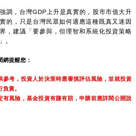
強調，台灣GDP上升是真實的，股市市值大升
實的，只是台灣民眾如何適應這種既真又迷因
世界，建議「要參與，但理智和系統化投資策略
」。
聞網提醒您：
供參考，投資人於決策時應審慎評估風險，並就投資
行負責。
定有風險，基金投資有賺有賠，申購前應詳閱公開說