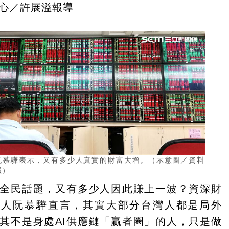
心／許展溢報導
阮慕驊表示，又有多少人真實的財富大增。（示意圖／資料
照）
全民話題，又有多少人因此賺上一波？資深財
體人阮慕驊直言，其實大部分台灣人都是局外
其不是身處AI供應鏈「贏者圈」的人，只是做