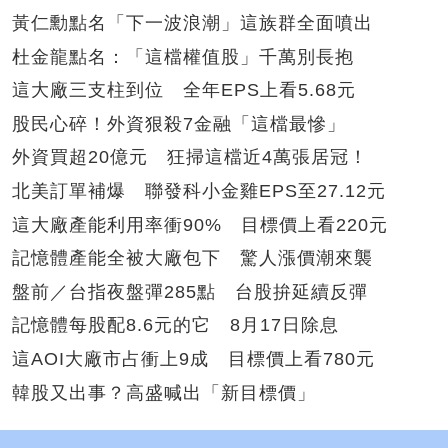
黃仁勳點名「下一波浪潮」這族群全面噴出
杜金龍點名：「這檔權值股」千萬別長抱
這大廠三支柱到位 全年EPS上看5.68元
股民心碎！外資狠殺7金融「這檔最慘」
外資買超20億元 狂掃這檔近4萬張居冠！
北美訂單補爆 聯發科小金雞EPS至27.12元
這大廠產能利用率衝90% 目標價上看220元
記憶體產能全被大廠包下 驚人漲價潮來襲
盤前／台指夜盤彈285點 台股拚延續反彈
記憶體每股配8.6元的它 8月17日除息
這AOI大廠市占衝上9成 目標價上看780元
韓股又出事？高盛喊出「新目標價」