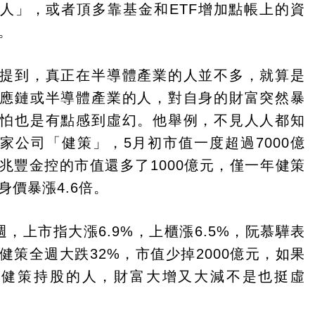
人」，或者頂多靠基金和ETF增加點帳上的資
。
提到，真正在半導體產業的人並不多，就算是
供應鏈或半導體產業的人，對自身的財富突然暴
怕也是有點感到虛幻。他舉例，不見人人都知
家公司「健策」，5月初市值一度超過7000億
兆豐金控的市值還多了1000億元，僅一年健策
身價暴漲4.6倍。
週，上市指大漲6.9%，上櫃漲6.5%，阮慕驊表
健策全週大跌32%，市值少掉2000億元，如果
有健策持股的人，財富大增又大減不是也挺虛