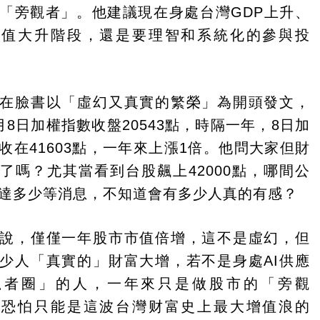
「旁觀者」。他建議現在身處台灣GDP上升、
市值大升階段，還是要理智和系統化的參與投
在臉書以「虛幻又真實的繁榮」為開頭發文，
月8日加權指數收盤20543點，時隔一年，8日加
收在41603點，一年來上漲1倍。他問大家但財
了嗎？尤其當看到台股飆上42000點，哪間公
達多少等消息，不知道會有多少人真的有感？
說，僅僅一年股市市值倍增，這不是虛幻，但
少人「真實的」財富大增，若不是身處AI供應
贏者圈」的人，一年來只是做股市的「旁觀
，恐怕只能是這波台灣财富史上最大增值浪的