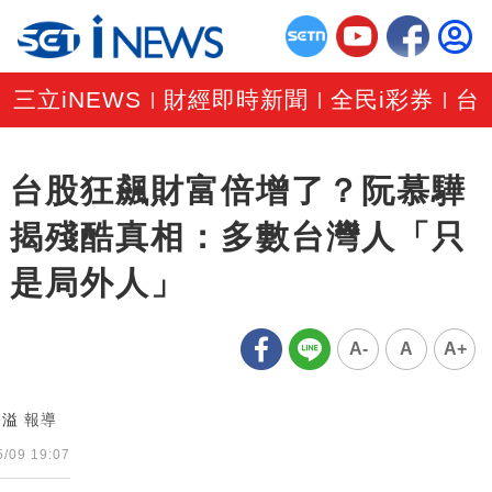
三立iNEWS
財經即時新聞
全民i彩券
台
|
|
|
台股狂飆財富倍增了？阮慕驊
揭殘酷真相：多數台灣人「只
是局外人」
A-
A
A+
展溢
報導
5/09 19:07