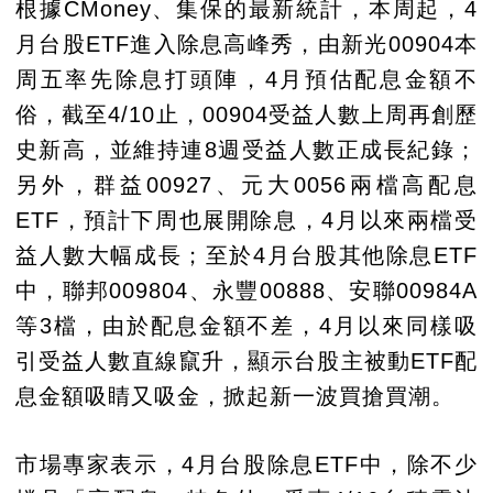
根據CMoney、集保的最新統計，本周起，4
月台股ETF進入除息高峰秀，由新光00904本
周五率先除息打頭陣，4月預估配息金額不
俗，截至4/10止，00904受益人數上周再創歷
史新高，並維持連8週受益人數正成長紀錄；
另外，群益00927、元大0056兩檔高配息
ETF，預計下周也展開除息，4月以來兩檔受
益人數大幅成長；至於4月台股其他除息ETF
中，聯邦009804、永豐00888、安聯00984A
等3檔，由於配息金額不差，4月以來同樣吸
引受益人數直線竄升，顯示台股主被動ETF配
息金額吸睛又吸金，掀起新一波買搶買潮。
市場專家表示，4月台股除息ETF中，除不少