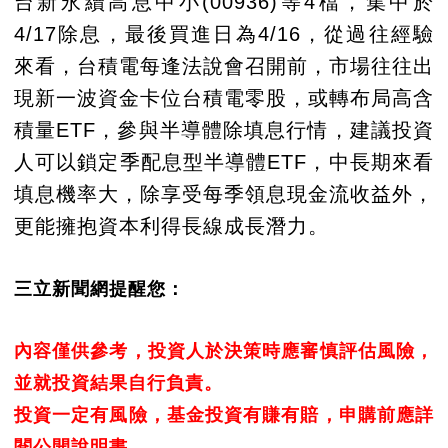
台新永續高息中小(00936)等4檔，集中於
4/17除息，最後買進日為4/16，從過往經驗
來看，台積電每逢法說會召開前，市場往往出
現新一波資金卡位台積電零股，或轉布局高含
積量ETF，參與半導體除填息行情，建議投資
人可以鎖定季配息型半導體ETF，中長期來看
填息機率大，除享受每季領息現金流收益外，
更能擁抱資本利得長線成長潛力。
三立新聞網提醒您：
內容僅供參考，投資人於決策時應審慎評估風險，
並就投資結果自行負責。
投資一定有風險，基金投資有賺有賠，申購前應詳
閱公開說明書。