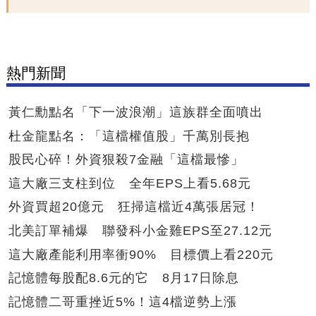
熱門新聞
黃仁勳點名「下一波浪潮」這族群全面噴出
杜金龍點名：「這檔權值股」千萬別長抱
股民心碎！外資狠殺7金融「這檔最慘」
這大廠三支柱到位 全年EPS上看5.68元
外資買超20億元 狂掃這檔近4萬張居冠！
北美訂單補爆 聯發科小金雞EPS至27.12元
這大廠產能利用率衝90% 目標價上看220元
記憶體每股配8.6元的它 8月17日除息
記憶體二哥重挫近5%！這4檔逆勢上漲