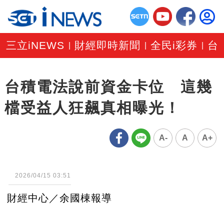
三立iNEWS
財經即時新聞
全民i彩券
台
|
|
|
台積電法說前資金卡位 這幾
檔受益人狂飆真相曝光！
A-
A
A+
2026/04/15 03:51
財經中心／余國棟報導