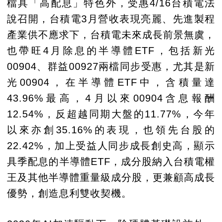
檔具「高配息」特色外，受惠4/16台積電法
說召開，台積電3月營收表現亮麗、先進製程
產業供不應求下，台積電未來成長前景無虞，
也帶旺4月除息的半導體ETF，包括新光
00904、群益00927兩檔同步受惠，尤其是新
光00904，在半導體ETF中，含積量達
43.96%最高，4月以來00904含息報酬
12.54%，反超越同期大盤的11.77%，今年
以來亦創35.16%的表現，也領先台股的
22.42%，加上受益人同步成長創史高，顯示
具季配息的半導體ETF，成分股納入台積電權
王及其他半導體重量級成分股，更兼顧高成長
優勢，創造息利雙收契機。