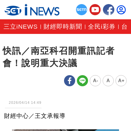
三立iNEWS
財經即時新聞
全民i彩券
台
|
|
|
快訊／南亞科召開重訊記者
會！說明重大決議
A-
A
A+
2026/04/14 14:49
財經中心／王文承報導