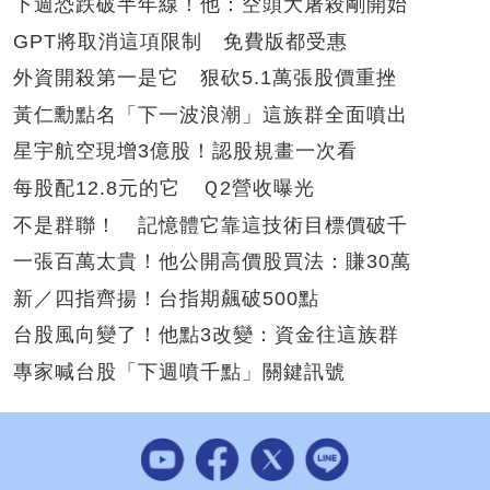
下週恐跌破半年線！他：空頭大屠殺剛開始
GPT將取消這項限制 免費版都受惠
外資開殺第一是它 狠砍5.1萬張股價重挫
黃仁勳點名「下一波浪潮」這族群全面噴出
星宇航空現增3億股！認股規畫一次看
每股配12.8元的它 Ｑ2營收曝光
不是群聯！ 記憶體它靠這技術目標價破千
一張百萬太貴！他公開高價股買法：賺30萬
新／四指齊揚！台指期飆破500點
台股風向變了！他點3改變：資金往這族群
專家喊台股「下週噴千點」關鍵訊號