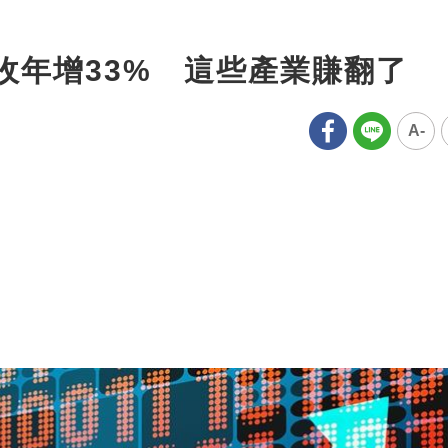
收年增33% 這些產業賺翻了
A-