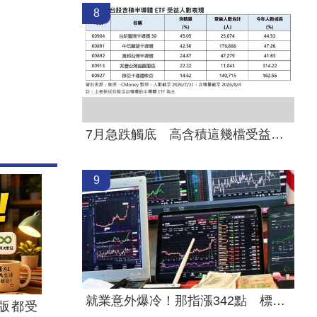
8
7月急跌觸底 高含積這幾檔受益人激增！
9
就業意外爆冷！那指漲342點 標普500新高
版都受