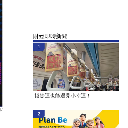
財經即時新聞
1
搭捷運也能遇見小幸運！
/
2