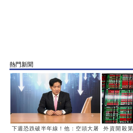
熱門新聞
下週恐跌破半年線！他：空頭大屠
外資開殺第