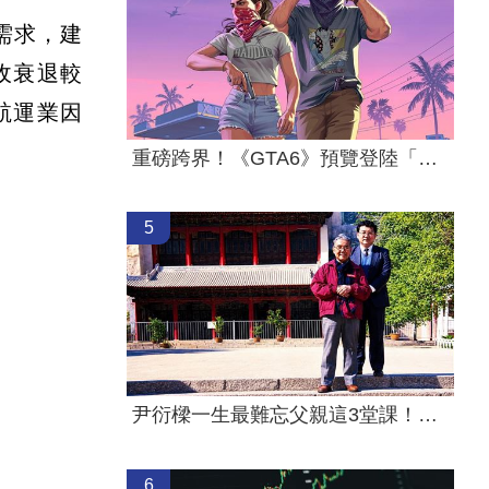
需求，建
收衰退較
航運業因
重磅跨界！《GTA6》預覽登陸「這平台」
5
尹衍樑一生最難忘父親這3堂課！逼哭全網
6