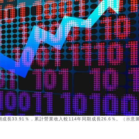
成長33.91％，累計營業收入較114年同期成長26.6％。（示意圖