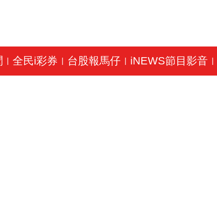
聞
全民i彩券
台股報馬仔
iNEWS節目影音
|
|
|