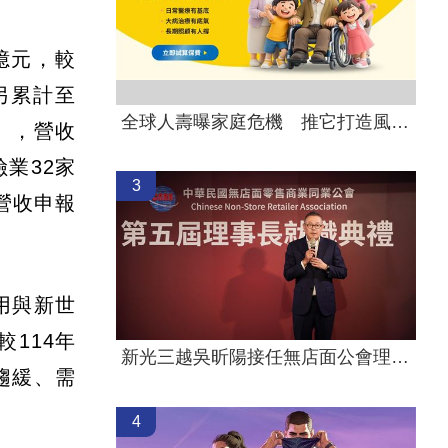
億元，較
。另累計至
全球人壽曝家庭危機 推它打造風險防護網
%），營收
業32家
3
月營收申報
用與新世
114年
新光三越吳昕陽接任無店面公會理事長
趨緩、需
4