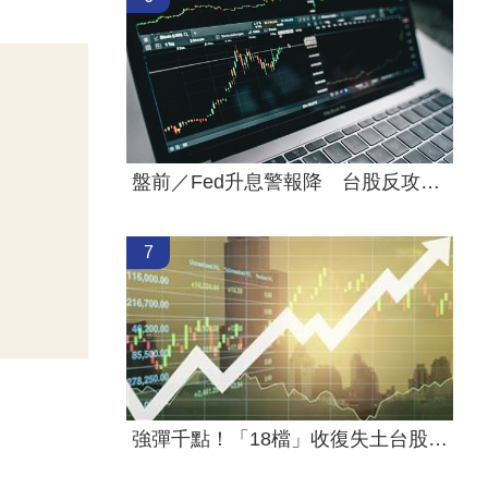
盤前／Fed升息警報降 台股反攻關鍵曝光
7
強彈千點！「18檔」收復失土台股ETF