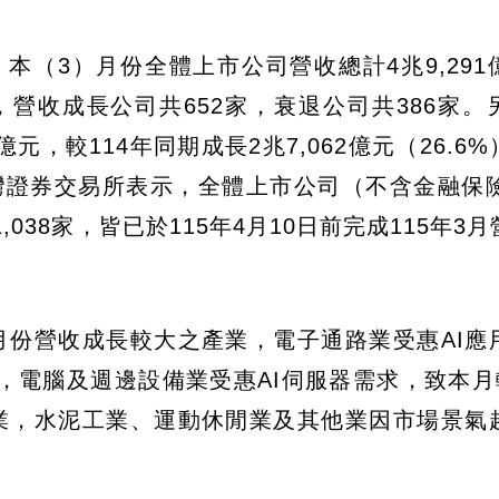
本（3）月份全體上市公司營收總計4兆9,291
1%），營收成長公司共652家，衰退公司共386家
億元，較114年同期成長2兆7,062億元（26.6
台灣證券交易所表示，全體上市公司（不含金融保險
038家，皆已於115年4月10日前完成115年3
月份營收成長較大之產業，電子通路業受惠AI應
電腦及週邊設備業受惠AI伺服器需求，致本月較
業，水泥工業、運動休閒業及其他業因市場景氣