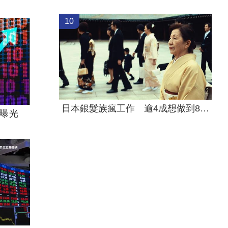
10
日本銀髮族瘋工作 逾4成想做到80歲
收曝光