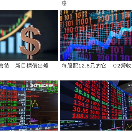
惠
會後 新目標價出爐
每股配12.8元的它 Ｑ2營