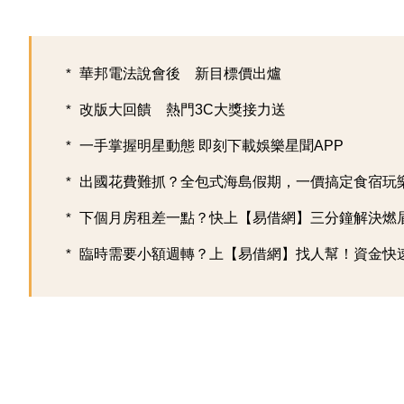
華邦電法說會後 新目標價出爐
改版大回饋 熱門3C大獎接力送
一手掌握明星動態 即刻下載娛樂星聞APP
出國花費難抓？全包式海島假期，一價搞定食宿玩樂，
下個月房租差一點？快上【易借網】三分鐘解決燃
臨時需要小額週轉？上【易借網】找人幫！資金快