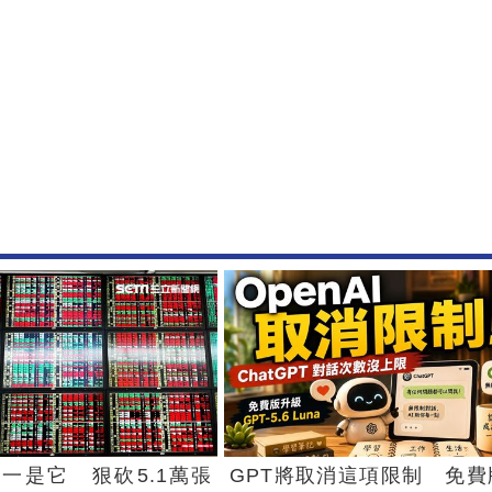
一是它 狠砍5.1萬張
GPT將取消這項限制 免費