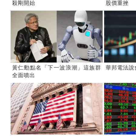
殺剛開始
股價重挫
黃仁勳點名「下一波浪潮」這族群
華邦電法說
全面噴出