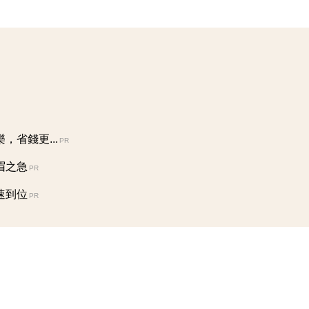
省錢更...
PR
眉之急
PR
速到位
PR