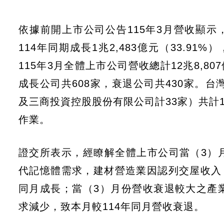
依據前開上市公司公告115年3月營收顯示，
114年同期成長1兆2,483億元（33.9
115年3月全體上市公司營收總計12兆8,807
成長公司共608家，衰退公司共430家。
及三商投資控股股份有限公司計33家）共計1,
作業。
證交所表示，經瞭解全體上市公司當（3）
代記憶體需求，建材營造業因認列交屋收入，
同月成長；當（3）月份營收衰退較大之產
求減少，致本月較114年同月營收衰退。