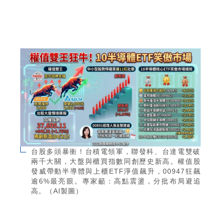
台股多頭暴衝！台積電領軍，聯發科、台達電雙破
兩千大關，大盤與櫃買指數同創歷史新高。權值股
發威帶動半導體與上櫃ETF淨值飆升，00947狂飆
逾6%最亮眼。專家籲：高點震盪，分批布局避追
高。（AI製圖）