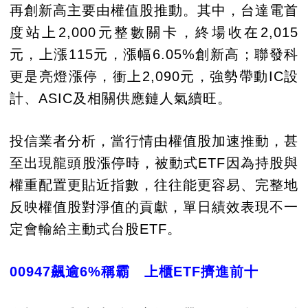
再創新高主要由權值股推動。其中，台達電首
度站上2,000元整數關卡，終場收在2,015
元，上漲115元，漲幅6.05%創新高；聯發科
更是亮燈漲停，衝上2,090元，強勢帶動IC設
計、ASIC及相關供應鏈人氣續旺。
投信業者分析，當行情由權值股加速推動，甚
至出現龍頭股漲停時，被動式ETF因為持股與
權重配置更貼近指數，往往能更容易、完整地
反映權值股對淨值的貢獻，單日績效表現不一
定會輸給主動式台股ETF。
00947飆逾6%稱霸 上櫃ETF擠進前十