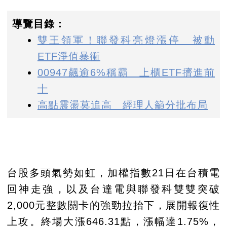
導覽目錄：
雙王領軍！聯發科亮燈漲停 被動
ETF淨值暴衝
00947飆逾6%稱霸 上櫃ETF擠進前
十
高點震盪莫追高 經理人籲分批布局
台股多頭氣勢如虹，加權指數21日在台積電
回神走強，以及台達電與聯發科雙雙突破
2,000元整數關卡的強勁拉抬下，展開報復性
上攻。終場大漲646.31點，漲幅達1.75%，