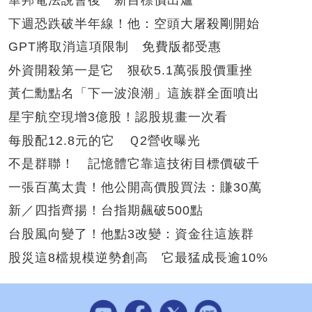
下週恐跌破半年線！他：空頭大屠殺剛開始
GPT將取消這項限制 免費版都受惠
外資開殺第一是它 狠砍5.1萬張股價重挫
黃仁勳點名「下一波浪潮」這族群全面噴出
星宇航空現增3億股！認股規畫一次看
每股配12.8元的它 Ｑ2營收曝光
不是群聯！ 記憶體它靠這技術目標價破千
一張百萬太貴！他公開高價股買法：賺30萬
新／四指齊揚！台指期飆破500點
台股風向變了！他點3改變：資金往這族群
股災這8檔規模逆勢創高 它最猛成長逾10%