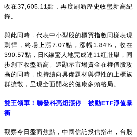
收在37,605.11點，再度刷新歷史收盤新高紀
錄。
與此同時，代表中小型股的櫃買指數同樣表現
剽悍，終場上漲7.07點，漲幅1.84%，收在
390.57點，日K線驚人地完成連11紅壯舉，同
步創下收盤新高。這顯示市場資金在權值股攻
高的同時，也持續向具備題材與彈性的上櫃族
群擴散，呈現全面開花的健康多頭格局。
雙王領軍！聯發科亮燈漲停 被動ETF淨值暴
衝
觀察今日盤面焦點，中國信託投信指出，台股