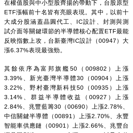
在權值股與中小型股齊揚的帶動下，台股原型
ETF漲幅前十名皆有亮眼表現。其中，以前十
大成分股涵蓋晶圓代工、IC設計、封測與測
試介面等關鍵環節的半導體核心配置ETF最能
反映指數上攻，台新臺灣IC設計（00947）大
漲6.37%表現最強勁。
其餘依序為富邦旗艦50（009802）上漲
3.39%、新光臺灣半導體30（00904）上漲
3.22%、野村臺灣新科技50（00935）上漲
3.14%、群益半導體收益（00927）上漲
2.84%、兆豐藍籌30（00690）上漲2.78%、
中信關鍵半導體（00891）上漲2.70%、永豐
智能車供應鏈（00901）上漲2.66%、兆豐台