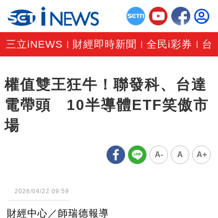
三立iNEWS
財經即時新聞
全民i彩券
台
|
|
|
權值雙王狂牛！聯發科、台達
電帶頭 10半導體ETF笑傲市
場
A-
A
A+
2026/04/22 09:59
財經中心／師瑞德報導