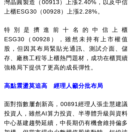
灣晶圓製造（00913）上漲2.40%，以及中信
上櫃ESG30（00928）上漲2.28%。
特別是擠進前十名的中信上櫃
ESG30（00928），雖然未持有上市權值
股，但因其布局緊貼光通訊、測試介面、儲
存、廠務工程等上櫃熱門題材，成功在櫃買續
強格局下提供了更高的成長彈性。
高點震盪莫追高 經理人籲分批布局
面對指數屢創新高，00891經理人張圭慧建議
投資人，雖然AI算力投資、半導體升級與資料
中心基建趨勢延續，中長期仍有機會維持偏多