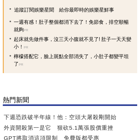
追蹤訂閱娛樂星聞 給你最即時的娛樂星鮮事
一週有感！肚子整個都消下去了！免節食，排空順暢
就夠
PR
起床就先做件事，沒三天小腹就不見了! 肚子一天天變
小！
PR
檸檬搭配它，臉上斑點全部消失了，小肚子都變平坦
了
PR
熱門新聞
下週恐跌破半年線！他：空頭大屠殺剛開始
外資開殺第一是它 狠砍5.1萬張股價重挫
GPT將取消這項限制 免費版都受惠