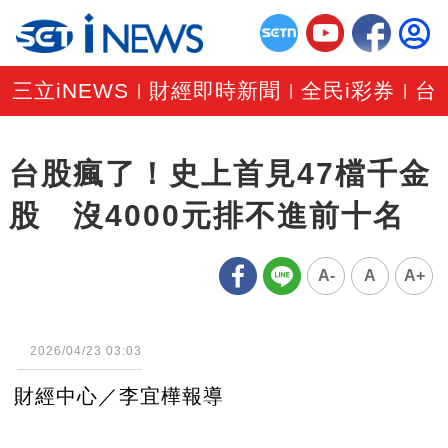
三立iNEWS
財經即時新聞
全民i彩券
台
|
|
|
台股瘋了！史上首見47檔千金
股 沒4000元排不進前十名
A-
A
A+
2026/04/23 03:03
財經中心／李宜樺報導