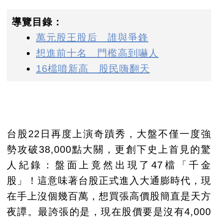
導覽目錄：
萬元股王股后 誰與爭鋒
想進前十名 門檻高到嚇人
16檔噴新高 股民嗨翻天
台股22日再度上演奇蹟秀，大盤不僅一度強
勢攻破38,000點大關，更創下史上首見的驚
人紀錄：盤面上竟然出現了47檔「千金
股」！這意味著台股正式進入大通膨時代，現
在手上沒個幾百萬，想買張高價股簡直是天方
夜譚。最誇張的是，現在股價要是沒有4,000