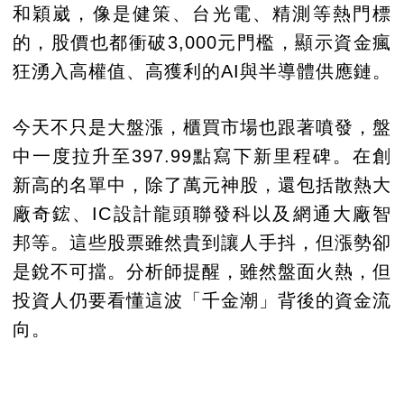
和穎崴，像是健策、台光電、精測等熱門標
的，股價也都衝破3,000元門檻，顯示資金瘋
狂湧入高權值、高獲利的AI與半導體供應鏈。
今天不只是大盤漲，櫃買市場也跟著噴發，盤
中一度拉升至397.99點寫下新里程碑。在創
新高的名單中，除了萬元神股，還包括散熱大
廠奇鋐、IC設計龍頭聯發科以及網通大廠智
邦等。這些股票雖然貴到讓人手抖，但漲勢卻
是銳不可擋。分析師提醒，雖然盤面火熱，但
投資人仍要看懂這波「千金潮」背後的資金流
向。