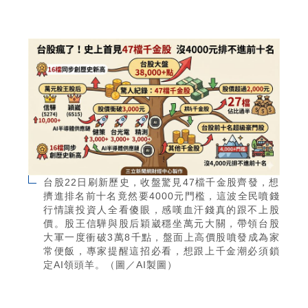
台股22日刷新歷史，收盤驚見47檔千金股齊發，想
擠進排名前十名竟然要4000元門檻，這波全民噴錢
行情讓投資人全看傻眼，感嘆血汗錢真的跟不上股
價。股王信驊與股后穎崴穩坐萬元大關，帶領台股
大軍一度衝破3萬8千點，盤面上高價股噴發成為家
常便飯，專家提醒這招必看，想跟上千金潮必須鎖
定AI領頭羊。（圖／AI製圖）