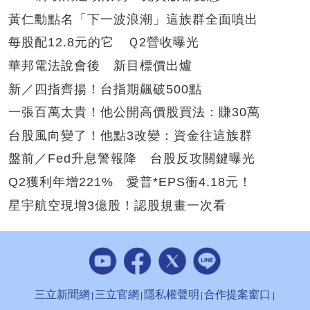
黃仁勳點名「下一波浪潮」這族群全面噴出
每股配12.8元的它 Ｑ2營收曝光
華邦電法說會後 新目標價出爐
新／四指齊揚！台指期飆破500點
一張百萬太貴！他公開高價股買法：賺30萬
台股風向變了！他點3改變：資金往這族群
盤前／Fed升息警報降 台股反攻關鍵曝光
Q2獲利年增221% 愛普*EPS衝4.18元！
星宇航空現增3億股！認股規畫一次看
三立新聞網
三立官網
隱私權聲明
合作提案窗口