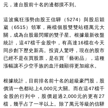
元，連台股前十名的邊都摸不到。
這波瘋狂漲勢由股王信驊（5274）與股后穎
崴（6515）領軍，兩檔個股雙雙站穩萬元大
關，成為台股最閃耀的雙子星。根據最新收盤
統計，這47檔千金股中，有高達16檔在今天
同步創下歷史新高。投資人驚呼，現在的股市
已經不是在買股票，是在買「藝術品」，這種
漲幅讓不少空手族的血汗錢顯得更加縮水。
根據統計，目前排名前十名的超級豪門股，股
價清一色都站上4,000元大關。而在這47檔千
金股的行列中，股價超過2,000元的更有27
檔，幾乎占了一半以上。除了萬元等級的信驊