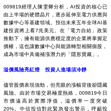
009819經理人陳雯卿分析，AI投資的核心已
由上半場的硬體晶片，逐步延伸至電力供應與
數據中心等基建領域。預估未來五年全球AI基
建投資將上看7兆美元。在「電力自給」政策
推動下，擁有能源供應穩定度的企業將掌握定
價權，這也讓數據中心與能源轉型相關個股，
成為市場中具備補漲潛力的「隱形寶藏」。
溢價風險亮紅燈 投資人進場須冷靜
儘管股價表現強勁，但亮眼的漲幅背後卻隱藏
風險。由於市場交易極度熱絡，009819今日
市價遠高於實際淨值，溢價率一度突破
20%。中信投信對此緊急發出警示，呼籲投