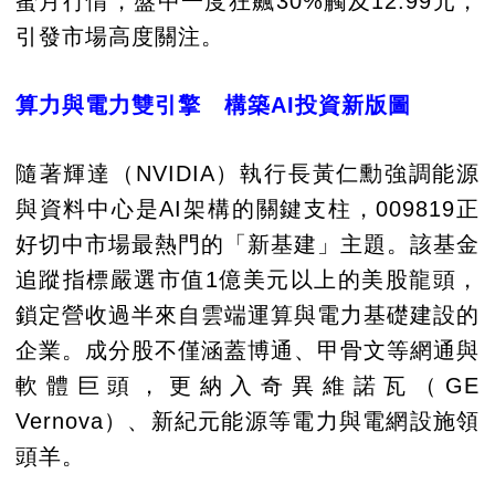
蜜月行情，盤中一度狂飆30%觸及12.99元，
引發市場高度關注。
算力與電力雙引擎 構築AI投資新版圖
隨著輝達（NVIDIA）執行長黃仁勳強調能源
與資料中心是AI架構的關鍵支柱，009819正
好切中市場最熱門的「新基建」主題。該基金
追蹤指標嚴選市值1億美元以上的美股龍頭，
鎖定營收過半來自雲端運算與電力基礎建設的
企業。成分股不僅涵蓋博通、甲骨文等網通與
軟體巨頭，更納入奇異維諾瓦（GE
Vernova）、新紀元能源等電力與電網設施領
頭羊。