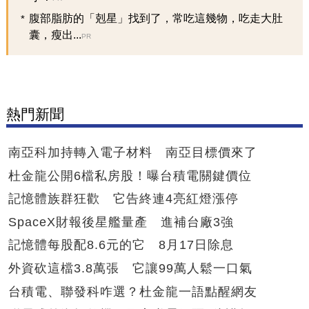
腹部脂肪的「剋星」找到了，常吃這幾物，吃走大肚
囊，瘦出...
PR
熱門新聞
南亞科加持轉入電子材料 南亞目標價來了
杜金龍公開6檔私房股！曝台積電關鍵價位
記憶體族群狂歡 它告終連4亮紅燈漲停
SpaceX財報後星艦量產 進補台廠3強
記憶體每股配8.6元的它 8月17日除息
外資砍這檔3.8萬張 它讓99萬人鬆一口氣
台積電、聯發科咋選？杜金龍一語點醒網友