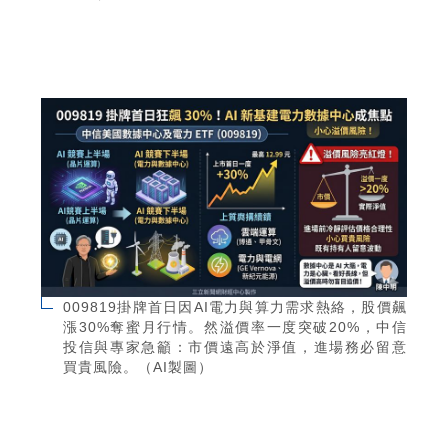
009819掛牌首日因AI電力與算力需求熱絡，股價飆
漲30%奪蜜月行情。然溢價率一度突破20%，中信
投信與專家急籲：市價遠高於淨值，進場務必留意
買貴風險。（AI製圖）