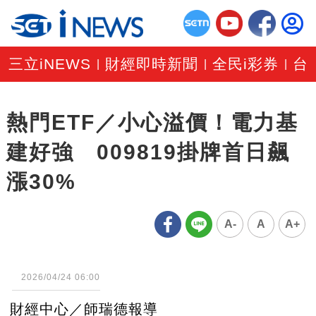
三立iNEWS
財經即時新聞
全民i彩券
台
|
|
|
熱門ETF／小心溢價！電力基
建好強 009819掛牌首日飆
漲30%
A-
A
A+
2026/04/24 06:00
財經中心／師瑞德報導