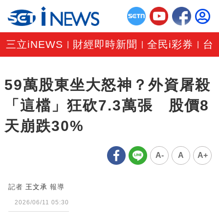
三立iNEWS
財經即時新聞
全民i彩券
台
|
|
|
59萬股東坐大怒神？外資屠殺
「這檔」狂砍7.3萬張 股價8
天崩跌30%
A-
A
A+
記者
王文承
報導
2026/06/11 05:30