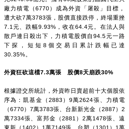
廠力積電（6770）成為外資「屠殺」目標，
遭大砍7萬3783張，股價直接跌停，終場重挫
7.1元、跌幅9.93%，收在64.4元。在法人與
散戶連日殺出下，力積電股價自94.5元一路
下探，短短8個交易日累計跌幅已達
30.35%。
外資狂砍這檔7.3萬張 股價8天崩跌30%
根據證交所統計，外資昨日賣超前十大個股依
序為：凱基金（2883）9萬2624張、力積電
（6770）7萬3783張、台新新光金（2887）2
萬7334張、富邦金（2881）2萬1478張、遠
東新（1402）1萬7149張、台塑（1301）1萬