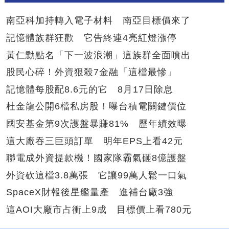
南亞科加持轉入電子材料 南亞目標價來了
記憶體族群狂歡 它告終連4亮紅燈漲停
黃仁勳點名「下一波浪潮」這族群全面噴出
股民心碎！外資狠殺7金融「這檔最慘」
記憶體每股配8.6元的它 8月17日除息
杜金龍公開6檔私房股！曝台積電關鍵價位
國安基金第9次護盤暴賺81% 歷年績效曝
這大廠吞三巨頭訂單 明年EPS上看42元
聯電成外資提款機！國家隊霸氣砸8億護盤
外資砍這檔3.8萬張 它讓99萬人鬆一口氣
SpaceX財報後星艦量產 進補台廠3強
這AOI大廠市占衝上9成 目標價上看780元