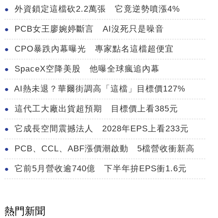
外資鎖定這檔砍2.2萬張 它竟逆勢噴漲4%
PCB女王廖婉婷斷言 AI沒死只是噪音
CPO暴跌內幕曝光 專家點名這檔超便宜
SpaceX空降美股 他曝全球瘋追內幕
AI熱未退？華爾街調高「這檔」目標價127%
這代工大廠出貨超預期 目標價上看385元
它成長空間震撼法人 2028年EPS上看233元
PCB、CCL、ABF漲價潮啟動 5檔營收衝新高
它前5月營收逾740億 下半年拚EPS衝1.6元
熱門新聞