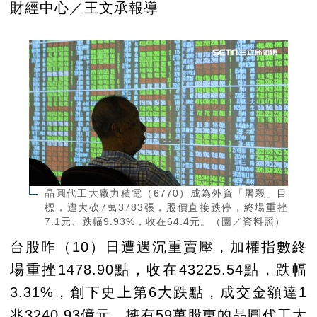
財經中心／王文承報導
晶圓代工大廠力積電（6770）成為外資「屠殺」目
標，遭大砍7萬3783張，股價直接跌停，終場重挫
7.1元、跌幅9.93%，收在64.4元。（圖／資料照）
台股昨（10）日遭遇沉重賣壓，加權指數終
場重挫1478.90點，收在43225.54點，跌幅
3.31%，創下史上第6大跌點，成交金額達1
兆3240.93億元。擁有59萬股東的晶圓代工大