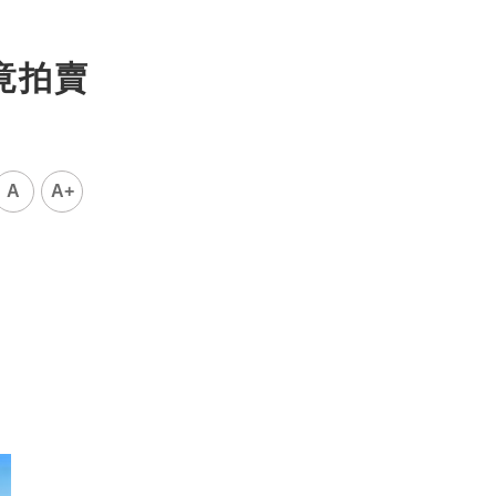
竟拍賣
A
A+