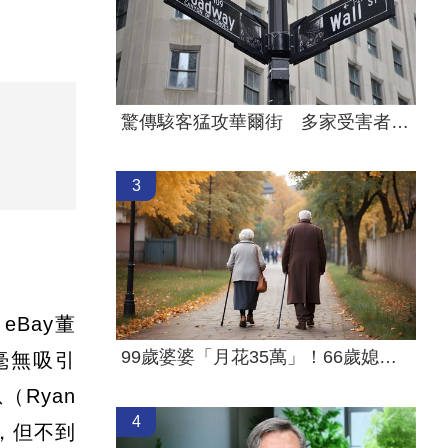
驚傳駭客猛攻華爾街 多家受害者已吐贖金
3
eBay董
99歲婆婆「月花35萬」！66歲媳無法退休
毫無吸引
Ryan
4
，但不到