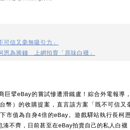
既不可信又毫無吸引力」
長柯恩為籌錢 上網拍賣「原味白襪」
電商巨擘eBay的嘗試慘遭滑鐵盧！綜合外電報導，
5兆台幣）的收購提案，直言該方案「既不可信又
市值為自身4倍的eBay。遊戲驛站執行長柯恩（
也湊不齊，日前甚至在eBay拍賣自己的私人白襪