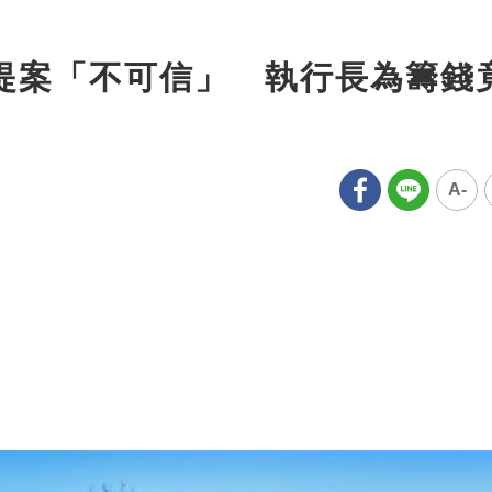
嗆提案「不可信」 執行長為籌錢
A-