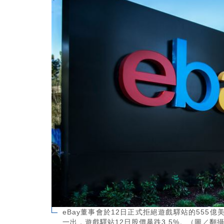
eBay董事會於12日正式拒絕遊戲驛站的55
一出，遊戲驛站12日股價暴跌3.5%。（圖／翻攝自X平