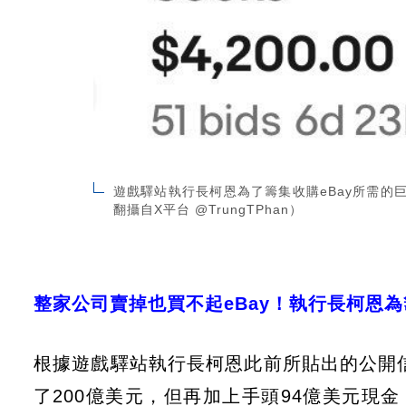
遊戲驛站執行長柯恩為了籌集收購eBay所需
翻攝自X平台 @TrungTPhan）
整家公司賣掉也買不起eBay！執行長柯恩
根據遊戲驛站執行長柯恩此前所貼出的公開信，該
了200億美元，但再加上手頭94億美元現