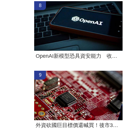
8
OpenAI新模型恐具資安能力 收緊研發管控
9
外資砍國巨目標價還喊買！後市3指標曝