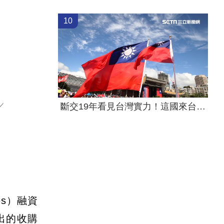
10
斷交19年看見台灣實力！這國來台尋找商機
／
es）融資
出的收購