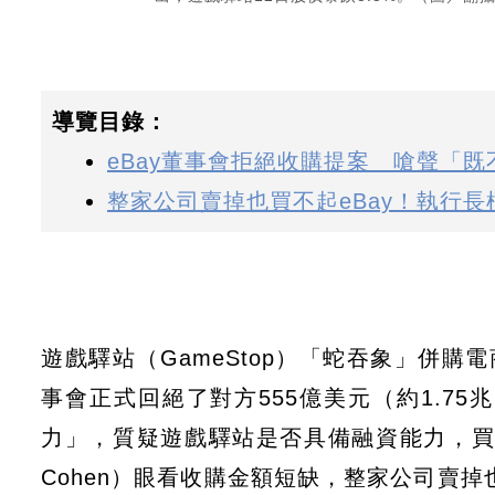
導覽目錄：
eBay董事會拒絕收購提案 嗆聲「
整家公司賣掉也買不起eBay！執行
遊戲驛站（GameStop）「蛇吞象」併購
事會正式回絕了對方555億美元（約1.7
力」，質疑遊戲驛站是否具備融資能力，買下
Cohen）眼看收購金額短缺，整家公司賣掉