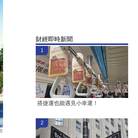
財經即時新聞
1
搭捷運也能遇見小幸運！
2
息