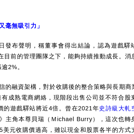
信又毫無吸引力」
ler）12日發布聲明，稱董事會得出結論，認為遊戲
在目前的管理團隊之下，能夠持續推動成長。消
漲逾2%。
可信的融資架構，對於收購後的整合策略與長期商
且擁有成熟電商網絡，現階段出售公司並不符合股
身價的遊戲驛站將近4倍。曾在2021年
史詩級大軋
角本尊貝瑞（Ｍichael Burry），這次也
25美元收購價過高，雖以現金和股票各半的方式