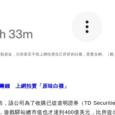
的巨額資金，日前甚至不惜上網拍賣自己所穿的白襪，震驚全網。（圖
為籌錢 上網拍賣「原味白襪」
公司為了收購已從道明證券（TD Securiti
金，遊戲驛站總市值也才達到400億美元，比所提