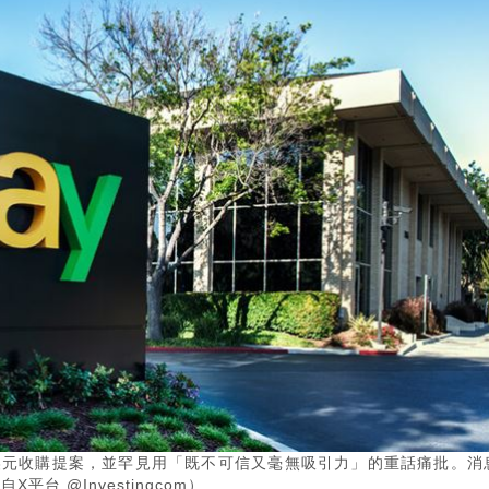
5億美元收購提案，並罕見用「既不可信又毫無吸引力」的重話痛批。消
台 @Investingcom）