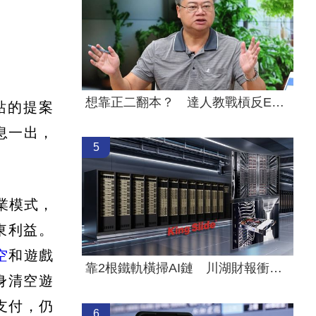
想靠正二翻本？ 達人教戰槓反ETF心法
驛站的提案
息一出，
5
業模式，
東利益。
空
和遊戲
靠2根鐵軌橫掃AI鏈 川湖財報衝上萬金股
轉身清空遊
支付，仍
6