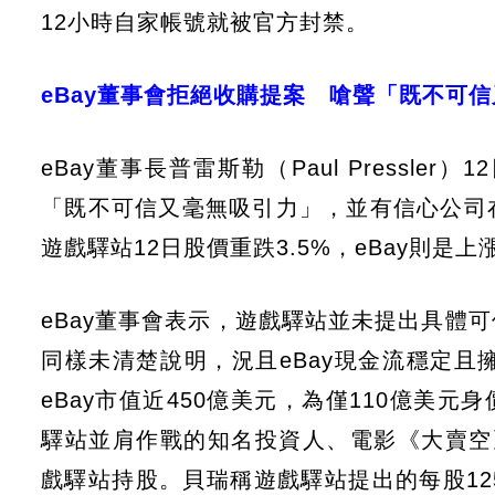
12小時自家帳號就被官方封禁。
eBay董事會拒絕收購提案 嗆聲「既不可
eBay董事長普雷斯勒（Paul Press
「既不可信又毫無吸引力」，並有信心公司
遊戲驛站12日股價重跌3.5%，eBay則是上
eBay董事會表示，遊戲驛站並未提出具體
同樣未清楚說明，況且eBay現金流穩定
eBay市值近450億美元，為僅110億美元
驛站並肩作戰的知名投資人、電影《大賣空》主
戲驛站持股。貝瑞稱遊戲驛站提出的每股1