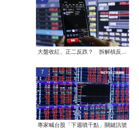
大盤收紅、正二反跌？ 拆解槓反ETF秒懂
7
專家喊台股「下週噴千點」關鍵訊號