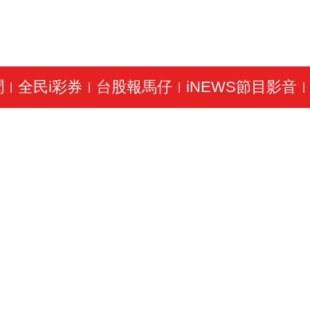
聞
全民i彩券
台股報馬仔
iNEWS節目影音
|
|
|