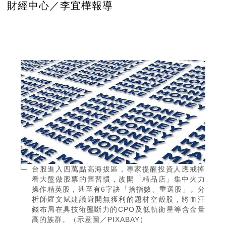
財經中心／李宜樺報導
台股進入四萬點高海拔區，專家提醒投資人應戒掉
看大盤做股票的舊習慣，改開「精品店」集中火力
操作精英股，甚至有6字訣「捨指數、重選股」。分
析師羅文斌建議避開無獲利的題材空殼股，將血汗
錢布局在具技術壟斷力的CPO及低軌衛星等含金量
高的族群。（示意圖／PIXABAY）