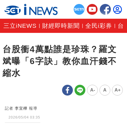
三立iNEWS
財經即時新聞
全民i彩券
台
|
|
|
台股衝4萬點誰是珍珠？羅文
斌曝「6字訣」教你血汗錢不
縮水
A-
A
A+
記者
李宜樺
報導
2026/05/04 03:35