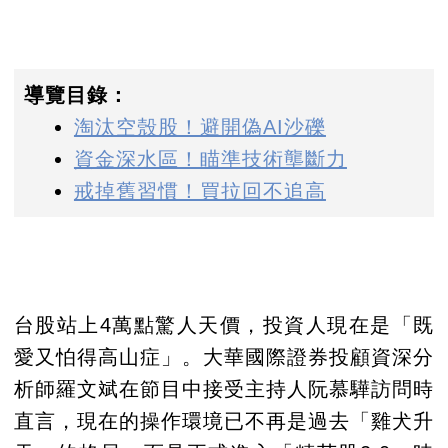
導覽目錄：
淘汰空殼股！避開偽AI沙礫
資金深水區！瞄準技術壟斷力
戒掉舊習慣！買拉回不追高
台股站上4萬點驚人天價，投資人現在是「既
愛又怕得高山症」。大華國際證券投顧資深分
析師羅文斌在節目中接受主持人阮慕驊訪問時
直言，現在的操作環境已不再是過去「雞犬升