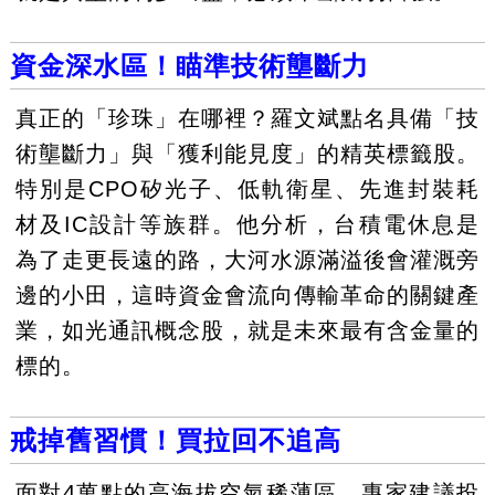
資金深水區！瞄準技術壟斷力
真正的「珍珠」在哪裡？羅文斌點名具備「技
術壟斷力」與「獲利能見度」的精英標籤股。
特別是CPO矽光子、低軌衛星、先進封裝耗
材及IC設計等族群。他分析，台積電休息是
為了走更長遠的路，大河水源滿溢後會灌溉旁
邊的小田，這時資金會流向傳輸革命的關鍵產
業，如光通訊概念股，就是未來最有含金量的
標的。
戒掉舊習慣！買拉回不追高
面對4萬點的高海拔空氣稀薄區，專家建議投