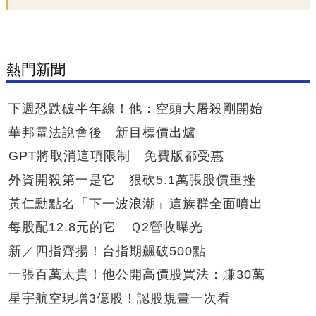
熱門新聞
下週恐跌破半年線！他：空頭大屠殺剛開始
華邦電法說會後 新目標價出爐
GPT將取消這項限制 免費版都受惠
外資開殺第一是它 狠砍5.1萬張股價重挫
黃仁勳點名「下一波浪潮」這族群全面噴出
每股配12.8元的它 Ｑ2營收曝光
新／四指齊揚！台指期飆破500點
一張百萬太貴！他公開高價股買法：賺30萬
星宇航空現增3億股！認股規畫一次看