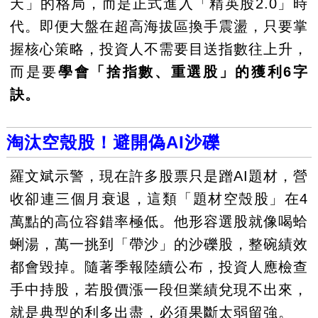
天」的格局，而是正式進入「精英股2.0」時
代。即便大盤在超高海拔區換手震盪，只要掌
握核心策略，投資人不需要目送指數往上升，
而是要
學會「捨指數、重選股」的獲利6字
訣。
淘汰空殼股！避開偽AI沙礫
羅文斌示警，現在許多股票只是蹭AI題材，營
收卻連三個月衰退，這類「題材空殼股」在4
萬點的高位容錯率極低。他形容選股就像喝蛤
蜊湯，萬一挑到「帶沙」的沙礫股，整碗績效
都會毀掉。隨著季報陸續公布，投資人應檢查
手中持股，若股價漲一段但業績兌現不出來，
就是典型的利多出盡，必須果斷太弱留強。