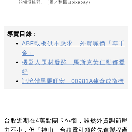
的領漲族群。（圖／翻攝自pixabay）
導覽目錄：
ABF載板供不應求 外資喊價「準千
金」
機器人題材發酵 馬斯克黃仁勳都看
好
記憶體黑馬旺宏 00981A建倉成指標
台股近期在4萬點關卡徘徊，雖然外資調節壓
力不小，但「神山」台積電引領的先進製程產