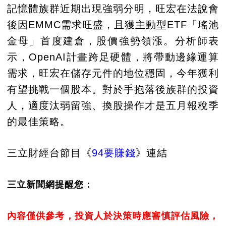
記憶體族群近期出現強弱分明，旺宏在法說會
後因EMMC需求旺盛，且獲主動型ETF「瑤池
金母」首度建倉，股價強勢領漲。分析師表
示，OpenAI計畫跨足硬體，將帶動邊緣運算
需求，旺宏在儲存元件的地位穩固，今年獲利
有望挑戰一個股本。對於手抱落後族群的投資
人，適度汰弱留強、換股操作才是五月報稅季
的最佳策略。
三立財經台節目《
94要賺錢
》連結
三立新聞網提醒您：
內容僅供參考，投資人於決策時應審慎評估風險，