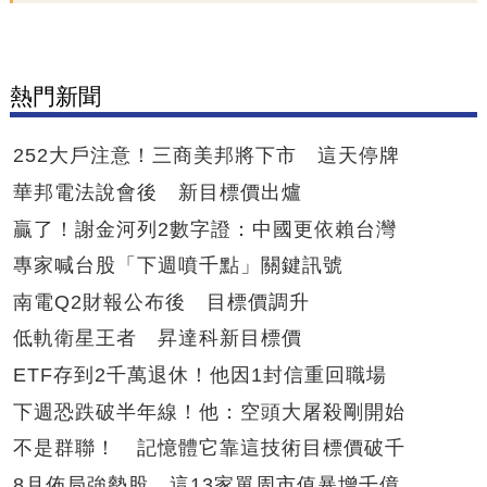
熱門新聞
252大戶注意！三商美邦將下市 這天停牌
華邦電法說會後 新目標價出爐
贏了！謝金河列2數字證：中國更依賴台灣
專家喊台股「下週噴千點」關鍵訊號
南電Q2財報公布後 目標價調升
低軌衛星王者 昇達科新目標價
ETF存到2千萬退休！他因1封信重回職場
下週恐跌破半年線！他：空頭大屠殺剛開始
不是群聯！ 記憶體它靠這技術目標價破千
8月佈局強勢股 這13家單周市值暴增千億