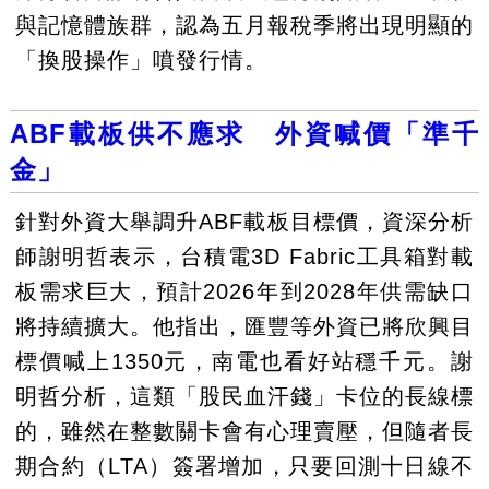
與記憶體族群，認為五月報稅季將出現明顯的
「換股操作」噴發行情。
ABF載板供不應求 外資喊價「準千
金」
針對外資大舉調升ABF載板目標價，資深分析
師謝明哲表示，台積電3D Fabric工具箱對載
板需求巨大，預計2026年到2028年供需缺口
將持續擴大。他指出，匯豐等外資已將欣興目
標價喊上1350元，南電也看好站穩千元。謝
明哲分析，這類「股民血汗錢」卡位的長線標
的，雖然在整數關卡會有心理賣壓，但隨者長
期合約（LTA）簽署增加，只要回測十日線不