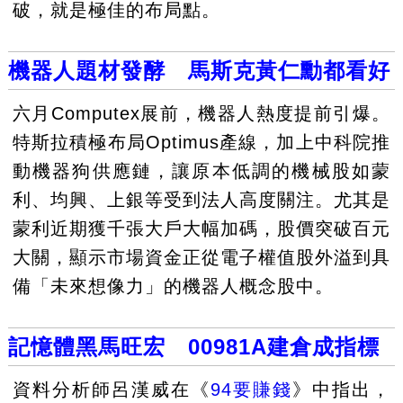
破，就是極佳的布局點。
機器人題材發酵 馬斯克黃仁勳都看好
六月Computex展前，機器人熱度提前引爆。
特斯拉積極布局Optimus產線，加上中科院推
動機器狗供應鏈，讓原本低調的機械股如蒙
利、均興、上銀等受到法人高度關注。尤其是
蒙利近期獲千張大戶大幅加碼，股價突破百元
大關，顯示市場資金正從電子權值股外溢到具
備「未來想像力」的機器人概念股中。
記憶體黑馬旺宏 00981A建倉成指標
資料分析師呂漢威在《
94要賺錢
》中指出，