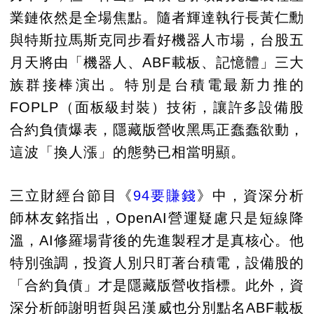
業鏈依然是全場焦點。隨者輝達執行長黃仁勳
與特斯拉馬斯克同步看好機器人市場，台股五
月天將由「機器人、ABF載板、記憶體」三大
族群接棒演出。特別是台積電最新力推的
FOPLP（面板級封裝）技術，讓許多設備股
合約負債爆表，隱藏版營收黑馬正蠢蠢欲動，
這波「換人漲」的態勢已相當明顯。
三立財經台節目《
94要賺錢
》中，資深分析
師林友銘指出，OpenAI營運疑慮只是短線降
溫，AI修羅場背後的先進製程才是真核心。他
特別強調，投資人別只盯著台積電，設備股的
「合約負債」才是隱藏版營收指標。此外，資
深分析師謝明哲與呂漢威也分別點名ABF載板