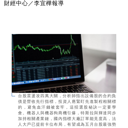
財經中心／李宜樺報導
台股震盪攻四萬大關，分析師指出設備股的合約負
債是營收先行指標，投資人應緊盯先進製程相關標
的，避免血汗錢被套牢，這招選股秘訣一定要學
會。機器人與機器狗商機引爆，特斯拉與輝達同步
加持相關產業鏈，國內指標大廠訂單能見度高，法
人大戶已提前卡位布局，有望成為五月台股最強勢