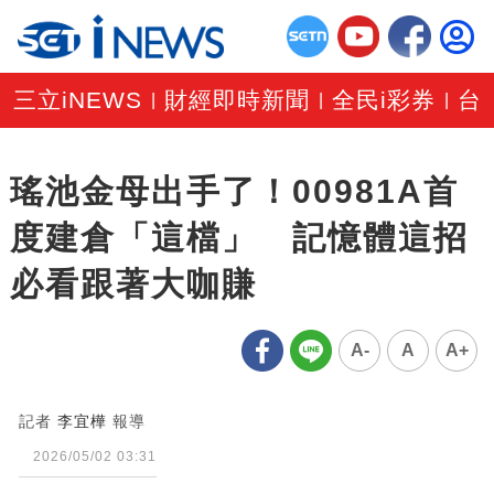
三立iNEWS
財經即時新聞
全民i彩券
台
|
|
|
瑤池金母出手了！00981A首
度建倉「這檔」 記憶體這招
必看跟著大咖賺
A-
A
A+
記者
李宜樺
報導
2026/05/02 03:31