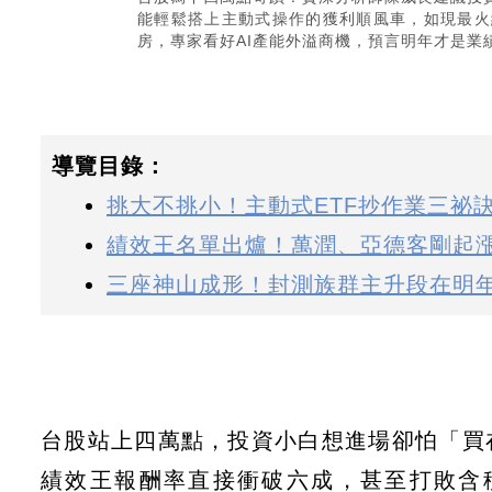
能輕鬆搭上主動式操作的獲利順風車，如現最火紅
房，專家看好AI產能外溢商機，預言明年才是業績
導覽目錄：
挑大不挑小！主動式ETF抄作業三祕
績效王名單出爐！萬潤、亞德客剛起
三座神山成形！封測族群主升段在明
台股站上四萬點，投資小白想進場卻怕「買
績效王報酬率直接衝破六成，甚至打敗含