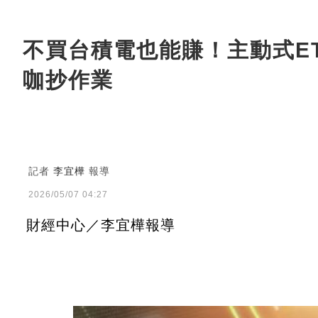
不買台積電也能賺！主動式E
咖抄作業
記者
李宜樺
報導
2026/05/07 04:27
財經中心／李宜樺報導