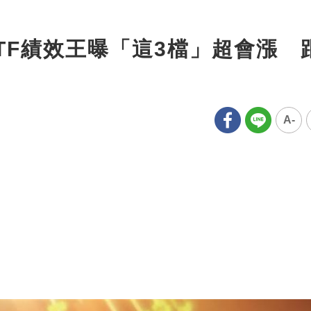
TF績效王曝「這3檔」超會漲 
A-