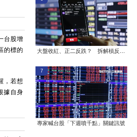
。
一台股增
區的標的
大盤收紅、正二反跌？ 拆解槓反ETF秒懂
7
醒，若想
根據自身
專家喊台股「下週噴千點」關鍵訊號