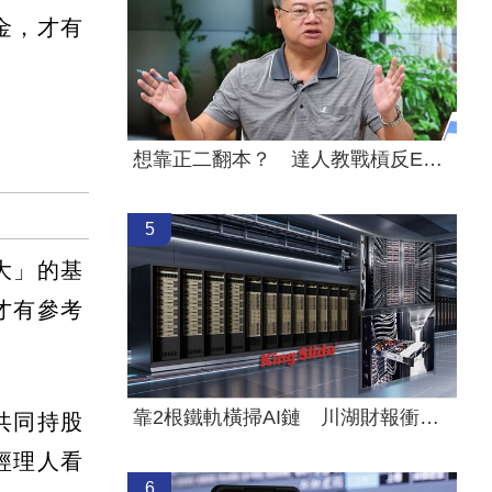
金，才有
想靠正二翻本？ 達人教戰槓反ETF心法
5
大」的基
才有參考
靠2根鐵軌橫掃AI鏈 川湖財報衝上萬金股
共同持股
經理人看
6