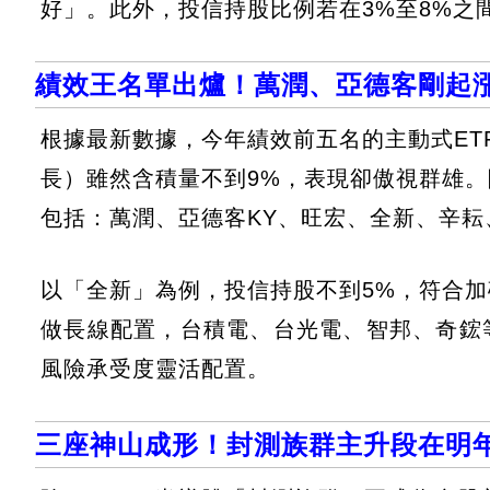
好」。此外，投信持股比例若在3%至8%之
績效王名單出爐！萬潤、亞德客剛起
根據最新數據，今年績效前五名的主動式ETF
長）雖然含積量不到9%，表現卻傲視群雄
包括：萬潤、亞德客KY、旺宏、全新、辛耘
以「全新」為例，投信持股不到5%，符合
做長線配置，台積電、台光電、智邦、奇鋐
風險承受度靈活配置。
三座神山成形！封測族群主升段在明