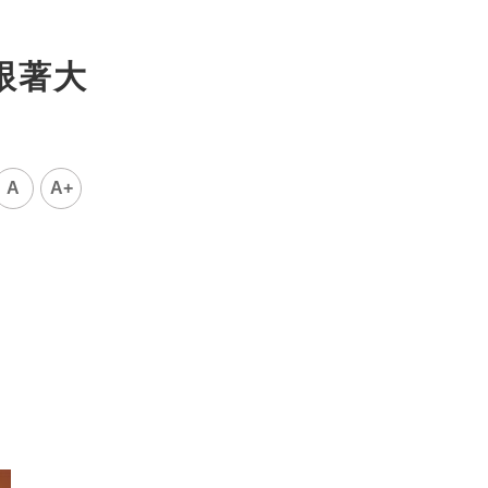
跟著大
A
A+