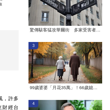
廠
驚傳駭客猛攻華爾街 多家受害者已吐贖金
3
99歲婆婆「月花35萬」！66歲媳無法退休
風，許多
4
立財經台