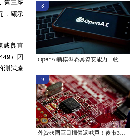
，第三座
8
元，顯示
陳威良直
49）因
OpenAI新模型恐具資安能力 收緊研發管控
」的測試產
9
外資砍國巨目標價還喊買！後市3指標曝