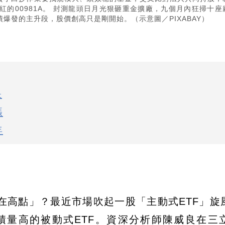
的00981A。 封測龍頭日月光狠砸重金擴廠，九個月內狂掃十座
爆發的主升段，股價創高只是剛開始。（示意圖／PIXABAY）
訣
漲
年
在高點」？最近市場吹起一股「主動式ETF」旋
積量高的被動式ETF。資深分析師陳威良在三