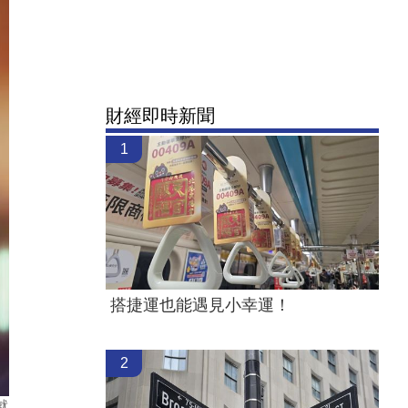
財經即時新聞
1
搭捷運也能遇見小幸運！
2
就