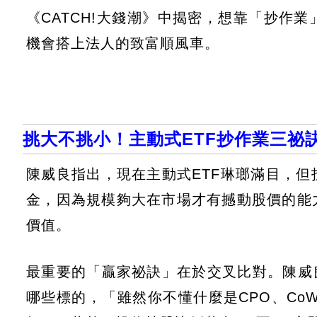
《CATCH!大錢潮》中揭密，想靠「抄作業
機會搭上法人的致富順風車。
挑大不挑小！主動式ETF抄作業三祕
陳威良指出，現在主動式ETF琳瑯滿目，
金，因為規模夠大在市場才有撼動股價的能
價值。
最重要的「贏家祕訣」在於交叉比對。陳威
哪些標的，「雖然你不懂什麼是CPO、Co