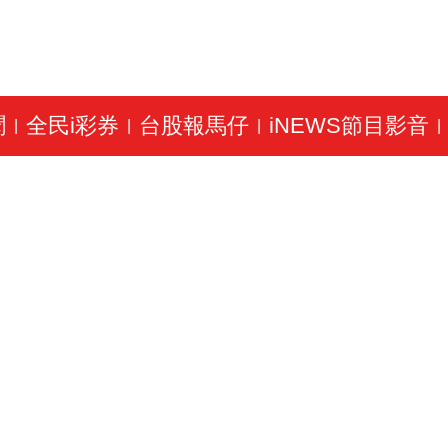
聞
全民i彩券
台股報馬仔
iNEWS節目影音
|
|
|