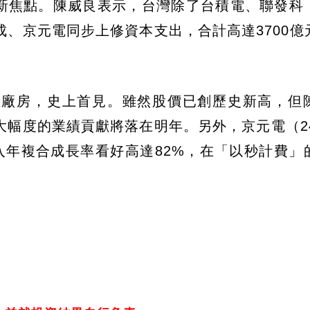
股新焦點。陳威良表示，台灣除了台積電、聯發科
、京元電同步上修資本支出，合計高達3700億
座廠房，史上首見。雖然股價已創歷史新高，但
幅度的業績貢獻將落在明年。另外，京元電（24
AI收入年複合成長率看好高達82%，在「以秒計費