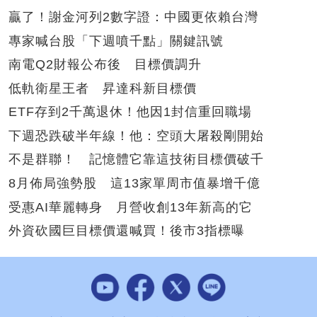
贏了！謝金河列2數字證：中國更依賴台灣
專家喊台股「下週噴千點」關鍵訊號
南電Q2財報公布後 目標價調升
低軌衛星王者 昇達科新目標價
ETF存到2千萬退休！他因1封信重回職場
下週恐跌破半年線！他：空頭大屠殺剛開始
不是群聯！ 記憶體它靠這技術目標價破千
8月佈局強勢股 這13家單周市值暴增千億
受惠AI華麗轉身 月營收創13年新高的它
外資砍國巨目標價還喊買！後市3指標曝