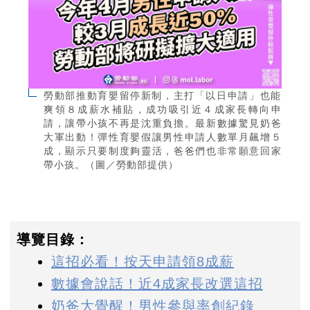
勞動部推動育嬰留停新制，主打「以日申請」也能
爽領８成薪水補貼，成功吸引近４成家長轉向申
請，讓帶小孩不再是沈重負擔。最新數據驚見奶爸
大軍出動！彈性育嬰假讓男性申請人數單月飆增５
成，顯示只要制度夠靈活，爸爸們也非常願意回家
帶小孩。（圖／勞動部提供）
導覽目錄：
這招必看！按天申請領8成薪
數據會說話！近4成家長改選這招
奶爸大覺醒！男性參與率創紀錄