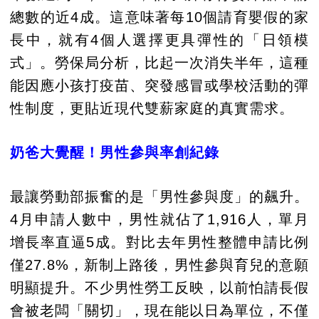
總數的近4成。這意味著每10個請育嬰假的家
長中，就有4個人選擇更具彈性的「日領模
式」。勞保局分析，比起一次消失半年，這種
能因應小孩打疫苗、突發感冒或學校活動的彈
性制度，更貼近現代雙薪家庭的真實需求。
奶爸大覺醒！男性參與率創紀錄
最讓勞動部振奮的是「男性參與度」的飆升。
4月申請人數中，男性就佔了1,916人，單月
增長率直逼5成。對比去年男性整體申請比例
僅27.8%，新制上路後，男性參與育兒的意願
明顯提升。不少男性勞工反映，以前怕請長假
會被老闆「關切」，現在能以日為單位，不僅