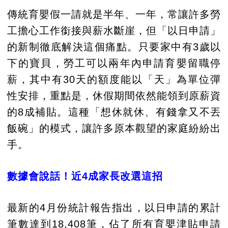
傳統育嬰假一請就是半年、一年，常讓許多勞
工擔心工作銜接與薪水斷崖，但「以日申請」
的新制徹底解決這個痛點。只要家中有3歲以
下的寶貝，勞工可以兩年內申請育嬰留職停
薪，其中有30天的額度能以「天」為單位彈
性安排，重點是，休假期間依然能領到原薪資
的8成補貼。這種「想休就休、有錢拿又不丟
飯碗」的模式，讓許多原本觀望的家庭紛紛出
手。
數據會說話！近4成家長改選這招
最新的4月份統計報告指出，以日申請的累計
筆數達到18,408筆，佔了所有育嬰津貼申請