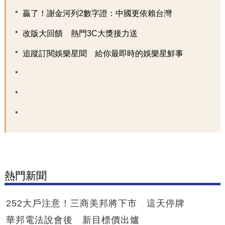
贏了！謝金河列2數字證：中國更依賴台灣
改版大回饋 熱門3C大獎接力送
追蹤訂閱娛樂星聞 給你最即時的娛樂星鮮事
熱門新聞
252大戶注意！三商美邦將下市 這天停牌
華邦電法說會後 新目標價出爐