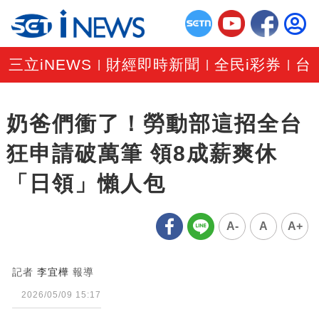
三立iNEWS
財經即時新聞
全民i彩券
台
|
|
|
奶爸們衝了！勞動部這招全台
狂申請破萬筆 領8成薪爽休
「日領」懶人包
A-
A
A+
記者
李宜樺
報導
2026/05/09 15:17