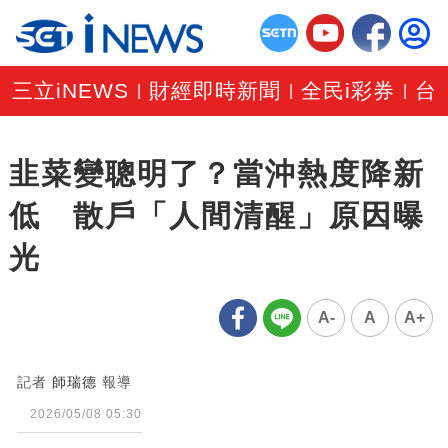
三立iNEWS
財經即時新聞
全民i彩券
台
|
|
|
韭菜變聰明了？當沖熱度降新
低 散戶「人間清醒」原因曝
光
A-
A
A+
記者
師瑞德
報導
2026/05/08 05:30