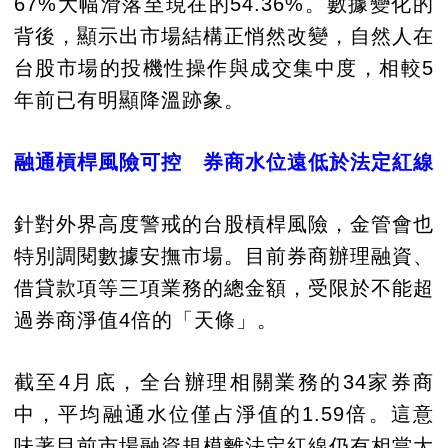
67%大幅滑落至現在的54.36%。數據變化的
背後，顯示出市場結構正悄然改變，自然人在
台股市場的投機性操作與成交集中度，相較5
年前已有明顯降溫跡象。
融通槓桿風險可控 券商水位遠低於法定紅線
針對外界高度警戒的台股槓桿風險，金管會也
特別調閱數據安撫市場。目前券商辦理融資、
借貸款項等三項業務的總金額，受限於不能超
過券商淨值4倍的「天條」。
截至4月底，全台辦理相關業務的34家券商
中，平均融通水位僅占淨值的1.59倍。這意
味著目前市場融資規模離法定紅線仍有相當大