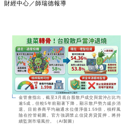
財經中心／師瑞德報導
金管會指出，截至3月底台股散戶成交與當沖占比均
逾5成，但較5年前顯著下降，顯示散戶勢力緩步消
退。目前券商平均融通水位僅淨值1.59倍，槓桿風
險在控管範圍。官方強調禁止信貸房貸質押，將持
續監測市場風控。（AI製圖）