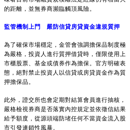
的距離，並無券商瀕臨觸頂風險。
監管機制上門 嚴防信貸房貸資金違規質押
為了確保市場穩定，金管會強調擔保品制度極
為嚴格，投資人進行質押借貸時，僅限使用上
市櫃股票、基金或債券作為擔保。官方明確表
態，絕對禁止投資人以信貸或房貸資金作為質
押擔保品。
此外，證交所也會定期對結算會員進行抽核，
嚴格檢視券商是否落實內控規定並依徵信結果
給予額度，從源頭端防堵任何不當資金流入股
市引發連鎖性風暴。