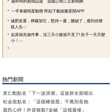
最即時的新聞話題 追蹤訂閱三立新聞網
一手掌握明星動態 即刻下載娛樂星聞APP
減肥首選，檸檬加它，堅持一週，腰細了，瘦到你懷
疑人生
PR
起床就先做件事，沒三天小腹就不見了! 肚子一天天變
小！
PR
熱門新聞
黃仁勳點名「下一波浪潮」這族群全面噴出
杜金龍點名：「這檔權值股」千萬別長抱
股民心碎！外資狠殺7金融「這檔最慘」