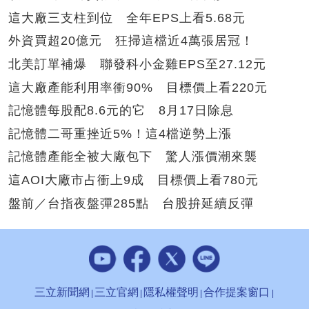
這大廠三支柱到位 全年EPS上看5.68元
外資買超20億元 狂掃這檔近4萬張居冠！
北美訂單補爆 聯發科小金雞EPS至27.12元
這大廠產能利用率衝90% 目標價上看220元
記憶體每股配8.6元的它 8月17日除息
記憶體二哥重挫近5%！這4檔逆勢上漲
記憶體產能全被大廠包下 驚人漲價潮來襲
這AOI大廠市占衝上9成 目標價上看780元
盤前／台指夜盤彈285點 台股拚延續反彈
三立新聞網
三立官網
隱私權聲明
合作提案窗口