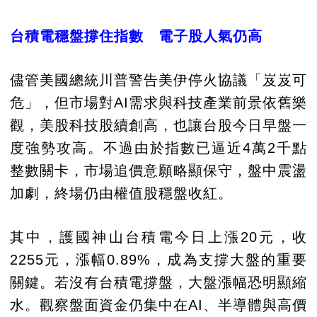
台積電穩盤撐住指數 電子股人氣仍高
儘管美國總統川普警告美伊停火協議「岌岌可
危」，但市場對AI需求與科技產業前景依舊樂
觀，美股科技股續創高，也讓台股今日早盤一
度強勢攻高。不過由於指數已逼近4萬2千點
整數關卡，市場追價意願略顯保守，盤中震盪
加劇，終場仍由權值股穩盤收紅。
其中，護國神山台積電今日上漲20元，收
2255元，漲幅0.89%，成為支撐大盤的重要
關鍵。若沒有台積電撐盤，大盤漲幅恐明顯縮
水。觀察盤面資金仍集中在AI、半導體與高價