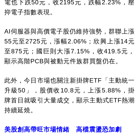
電也下跌50元，收2195元，跌幅2.23%，壓
抑電子指數表現。
AI伺服器與高價電子股仍維持強勢，群聯上漲
55元至2725元，漲幅2.06%；欣興上漲14元
至875元；國巨則大漲7.15%，收419.5元，
顯示高階PCB與被動元件族群買盤仍在。
此外，今日市場也關注新掛牌ETF「主動統一
升級50」，股價收10.8元，上漲5.88%，掛
牌首日就吸引大量成交，顯示主動式ETF熱潮
持續延燒。
美股創高帶旺市場情緒 高檔震盪恐加劇