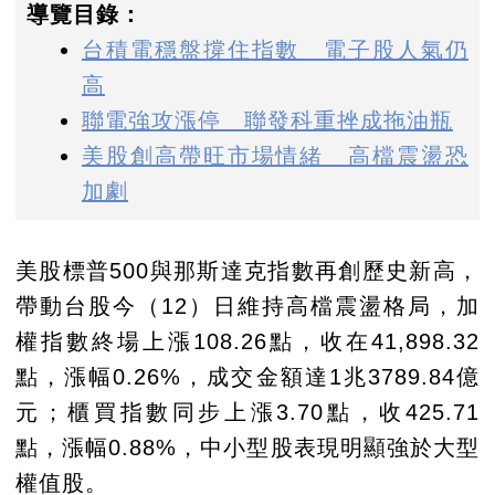
導覽目錄：
台積電穩盤撐住指數 電子股人氣仍
高
聯電強攻漲停 聯發科重挫成拖油瓶
美股創高帶旺市場情緒 高檔震盪恐
加劇
美股標普500與那斯達克指數再創歷史新高，
帶動台股今（12）日維持高檔震盪格局，加
權指數終場上漲108.26點，收在41,898.32
點，漲幅0.26%，成交金額達1兆3789.84億
元；櫃買指數同步上漲3.70點，收425.71
點，漲幅0.88%，中小型股表現明顯強於大型
權值股。