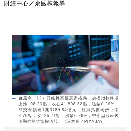
財經中心／余國棟報導
台股今（12）日維持高檔震盪格局，加權指數終場
上漲108.26點，收在41,898.32點，漲幅0.26%，
成交金額達1兆3789.84億元；櫃買指數同步上漲
3.70點，收425.71點，漲幅0.88%，中小型股表現
明顯強於大型權值股。（示意圖／PIXABAY）