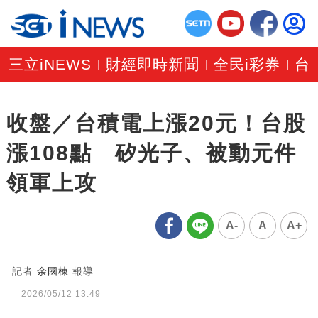
三立iNEWS
財經即時新聞
全民i彩券
台
|
|
|
收盤／台積電上漲20元！台股
漲108點 矽光子、被動元件
領軍上攻
A-
A
A+
記者
余國棟
報導
2026/05/12 13:49