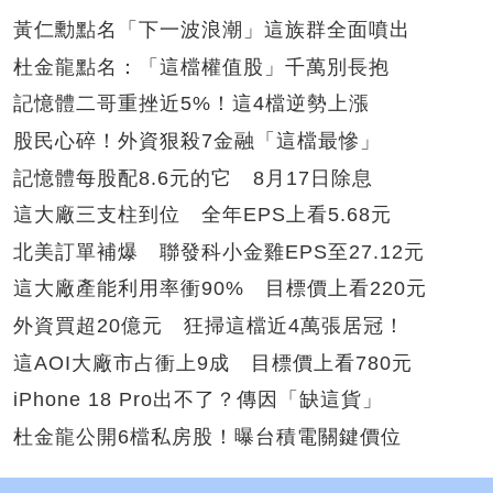
黃仁勳點名「下一波浪潮」這族群全面噴出
杜金龍點名：「這檔權值股」千萬別長抱
記憶體二哥重挫近5%！這4檔逆勢上漲
股民心碎！外資狠殺7金融「這檔最慘」
記憶體每股配8.6元的它 8月17日除息
這大廠三支柱到位 全年EPS上看5.68元
北美訂單補爆 聯發科小金雞EPS至27.12元
這大廠產能利用率衝90% 目標價上看220元
外資買超20億元 狂掃這檔近4萬張居冠！
這AOI大廠市占衝上9成 目標價上看780元
iPhone 18 Pro出不了？傳因「缺這貨」
杜金龍公開6檔私房股！曝台積電關鍵價位