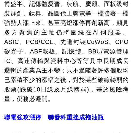
博盛半、記憶體愛普、凌航、廣穎、面板級封
裝群創、鈦昇、晶圓代工聯電等一檔接著一檔
強勢大漲上來、甚至亮燈漲停再創新高，顯見
多方聚焦的主軸仍將圍繞在AI伺服器、
ASIC、PCB/CCL、先進封裝CoWoS、CPO
矽光子、ABF載板、記憶體、BBU/電源管理
IC、高速傳輸與資料中心等等具中長期成長
邏輯的產業為主不變；只不過隨著許多個股均
已累積不少的漲幅之後，對於某些破線轉弱的
股票(跌破10日線及月線轉弱)，基於風險考
量，仍務必避開。
聯電強攻漲停 聯發科重挫成拖油瓶