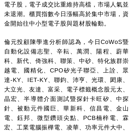
電子股，電子成交比重維持高檔，市場人氣並
未退潮。櫃買指數今日漲幅高於集中市場，資
金開始往中小型電子股與題材股輪動。
倫元投顧陳學進分析師認為，今日CoWoS暨
自動化設備志聖、辛耘、萬潤、陽程、蔚華
科、新代、倚強科、聯策、中砂、特化族群崇
越電、國精化、CPO矽光子聯亞、上詮、眾
達-KY、IET-KY、聯鈞、沛亨、光環、閎康、
大立光、友達、富采、電子標籤概念股元太、
晶宏、半導體介面測試暨探針卡旺矽、中探
針、被動元件國巨、華新科、信昌電、金山
電、鈺邦、微型鑽頭尖點、PCB楠梓電、霖
宏、工業電腦振樺電、凌華、功率元件大中、