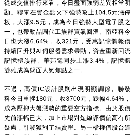
從成交值排行來看，今日盤面強弱差異相當明
顯。聯電在資金點火下強勢攻上104.5元漲停
板，大漲9.5元，成為今日強勢大型電子股之
一，也帶動晶圓代工族群買氣回溫。南亞科今
日也大漲6.64%，收321元，受惠記憶體報價
持續回升與AI伺服器需求帶動，資金重新回流
記憶體族群。華邦電同步上漲3.4%，記憶體
雙雄成為盤面人氣焦點之一。
不過，高價IC設計股則出現明顯調節。聯發
科今日重挫180元，收3700元，跌幅4.64%，
成為壓抑大盤漲勢的重要空方指標。由於股價
先前漲幅已大，加上市場對短線評價偏高有所
疑慮，引發獲利了結賣壓。另一檔權值股台達