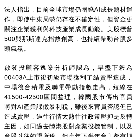
法人指出，目前全球市場仍圍繞AI成長題材運
作，即使中東局勢仍存在不確定性，但資金更
關注企業獲利與科技產業成長動能。美股標普
500與那斯達克指數創高，也持續帶動台股多
頭氣氛。
啟發投顧容逸燊分析師認為，早盤下殺為
00403A上市後初級市場獲利了結賣壓造成，
中場後台積電及聯電帶動指數走高，短線在
41500-42500區間整理，韓國股市傳出官員
將對AI產業課徵暴利稅，雖後來官員否認但已
造成賣壓，過往行情太熱往往政策壓抑是反轉
主因，如同過去陸港股對產業投機管制，以及
台股以往的證所稅，但今年下半年台美都有期