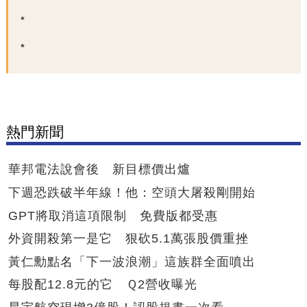
熱門新聞
華邦電法說會後 新目標價出爐
下週恐跌破半年線！他：空頭大屠殺剛開始
GPT將取消這項限制 免費版都受惠
外資開殺第一是它 狠砍5.1萬張股價重挫
黃仁勳點名「下一波浪潮」這族群全面噴出
每股配12.8元的它 Ｑ2營收曝光