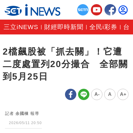
三立iNEWS
財經即時新聞
全民i彩券
台
|
|
|
2檔飆股被「抓去關」！它遭
二度處置列20分撮合 全部關
到5月25日
A-
A
A+
記者
余國棟
報導
2026/05/11 20:50