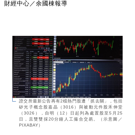
財經中心／余國棟報導
證交所最新公告再有2檔熱門股遭「抓去關」，包括
矽光子概念股嘉晶（3016）與被動元件股禾伸堂
（3026），自明（12）日起列為處置股至5月25
日，且雙雙採20分鐘人工撮合交易。（示意圖／
PIXABAY）