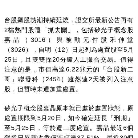
台股飆股熱潮持續延燒，證交所最新公告再有
2檔熱門股遭「抓去關」，包括矽光子概念股
嘉晶（3016）與被動元件股禾伸堂
（3026），自明（12）日起列為處置股至5月
25日，且雙雙採20分鐘人工撮合交易。值得
注意的是，市值高達6.22兆元的「台股新二
哥」聯發科（2454）雖然連2天被列入注意
股，但暫時未遭加重處置。
矽光子概念股嘉晶原本就已處於處置狀態，原
處置期限到5月20日，如今確定延長「刑期」
至5月25日，等於遭二度處置。嘉晶最近6個
營業日累積收盤價漲幅達37.51%，最近30個