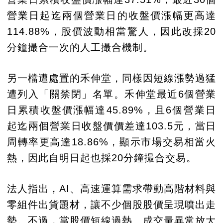
營業日起迄兩個營業日的收盤價漲幅更高達
114.88%，股價波動相當驚人，因此改採20
分鐘撮合一次的人工撮合機制。
另一檔遭處置的禾伸堂，同樣因短線漲勢過猛
遭列入「關禁閉」名單。禾伸堂最近6個營業
日累積收盤價漲幅達45.89%，且6個營業日
起迄兩個營業日收盤價價差達103.5元，當日
周轉率更高達18.86%，顯示市場交易相當火
熱，因此自明日起也採20分鐘撮合交易。
法人指出，AI、高速運算需求帶動高階材料與
零組件出貨題材，讓不少個股股價呈現噴出走
勢。不過，當股價短線過熱、成交量異常放大