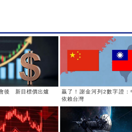
會後 新目標價出爐
贏了！謝金河列2數字證：
依賴台灣