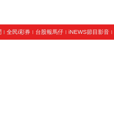
聞
全民i彩券
台股報馬仔
iNEWS節目影音
|
|
|