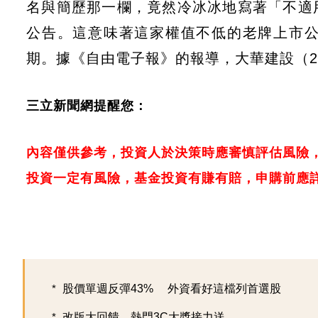
名與簡歷那一欄，竟然冷冰冰地寫著「不適
公告。這意味著這家權值不低的老牌上市
期。據《自由電子報》的報導，大華建設（2
三立新聞網提醒您：
內容僅供參考，投資人於決策時應審慎評估風險
投資一定有風險，基金投資有賺有賠，申購前應
股價單週反彈43% 外資看好這檔列首選股
改版大回饋 熱門3C大獎接力送