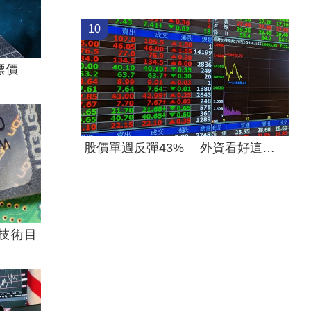
10
標價
股價單週反彈43% 外資看好這檔列首選股
技術目