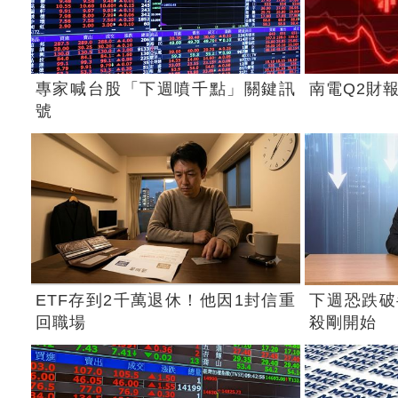
專家喊台股「下週噴千點」關鍵訊
南電Q2財
號
ETF存到2千萬退休！他因1封信重
下週恐跌破
回職場
殺剛開始