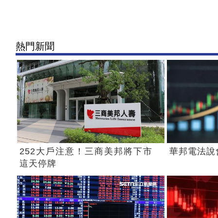
熱門新聞
252大戶注意！三商美邦將下市
華邦電法說
這天停牌