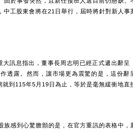
。由於事發突然，且新任接班人選目前仍懸缺。
，中工股東會將在21日舉行，屆時將針對新人事
開重大訊息指出，董事長周志明已經正式遞出辭呈
多作透露。然而，讓市場更為震驚的是，這份辭
就到115年5月19日為止，等於是毫無緩衝地直
股族感到心驚膽顫的是，在官方重訊的表格中，