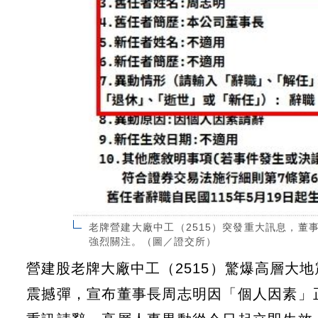
老牌營建大廠中工（2515）突發重大訊息，
強烈關注。（圖／證交所）
營建股老牌大廠中工（2515）驚爆高層大
震撼彈，宣布董事長周志明因「個人因素」