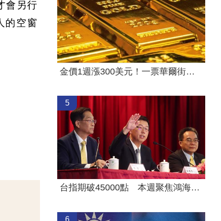
才會另行
人的空窗
。
金價1週漲300美元！一票華爾街分析師看多
5
台指期破45000點 本週聚焦鴻海、大立光
6