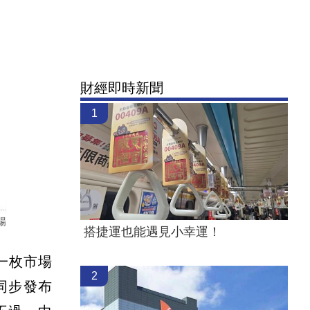
財經即時新聞
1
場
搭捷運也能遇見小幸運！
一枚市場
2
同步發布