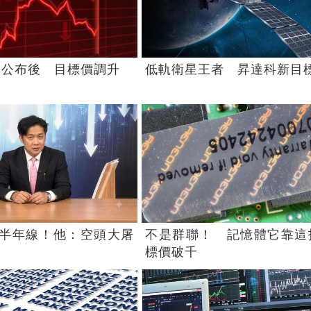
報公布後 目標價調升
低軌衛星王者 昇達科新目
半年線！他：空頭大屠
不是群聯！ 記憶體它靠這
標價破千