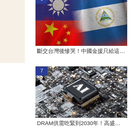
斷交台灣後慘哭！中國金援只給這國26萬
7
DRAM供需吃緊到2030年！高盛說話了