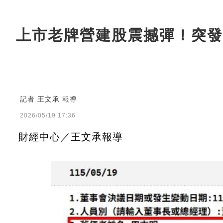
上市老牌營建股震撼彈！突發
記者
王文承
報導
2026/05/19 17:36
財經中心／王文承報導