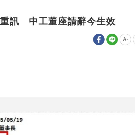
重訊 中工董座請辭今生效
A-