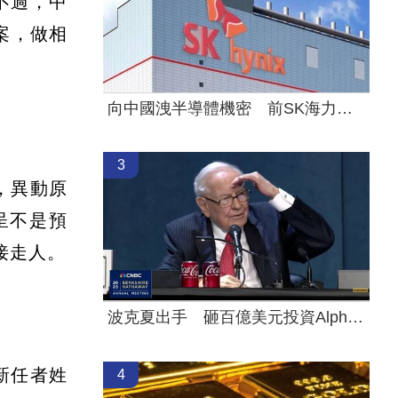
不過，中
案，做相
向中國洩半導體機密 前SK海力士員工慘了
3
，異動原
呈不是預
接走人。
波克夏出手 砸百億美元投資Alphabet
新任者姓
4