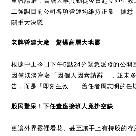
重訊請辭，高層人事異動從今日起立即生效
工強調目前公司各項營運均維持正常。據悉
關重大決議。
老牌營建大廠 驚爆高層大地震
根據中工今日下午5點24分緊急派發的公
因僅淡淡寫著「因個人因素請辭」，並未
告，而是「即刻生效」，舊任者周志明的任期
股民驚呆！下任董座接班人竟掛空缺
更讓外界霧裡看花、甚至讓手上有持股的存