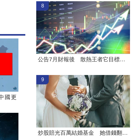
8
公告7月財報後 散熱王者它目標價飆升
9
中國更
炒股賠光百萬結婚基金 她借錢翻本再慘虧