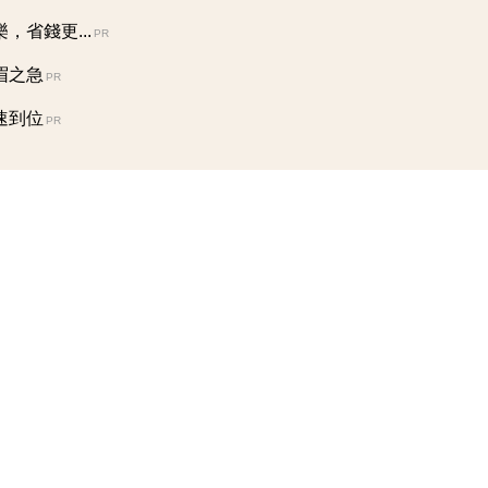
省錢更...
PR
眉之急
PR
速到位
PR