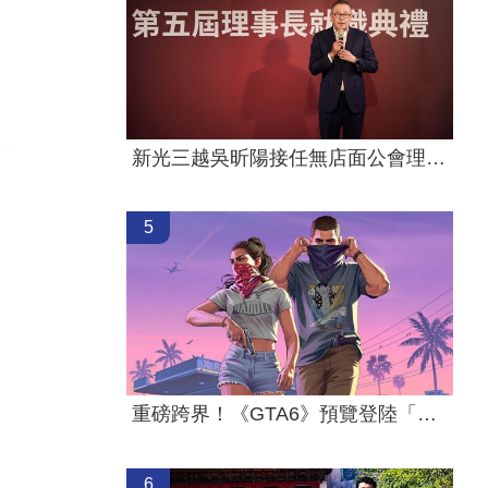
新光三越吳昕陽接任無店面公會理事長
5
重磅跨界！《GTA6》預覽登陸「這平台」
6