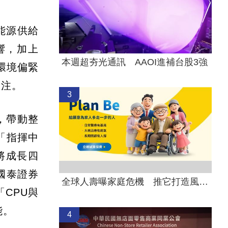
能源供給
響，加上
本週超夯光通訊 AAOI進補台股3強
環境偏緊
關注。
3
，帶動整
「指揮中
將成長四
國泰證券
全球人壽曝家庭危機 推它打造風險防護網
CPU與
能。
4