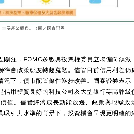
圖、主要產業觀察。（圖／國泰證券）
度關注，FOMC多數具投票權委員立場偏向鴿派
聯準會政策態度轉趨寬鬆。儘管目前信用利差仍
情況下，債市配置條件逐步改善。國泰證券表示
是信用體質良好的科技公司及大型銀行等高評級
置價值。儘管經濟成長動能放緩、政策與地緣政
到具吸引力水準的背景下，投資機會呈現更明確的