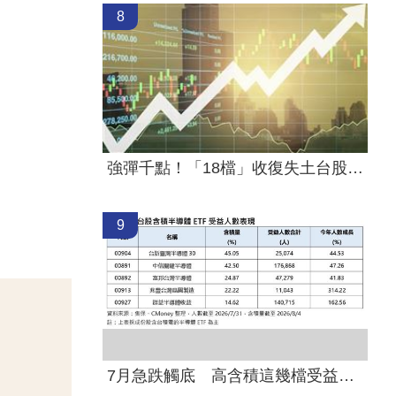
8
強彈千點！「18檔」收復失土台股ETF
9
7月急跌觸底 高含積這幾檔受益人激增！