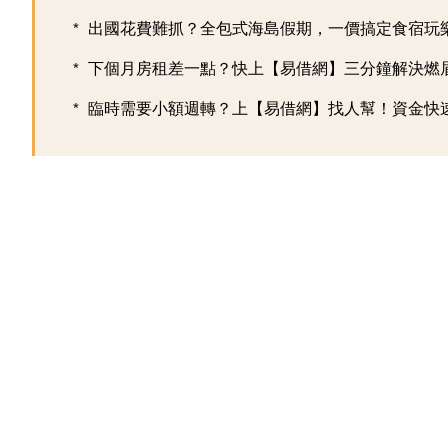
出國花費難抓？全包式海島假期，一價搞定食宿玩樂，
下個月房租差一點？快上【易借網】三分鐘解決燃
臨時需要小額週轉？上【易借網】找人幫！資金快