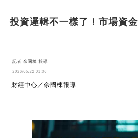
投資邏輯不一樣了！市場資金
記者
余國棟
報導
2026/05/22 01:36
財經中心／余國棟報導