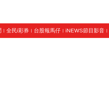
聞
全民i彩券
台股報馬仔
iNEWS節目影音
|
|
|