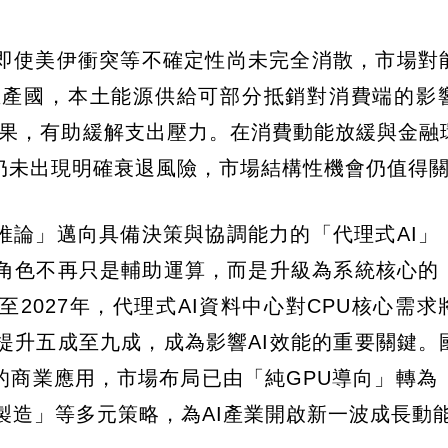
即使美伊衝突等不確定性尚未完全消散，市場對
生產國，本土能源供給可部分抵銷對消費端的影
效果，有助緩解支出壓力。在消費動能放緩與金融
仍未出現明確衰退風險，市場結構性機會仍值得
推論」邁向具備決策與協調能力的「代理式AI」
的角色不再只是輔助運算，而是升級為系統核心的
2027年，代理式AI資料中心對CPU核心需求
提升五成至九成，成為影響AI效能的重要關鍵。
的商業應用，市場布局已由「純GPU導向」轉為「
製造」等多元策略，為AI產業開啟新一波成長動