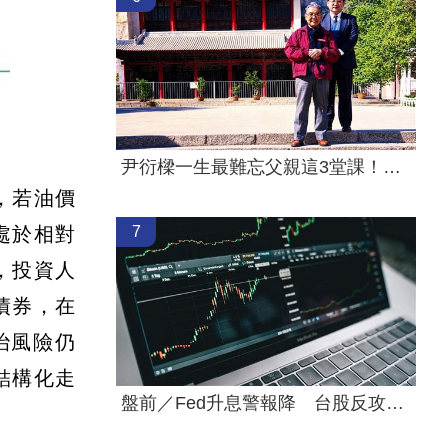
尹衍樑一生最難忘父親這3堂課！逼哭全網
，若油價
7
處於相對
，投資人
債券，在
治風險仍
結構化走
盤前／Fed升息警報降 台股反攻關鍵曝光