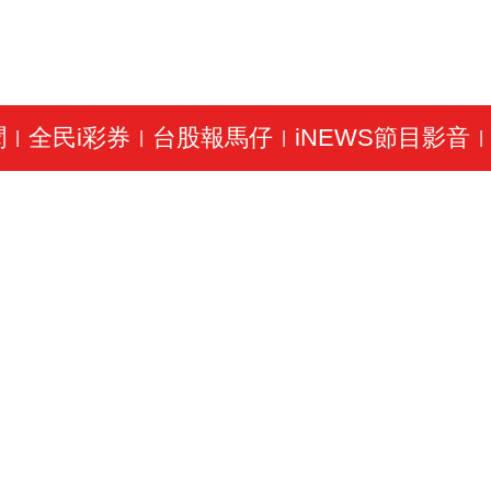
聞
全民i彩券
台股報馬仔
iNEWS節目影音
|
|
|