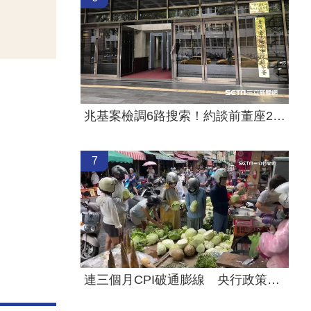
兆基案檢調6路搜索！約談前董座2高層到案
7
連三個月CPI破通膨線 央行政策走勢曝