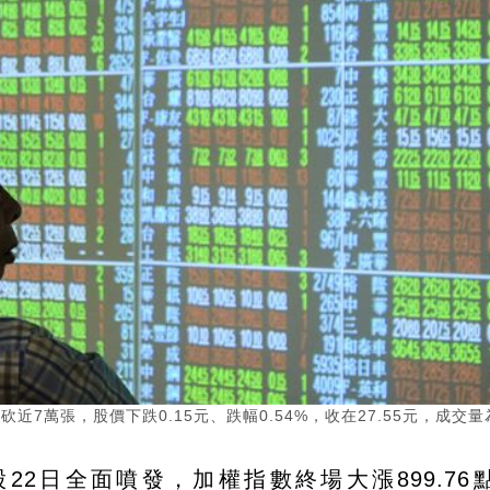
近7萬張，股價下跌0.15元、跌幅0.54%，收在27.55元，成交量
2日全面噴發，加權指數終場大漲899.76