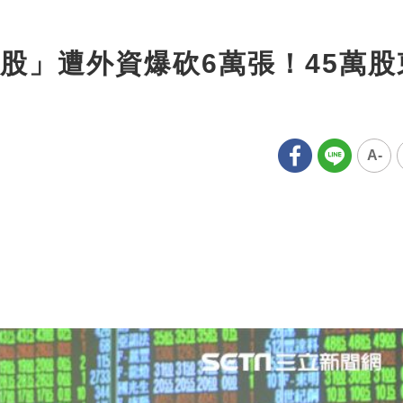
股」遭外資爆砍6萬張！45萬股
A-