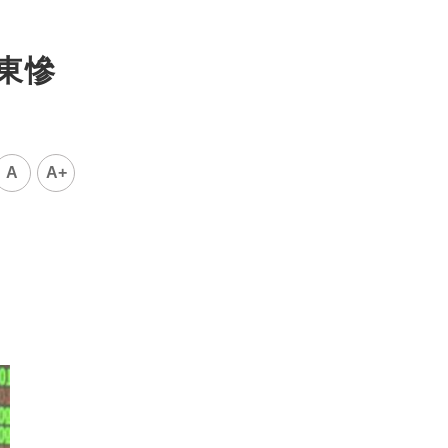
東慘
A
A+