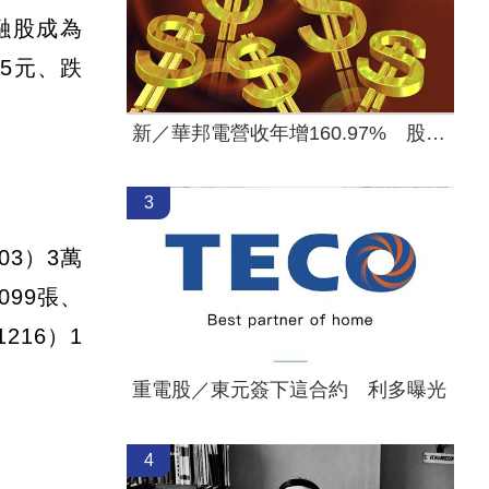
金融股成為
15元、跌
新／華邦電營收年增160.97% 股價評析
3
03）3萬
099張、
216）1
重電股／東元簽下這合約 利多曝光
4