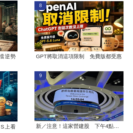
8
檔逆勢
GPT將取消這項限制 免費版都受惠
9
新／注意！這家營建股 下午4點開重訊
S上看