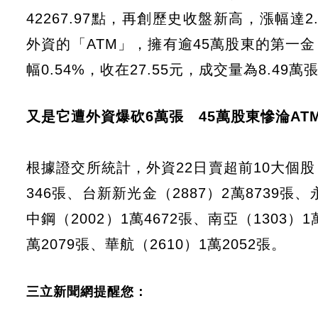
42267.97點，再創歷史收盤新高，漲幅達2
外資的「ATM」，擁有逾45萬股東的第一金
幅0.54%，收在27.55元，成交量為8.49萬
又是它遭外資爆砍6萬張 45萬股東慘淪AT
根據證交所統計，外資22日賣超前10大個股，
346張、台新新光金（2887）2萬8739張、永
中鋼（2002）1萬4672張、南亞（1303）1
萬2079張、華航（2610）1萬2052張。
三立新聞網提醒您：