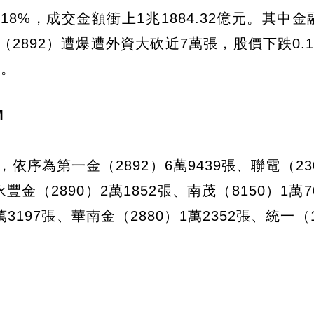
.18%，成交金額衝上1兆1884.32億元。其中
（2892）遭爆遭外資大砍近7萬張，股價下跌0.
張。
M
依序為第一金（2892）6萬9439張、聯電（23
豐金（2890）2萬1852張、南茂（8150）1萬7
萬3197張、華南金（2880）1萬2352張、統一（1