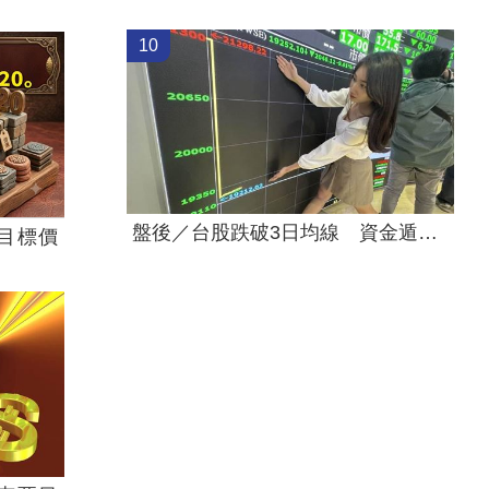
10
盤後／台股跌破3日均線 資金遁入4族群
目標價