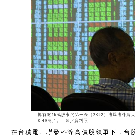
擁有逾45萬股東的第一金（2892）遭爆遭外資大砍
8.49萬張。（圖／資料照）
在台積電、聯發科等高價股領軍下，台股2