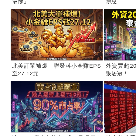
最慘」
除息
北美訂單補爆 聯發科小金雞EPS
外資買超2
至27.12元
張居冠！