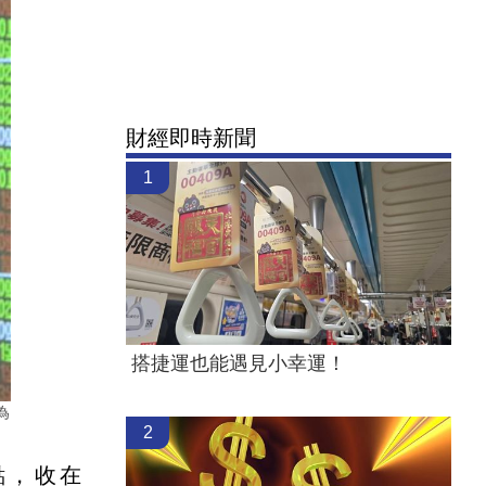
財經即時新聞
1
搭捷運也能遇見小幸運！
為
2
點，收在