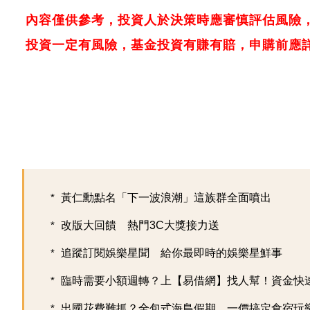
內容僅供參考，投資人於決策時應審慎評估風險
投資一定有風險，基金投資有賺有賠，申購前應
黃仁勳點名「下一波浪潮」這族群全面噴出
改版大回饋 熱門3C大獎接力送
追蹤訂閱娛樂星聞 給你最即時的娛樂星鮮事
臨時需要小額週轉？上【易借網】找人幫！資金快
出國花費難抓？全包式海島假期，一價搞定食宿玩樂，