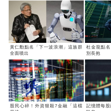
黃仁勳點名「下一波浪潮」這族群
杜金龍點名
全面噴出
別長抱
股民心碎！外資狠殺7金融「這檔
記憶體每股配