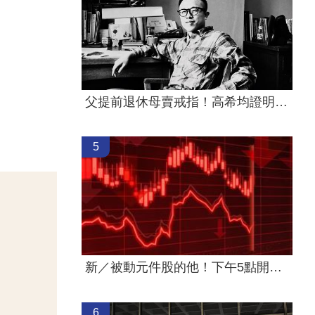
父提前退休母賣戒指！高希均證明這1件事
5
新／被動元件股的他！下午5點開重訊
6