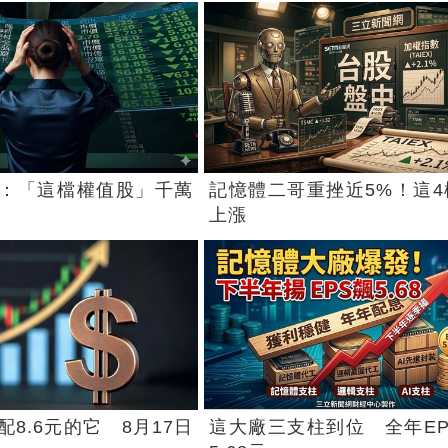
：「這檔權值股」千萬
記憶體二哥重挫近5%！這4
上漲
8.6元的它 8月17日
這大廠三支柱到位 全年EP