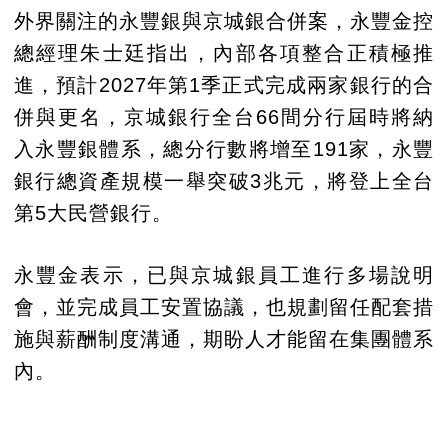
外界關注的永豐銀與京城銀合併案，永豐金控
總經理朱士廷指出，內部各項整合正積極推
進，預計2027年第1季正式完成兩家銀行的合
併與更名，京城銀行全台66間分行屆時將納
入永豐銀體系，總分行數將增至191家，永豐
銀行總資產規模一舉突破3兆元，將登上全台
第5大民營銀行。
永豐金表示，已與京城銀員工進行多場說明
會，並完成員工安置協議，也規劃留任配套措
施與薪酬制度溝通，期盼人才能留在集團體系
內。