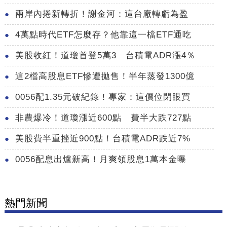
兩岸內捲新轉折！謝金河：這台廠轉虧為盈
4萬點時代ETF怎麼存？他靠這一檔ETF通吃
美股收紅！道瓊首登5萬3 台積電ADR漲4％
這2檔高股息ETF慘遭拋售！半年蒸發1300億
0056配1.35元破紀錄！專家：這價位閉眼買
非農爆冷！道瓊漲近600點 費半大跌727點
美股費半重挫近900點！台積電ADR跌近7%
0056配息出爐新高！月爽領股息1萬本金曝
熱門新聞