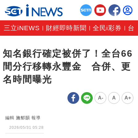
三立iNEWS
財經即時新聞
全民i彩券
台
|
|
|
知名銀行確定被併了！全台66
間分行移轉永豐金 合併、更
名時間曝光
A-
A
A+
編輯
施郁韻
報導
2026/05/31 05:28