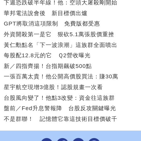
下週恐跌破半年線！他：空頭大屠殺剛開始
華邦電法說會後 新目標價出爐
GPT將取消這項限制 免費版都受惠
外資開殺第一是它 狠砍5.1萬張股價重挫
黃仁勳點名「下一波浪潮」這族群全面噴出
每股配12.8元的它 Ｑ2營收曝光
新／四指齊揚！台指期飆破500點
一張百萬太貴！他公開高價股買法：賺30萬
星宇航空現增3億股！認股規畫一次看
台股風向變了！他點3改變：資金往這族群
盤前／Fed升息警報降 台股反攻關鍵曝光
不是群聯！ 記憶體它靠這技術目標價破千