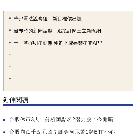
華邦電法說會後 新目標價出爐
最即時的新聞話題 追蹤訂閱三立新聞網
一手掌握明星動態 即刻下載娛樂星聞APP
延伸閱讀
台股休市3天！分析師點名2潛力股：今開噴
台股崩跌千點元凶？謝金河示警1類ETF小心