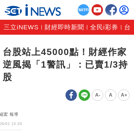
三立iNEWS
財經即時新聞
全民i彩券
台
|
|
|
台股站上45000點！財經作家
逆風揭「1警訊」：已賣1/3持
股
A-
A
A+
紹宏
報導
06/01 15:20