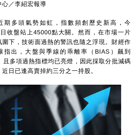
中心／李紹宏報導
近期多頭氣勢如虹，指數頻創歷史新高，今
）日收盤站上45000點大關。然而，在市場一片
氛圍下，技術面過熱的警訊也隨之浮現。財經作
驤指出，大盤與季線的乖離率（BIAS）飆到
％，且多項過熱指標均已亮燈，因此採取分批減碼
，近日已逢高賣掉約三分之一持股。