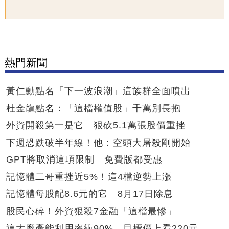
熱門新聞
黃仁勳點名「下一波浪潮」這族群全面噴出
杜金龍點名：「這檔權值股」千萬別長抱
外資開殺第一是它 狠砍5.1萬張股價重挫
下週恐跌破半年線！他：空頭大屠殺剛開始
GPT將取消這項限制 免費版都受惠
記憶體二哥重挫近5%！這4檔逆勢上漲
記憶體每股配8.6元的它 8月17日除息
股民心碎！外資狠殺7金融「這檔最慘」
這大廠產能利用率衝90% 目標價上看220元