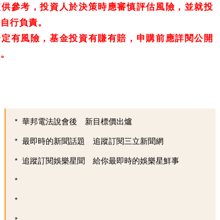
僅供參考，投資人於決策時應審慎評估風險，並就投
果自行負責。
一定有風險，基金投資有賺有賠，申購前應詳閱公開
書。
華邦電法說會後 新目標價出爐
最即時的新聞話題 追蹤訂閱三立新聞網
追蹤訂閱娛樂星聞 給你最即時的娛樂星鮮事