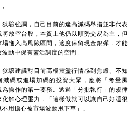
」。
，狄驤強調，自己目前的逢高減碼舉措並非代表
或將放空台股，本質上他仍以順勢交易為主，但
市場進入高風險區間，適度保留現金銀彈，才能
續波動中保有靈活調度的空間。
，狄驤建議對目前高檔震盪行情感到焦慮、不知
何減碼或進場加碼的投資大眾，應將「考量風
視為操作的第一要務。透過「分批執行」的規律
來化解心理壓力，「這樣做就可以讓自己好睡很
也不用擔心被市場波動甩下車」。