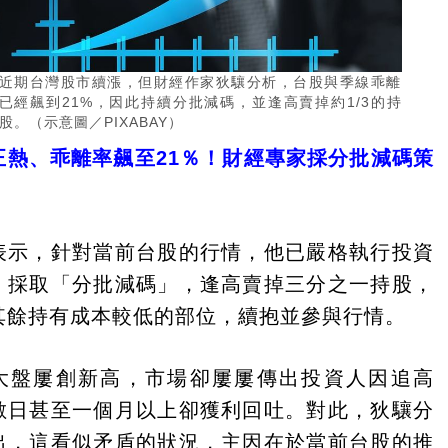
近期台灣股市續漲，但財經作家狄驤分析，台股與季線乖離
已經飆到21%，因此持續分批減碼，並逢高賣掉約1/3的持
股。（示意圖／PIXABAY）
正熱、乖離率飆至21％！財經專家採分批減碼策
表示，針對當前台股的行情，他已嚴格執行投資
，採取「分批減碼」，逢高賣掉三分之一持股，
其餘持有成本較低的部位，續抱並參與行情。
大盤屢創新高，市場卻屢屢傳出投資人因追高
數日甚至一個月以上卻獲利回吐。對此，狄驤分
出，這看似矛盾的狀況，主因在於當前台股的推