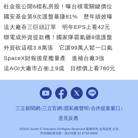
杜金龍公開6檔私房股！曝台積電關鍵價位
國安基金第9次護盤暴賺81% 歷年績效曝
這大廠吞三巨頭訂單 明年EPS上看42元
聯電成外資提款機！國家隊霸氣砸8億護盤
外資砍這檔3.8萬張 它讓99萬人鬆一口氣
SpaceX財報後星艦量產 進補台廠3強
這AOI大廠市占衝上9成 目標價上看780元
三立新聞網
三立官網
隱私權聲明
合作提案窗口
意見反應
©2026 Sanlih E-Television All Rights Reserved 版權所有 盜用必究 台北
市內湖區舊宗路一段159號 02-8792-8888