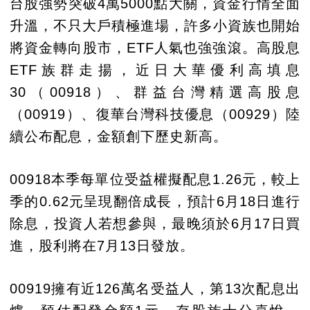
台股強勢突破4萬5000點大關，資金行情全面
升溫，不只大戶積極進場，許多小資族也開始
將資金轉向股市，ETF人氣也強強滾。高股息
ETF族群走揚，近日大華優利高填息
30（00918）、群益台灣精選高股息
（00919）、復華台灣科技優息（00929）陸
續公布配息，金額創下歷史新高。
00918本季每單位受益權擬配息1.26元，較上
季的0.62元呈現翻倍成長，預計6月18日進行
除息，投資人若想參與，最晚須於6月17日買
進，股利將在7月13日發放。
00919擁有近126萬名受益人，第13次配息出