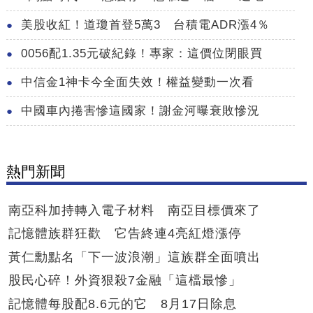
美股收紅！道瓊首登5萬3 台積電ADR漲4％
0056配1.35元破紀錄！專家：這價位閉眼買
中信金1神卡今全面失效！權益變動一次看
中國車內捲害慘這國家！謝金河曝衰敗慘況
熱門新聞
南亞科加持轉入電子材料 南亞目標價來了
記憶體族群狂歡 它告終連4亮紅燈漲停
黃仁勳點名「下一波浪潮」這族群全面噴出
股民心碎！外資狠殺7金融「這檔最慘」
記憶體每股配8.6元的它 8月17日除息