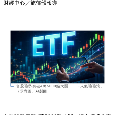
財經中心／施郁韻報導
台股強勢突破4萬5000點大關，ETF人氣強強滾。
（示意圖／AI製圖）