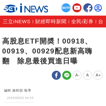
三立iNEWS
財經即時新聞
全民i彩券
台
|
|
|
高股息ETF開奬！00918、
00919、00929配息新高嗨
翻 除息最後買進日曝
A-
A
A+
編輯 施郁韻 報導
2026/06/02 04:53