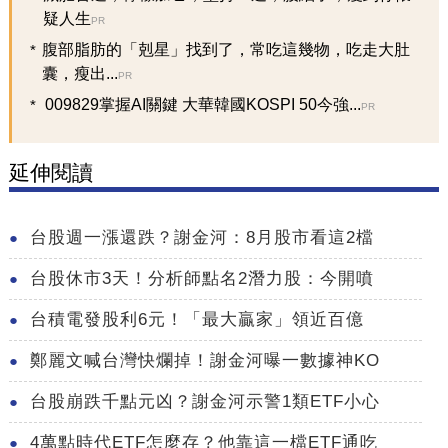
疑人生
PR
腹部脂肪的「剋星」找到了，常吃這幾物，吃走大肚
囊，瘦出...
PR
009829掌握AI關鍵 大華韓國KOSPI 50今強...
PR
延伸閱讀
台股週一漲還跌？謝金河：8月股市看這2檔
台股休市3天！分析師點名2潛力股：今開噴
台積電發股利6元！「最大贏家」領近百億
鄭麗文喊台灣快爛掉！謝金河曝一數據神KO
台股崩跌千點元凶？謝金河示警1類ETF小心
4萬點時代ETF怎麼存？他靠這一檔ETF通吃