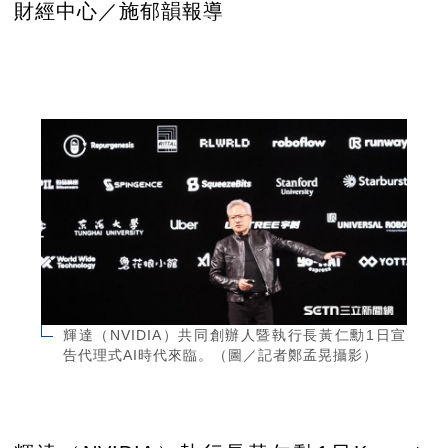
財經中心／施郁韻報導
輝達（NVIDIA）共同創辦人暨執行長黃仁勳1日宣
告代理式AI時代來臨。（圖／記者鄭孟晃攝影）