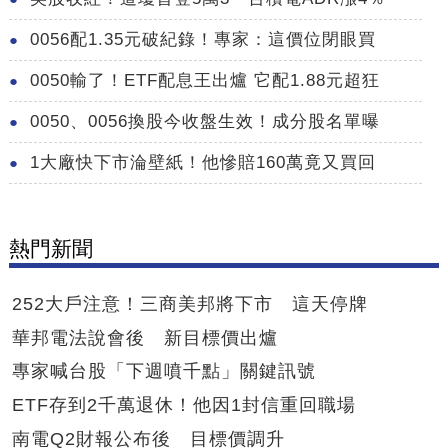
0056配1.35元破紀錄！專家：這價位閉眼買
0050輸了！ETF配息王出爐 它配1.88元超狂
0050、0056換股今收盤生效！成分股名單曝
1大廠快下市淪壁紙！他慘賠160萬竟又買回
熱門新聞
252大戶注意！三商美邦將下市 這天停牌
華邦電法說會後 新目標價出爐
專家喊台股「下週噴千點」關鍵訊號
ETF存到2千萬退休！他因1封信重回職場
南電Q2財報公布後 目標價調升