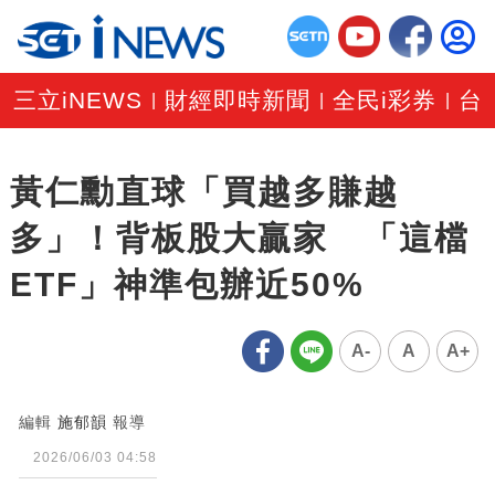
三立iNEWS
財經即時新聞
全民i彩券
台
|
|
|
黃仁勳直球「買越多賺越
多」！背板股大贏家 「這檔
ETF」神準包辦近50%
A-
A
A+
編輯
施郁韻
報導
2026/06/03 04:58