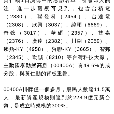
黃仁勳1日演講中的感謝名單，引發眾人關
注，進一步觀察可見到，包含台積電
（2330）、聯發科（2454）、台達電
（2308）、欣興（3037）、緯穎（6669）、
奇鋐（3017）、華碩（2357）、技嘉
（2376）、廣達（2382）、川湖（2059）、
臻鼎-KY（4958）、貿聯-KY（3665）、智邦
（2345）、勤誠（8210）等台灣科技大廠，
主動國泰動態高息（00400A）有49.6%的成
分股，與黃仁勳的背板重疊。
00400A掛牌僅一個多月，股民人數達11.5萬
人，最新資產規模則達到約228.9億元新台
幣，是成立時規模的300%。