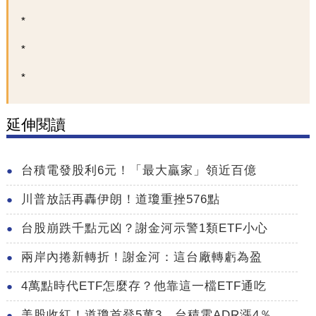
延伸閱讀
台積電發股利6元！「最大贏家」領近百億
川普放話再轟伊朗！道瓊重挫576點
台股崩跌千點元凶？謝金河示警1類ETF小心
兩岸內捲新轉折！謝金河：這台廠轉虧為盈
4萬點時代ETF怎麼存？他靠這一檔ETF通吃
美股收紅！道瓊首登5萬3 台積電ADR漲4％