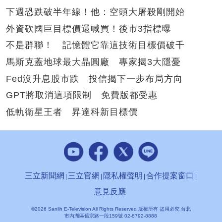
下週恐跌破半年線！他：空頭大屠殺剛開始
外資砍國巨目標價還喊買！後市3指標曝
不是群聯！ 記憶體它靠這技術目標價破千
馬斯克蓋地球最大晶圓廠 專家揭3大隱憂
Fed沒升息股市跌 投信揭下一步布局方向
GPT將取消這項限制 免費版都受惠
低軌衛星王者 昇達科新目標價
三立新聞網
三立官網
隱私權聲明
合作提案窗口
意見反應
©2026 Sanlih E-Television All Rights Reserved 版權所有 盜用必究 台北
市內湖區舊宗路一段159號 02-8792-8888