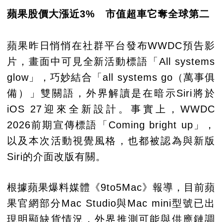
蘋果股價大漲近3% 市值超車它奪全球第二
蘋果昨日悄悄在社群平台發布WWDC預告影
片，畫面中可見全新活動標語「All systems
glow」，巧妙結合「all systems go（萬事俱
備）」雙關語，外界解讀是在暗示Siri將於
iOS 27迎來全新設計。事實上，WWDC
2026前期宣傳標語「Coming bright up」，
以及本次活動視覺風格，也都被認為與新版
Siri的介面改版有關。
根據蘋果爆料媒體《9to5Mac》報導，目前蘋
果官網部分Mac Studio與Mac mini型號已出
現明顯缺貨情況，外界推測可能與供應鏈調