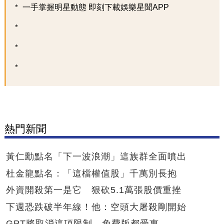
一手掌握明星動態 即刻下載娛樂星聞APP
熱門新聞
黃仁勳點名「下一波浪潮」這族群全面噴出
杜金龍點名：「這檔權值股」千萬別長抱
外資開殺第一是它 狠砍5.1萬張股價重挫
下週恐跌破半年線！他：空頭大屠殺剛開始
GPT將取消這項限制 免費版都受惠