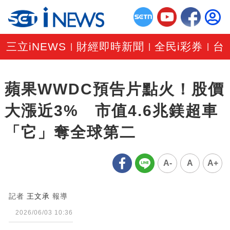
三立iNEWS
財經即時新聞
全民i彩券
台
|
|
|
蘋果WWDC預告片點火！股價
大漲近3% 市值4.6兆鎂超車
「它」奪全球第二
A-
A
A+
記者
王文承
報導
2026/06/03 10:36