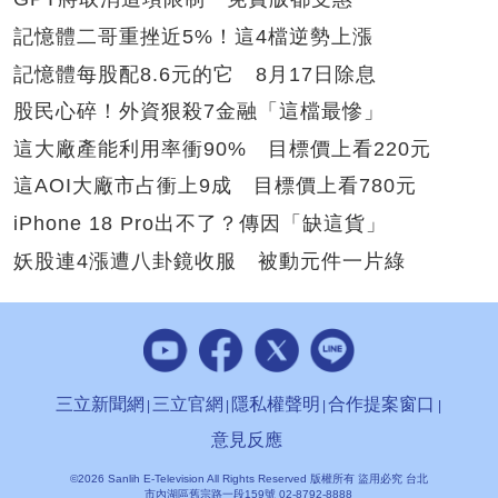
記憶體二哥重挫近5%！這4檔逆勢上漲
記憶體每股配8.6元的它 8月17日除息
股民心碎！外資狠殺7金融「這檔最慘」
這大廠產能利用率衝90% 目標價上看220元
這AOI大廠市占衝上9成 目標價上看780元
iPhone 18 Pro出不了？傳因「缺這貨」
妖股連4漲遭八卦鏡收服 被動元件一片綠
三立新聞網
三立官網
隱私權聲明
合作提案窗口
意見反應
©2026 Sanlih E-Television All Rights Reserved 版權所有 盜用必究 台北
市內湖區舊宗路一段159號 02-8792-8888