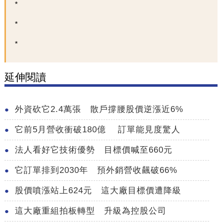
延伸閱讀
外資砍它2.4萬張 散戶撐腰股價逆漲近6%
它前5月營收衝破180億 訂單能見度驚人
法人看好它技術優勢 目標價喊至660元
它訂單排到2030年 預外銷營收飆破66%
股價噴漲站上624元 這大廠目標價遭降級
這大廠重組拍板轉型 升級為控股公司