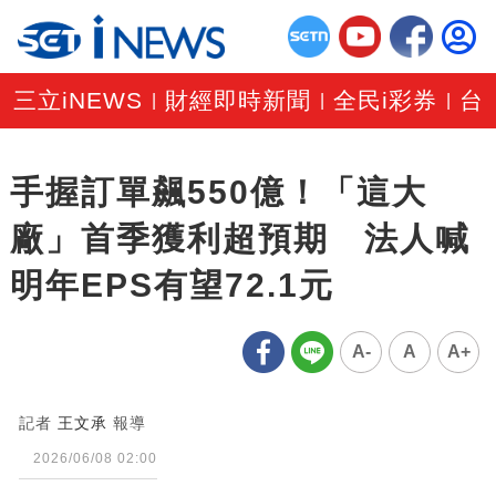
三立iNEWS
財經即時新聞
全民i彩券
台
|
|
|
手握訂單飆550億！「這大
廠」首季獲利超預期 法人喊
明年EPS有望72.1元
A-
A
A+
記者
王文承
報導
2026/06/08 02:00