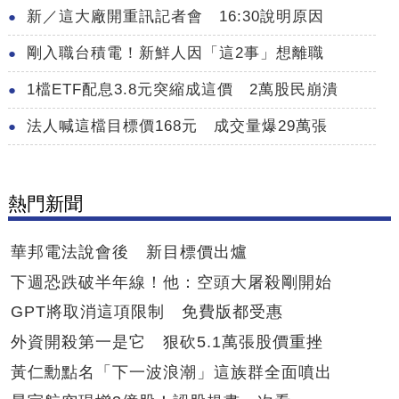
新／這大廠開重訊記者會 16:30說明原因
剛入職台積電！新鮮人因「這2事」想離職
1檔ETF配息3.8元突縮成這價 2萬股民崩潰
法人喊這檔目標價168元 成交量爆29萬張
熱門新聞
華邦電法說會後 新目標價出爐
下週恐跌破半年線！他：空頭大屠殺剛開始
GPT將取消這項限制 免費版都受惠
外資開殺第一是它 狠砍5.1萬張股價重挫
黃仁勳點名「下一波浪潮」這族群全面噴出