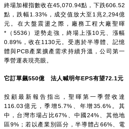
終場加權指數收在45,070.94點，下跌606.52
點，跌幅1.33%，成交值放大至1兆2,294億
元。在大盤震盪之際，廠務工程大廠聖暉
*（5536）逆勢走強，終場上漲10元、漲幅
0.89%，收在1130元。受惠於半導體、記憶
體與PCB產業擴產需求持續升溫，公司第一
季營運表現亮眼。
它訂單飆550億 法人喊明年EPS有望72.1元
投顧最新報告指出，聖暉第一季營收達
116.03億元，季增5.7%、年增35.6%。其
中，台灣市場占比67%、中國24%、其他地
區9%；若以產業別區分，半導體占66%、電