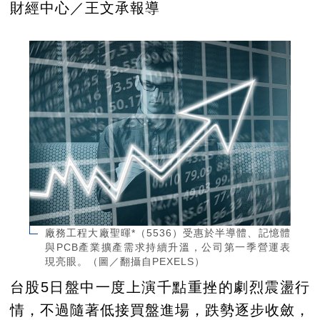
財經中心／王文承報導
廠務工程大廠聖暉*（5536）受惠於半導體、記憶體
與PCB產業擴產需求持續升溫，公司第一季營運表
現亮眼。（圖／翻攝自PEXELS）
台股5日盤中一度上演千點重挫的劇烈震盪行
情，不過隨著低接買盤進場，跌勢逐步收斂，