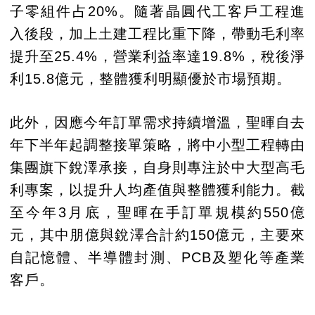
子零組件占20%。隨著晶圓代工客戶工程進
入後段，加上土建工程比重下降，帶動毛利率
提升至25.4%，營業利益率達19.8%，稅後淨
利15.8億元，整體獲利明顯優於市場預期。
此外，因應今年訂單需求持續增溫，聖暉自去
年下半年起調整接單策略，將中小型工程轉由
集團旗下銳澤承接，自身則專注於中大型高毛
利專案，以提升人均產值與整體獲利能力。截
至今年3月底，聖暉在手訂單規模約550億
元，其中朋億與銳澤合計約150億元，主要來
自記憶體、半導體封測、PCB及塑化等產業
客戶。