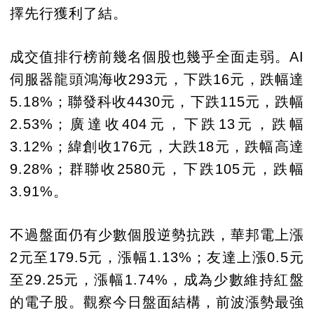
擇先行獲利了結。
成交值排行榜前幾名個股也幾乎全面走弱。AI
伺服器龍頭鴻海收293元，下跌16元，跌幅達
5.18%；聯發科收4430元，下跌115元，跌幅
2.53%；廣達收404元，下跌13元，跌幅
3.12%；緯創收176元，大跌18元，跌幅高達
9.28%；群聯收2580元，下跌105元，跌幅
3.91%。
不過盤面仍有少數個股逆勢抗跌，華邦電上漲
2元至179.5元，漲幅1.13%；友達上漲0.5元
至29.25元，漲幅1.74%，成為少數維持紅盤
的電子股。觀察今日盤面結構，前波漲勢最強