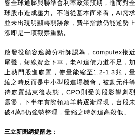
響全球通膨與聯準會利率政策預期，進而對全
球股市造成壓力。不過從基本面來看，AI需求
並未出現明顯轉弱跡象，費半指數仍能逆勢上
漲即是一項觀察重點。
啟發投顧容逸燊分析師認為，computex接近
尾聲，短線資金下車，老AI追價力道不足，加
上熱門股進處置，使量能縮至1.2-1.3兆，量
縮之時反而是中小型股進場機會，被動元件等
待處置結束後表態，CPO則受美股影響劇烈
震盪，下半年實際領頭羊將逐漸浮現，台股未
破4萬5仍強勢整理，量縮之時勿追高殺低。
三立新聞網提醒您：