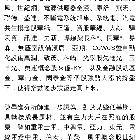
風、世紀鋼、電源供應器全漢、康舒、飛宏、
聯德、盛達、不斷電系統旭隼、系統電、汽電
共生概念股華紙、正隆、資服華經、大綜、驊
宏資、訊達、力新、導線架長科*、長華*、界
霖、無塵室設備漢唐、亞翔、CoWoS暨自動
化設備萬潤、致茂、科嶠、光學股先進光、玉
晶光、奧運概念股來億-KY、以及金融股凱基
金、華南金、國泰金等個股強勢大漲的撐盤
下，使得指數逐步震盪走高上來。
陳學進分析師進一步認為、對於某些低基期、
具轉機成長題材、並有主力大戶在照顧的股
票，譬如重電士電、中興電、亞力、東元、電
線電纜中電、億泰、華榮、風電概念股世紀