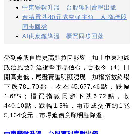
中東變數升溫 台股獲利賣壓出籠
台積電跌40元成空頭主角 AI指標股
同步回檔
AI供應鏈降溫 櫃買同步回落
受到美股自歷史高點拉回影響，加上中東地緣
政治風險升溫衝擊市場信心，台股今（4）日
開高走低，尾盤賣壓明顯湧現，加權指數終場
下跌781.70點，收在45,677.46點，跌幅
1.68%；櫃買指數同步下跌6.72點，收
440.10點，跌幅1.5%，兩市成交值約1兆
5,164億元，市場追價意願明顯降溫。
中東變數升溫 台股獲利賣壓出籠