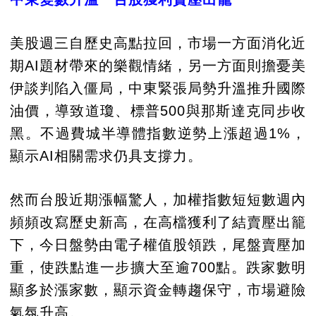
美股週三自歷史高點拉回，市場一方面消化近
期AI題材帶來的樂觀情緒，另一方面則擔憂美
伊談判陷入僵局，中東緊張局勢升溫推升國際
油價，導致道瓊、標普500與那斯達克同步收
黑。不過費城半導體指數逆勢上漲超過1%，
顯示AI相關需求仍具支撐力。
然而台股近期漲幅驚人，加權指數短短數週內
頻頻改寫歷史新高，在高檔獲利了結賣壓出籠
下，今日盤勢由電子權值股領跌，尾盤賣壓加
重，使跌點進一步擴大至逾700點。跌家數明
顯多於漲家數，顯示資金轉趨保守，市場避險
氣氛升高。