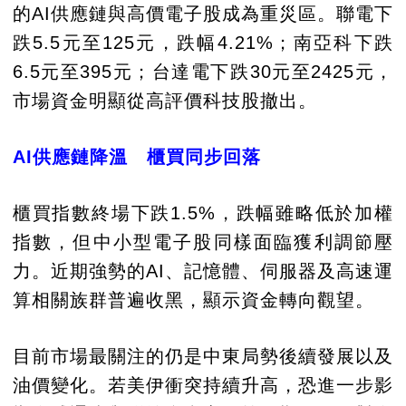
的AI供應鏈與高價電子股成為重災區。聯電下
跌5.5元至125元，跌幅4.21%；南亞科下跌
6.5元至395元；台達電下跌30元至2425元，
市場資金明顯從高評價科技股撤出。
AI供應鏈降溫 櫃買同步回落
櫃買指數終場下跌1.5%，跌幅雖略低於加權
指數，但中小型電子股同樣面臨獲利調節壓
力。近期強勢的AI、記憶體、伺服器及高速運
算相關族群普遍收黑，顯示資金轉向觀望。
目前市場最關注的仍是中東局勢後續發展以及
油價變化。若美伊衝突持續升高，恐進一步影