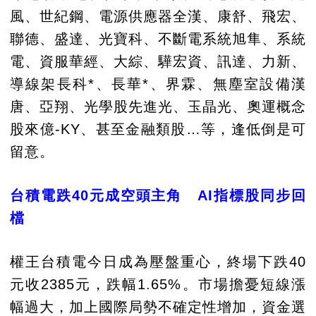
風、世紀鋼、電源供應器全漢、康舒、飛宏、
聯德、盛達、光寶科、不斷電系統旭隼、系統
電、資服華經、大綜、驊宏資、訊達、力新、
導線架長科*、長華*、界霖、無塵室設備漢
唐、亞翔、光學股先進光、玉晶光、奧運概念
股來億-KY、甚至金融類股…等，逢低倒是可
留意。
台積電跌40元成空頭主角 AI指標股同步回
檔
權王台積電今日成為壓盤重心，終場下跌40
元收2385元，跌幅1.65%。市場擔憂短線漲
幅過大，加上國際局勢不確定性增加，資金選