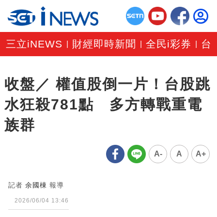
三立iNEWS
財經即時新聞
全民i彩券
台
|
|
|
收盤／ 權值股倒一片！台股跳
水狂殺781點 多方轉戰重電
族群
A-
A
A+
記者
余國棟
報導
2026/06/04 13:46