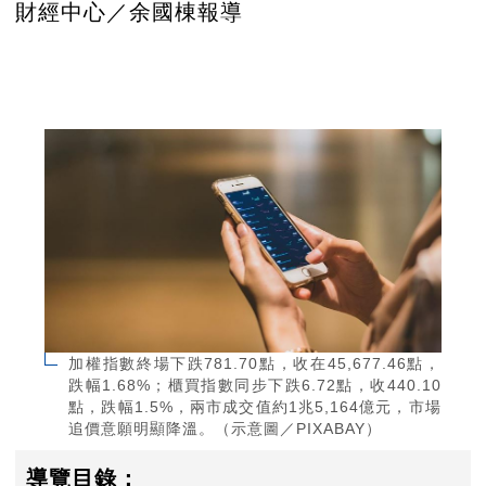
財經中心／余國棟報導
加權指數終場下跌781.70點，收在45,677.46點，
跌幅1.68%；櫃買指數同步下跌6.72點，收440.10
點，跌幅1.5%，兩市成交值約1兆5,164億元，市場
追價意願明顯降溫。（示意圖／PIXABAY）
導覽目錄：