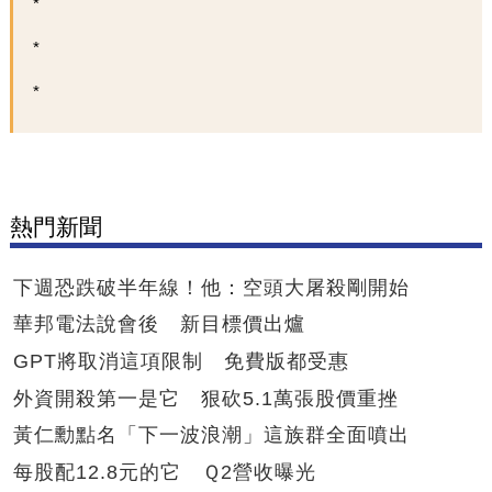
熱門新聞
下週恐跌破半年線！他：空頭大屠殺剛開始
華邦電法說會後 新目標價出爐
GPT將取消這項限制 免費版都受惠
外資開殺第一是它 狠砍5.1萬張股價重挫
黃仁勳點名「下一波浪潮」這族群全面噴出
每股配12.8元的它 Ｑ2營收曝光