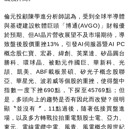
倫元投顧陳學進分析師認為，受到全球半導體
與基礎建設軟體巨頭「博通(AVGO)」財報優
於預期、但AI晶片營收展望不及市場期待，導
致盤後股價重挫13%，引發AI伺服器暨AI PC
概念股仁寶、宏碁、緯創、英業達、矽晶圓台
勝科、環球晶、被動元件國巨、華新科、光
頡、凱美、ABF載板景碩、矽光子概念股聯
亞、華星光、波若威等個股的重挫，使得盤中
指數一度下挫690點，下探至45769點；但
是，多頭向上的趨勢是否有因此而改變？很明
顯〝並沒有〞，11點過後，隨著低接買盤進
場，以及多方轉戰拉抬重電類股士電、亞力、
東元、電線電纜中電、風青、風電概念股世紀