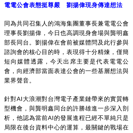
電電公會表態挺尊嚴 劉揚偉現身傳達想法
同為共同召集人的鴻海集團董事長兼電電公會
理事長劉揚偉，今日也高調現身會場與龔明鑫
部長同台。劉揚偉在會前被媒體問及此行參與
諮詢會的核心目的時，表現得十分精煉，僅簡
短向媒體透露，今天出席主要是代表電電公
會，向經濟部當面表達公會的一些基層想法與
業界聲音。
針對AI大浪潮對台灣電子產業鏈帶來的實質轉
型機會，與龔明鑫同台的許勝雄進一步深入剖
析，他認為當前AI的發展進程已經不單純只是
局限在後台資料中心的運算，最關鍵的戰場在