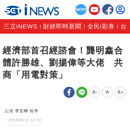
三立iNEWS
財經即時新聞
全民i彩券
台
|
|
|
經濟部首召經諮會！龔明鑫合
體許勝雄、劉揚偉等大佬 共
商「用電對策」
A-
A
A+
記者
李宜樺
報導
2026/06/12 12:50