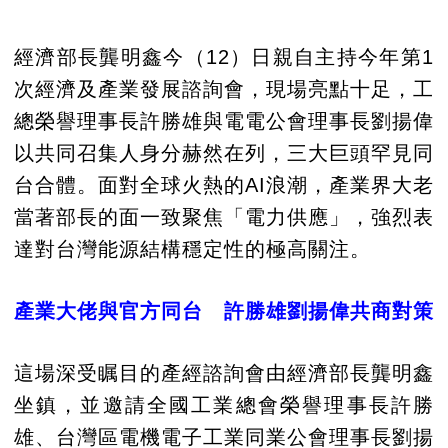
經濟部長龔明鑫今（12）日親自主持今年第1
次經濟及產業發展諮詢會，現場亮點十足，工
總榮譽理事長許勝雄與電電公會理事長劉揚偉
以共同召集人身分赫然在列，三大巨頭罕見同
台合體。面對全球火熱的AI浪潮，產業界大老
當著部長的面一致聚焦「電力供應」，強烈表
達對台灣能源結構穩定性的極高關注。
產業大佬與官方同台 許勝雄劉揚偉共商對策
這場深受瞩目的產經諮詢會由經濟部長龔明鑫
坐鎮，並邀請全國工業總會榮譽理事長許勝
雄、台灣區電機電子工業同業公會理事長劉揚