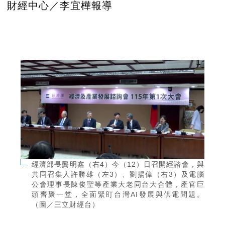
財經中心／李宜樺報導
經濟部長龔明鑫（右4）今（12）日召開經諮會，與
共同召集人許勝雄（左3）、劉揚偉（右3）及電腦
公會理事長陳俊聖等產業大老同台大合體，產官巨
頭齊聚一堂，全面緊盯台灣AI發展與供電問題。
（圖／三立財經台）