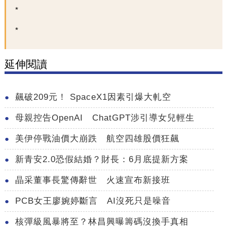
延伸閱讀
飆破209元！ SpaceX1因素引爆大軋空
母親控告OpenAI ChatGPT涉引導女兒輕生
美伊停戰油價大崩跌 航空四雄股價狂飆
新青安2.0恐假結婚？財長：6月底提新方案
晶采董事長驚傳辭世 火速宣布新接班
PCB女王廖婉婷斷言 AI沒死只是噪音
核彈級風暴將至？林昌興曝籌碼沒換手真相