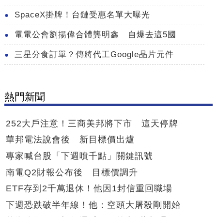
SpaceX掛牌！台鏈受惠名單大曝光
電電公會劉揚偉合體龔明鑫 自爆去這5國
三星分食訂單？傳將代工Google晶片元件
熱門新聞
252大戶注意！三商美邦將下市 這天停牌
華邦電法說會後 新目標價出爐
專家喊台股「下週噴千點」關鍵訊號
南電Q2財報公布後 目標價調升
ETF存到2千萬退休！他因1封信重回職場
下週恐跌破半年線！他：空頭大屠殺剛開始