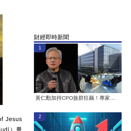
財經即時新聞
1
黃仁勳加持CPO族群狂飆！專家曝黃金買點
2
Jesus
udí）畢