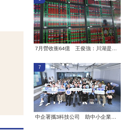
7月營收衝64億 王俊強：川湖是最純AI股
7
中企署攜3科技公司 助中小企業數位轉型