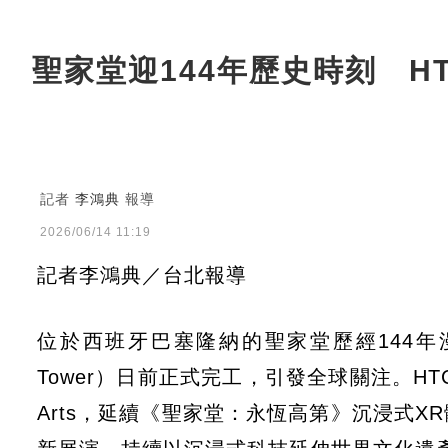
聖家堂迎144年歷史時刻 HTC
記者
李鴻典
報導
2026/06/14 11:19
記者李鴻典／台北報導
位於西班牙巴塞隆納的聖家堂歷經144年漫長
Tower）日前正式完工，引發全球關注。H
Arts，延續《聖家堂：永恆高第》沉浸式