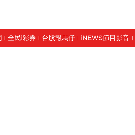
聞
全民i彩券
台股報馬仔
iNEWS節目影音
|
|
|