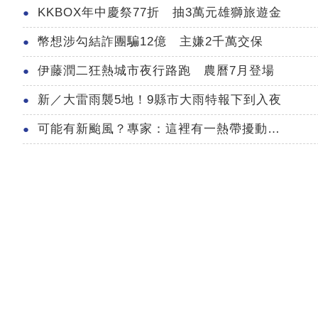
KKBOX年中慶祭77折 抽3萬元雄獅旅遊金
幣想涉勾結詐團騙12億 主嫌2千萬交保
伊藤潤二狂熱城市夜行路跑 農曆7月登場
新／大雷雨襲5地！9縣市大雨特報下到入夜
可能有新颱風？專家：這裡有一熱帶擾動…