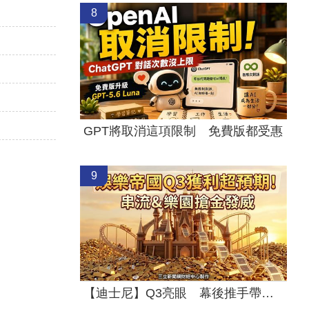
8
GPT將取消這項限制 免費版都受惠
9
【迪士尼】Q3亮眼 幕後推手帶動雙引擎