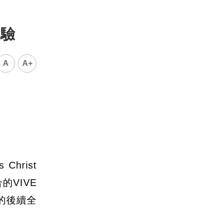
體驗
A
A+
rist
VIVE
的後續全