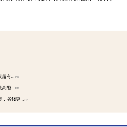
有...
PR
階...
PR
省錢更...
PR