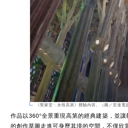
《聖家堂：永恆高第》體驗內容。（圖／宏達電
作品以360°全景重現高第的經典建築，並
的創作草圖走進可身歷其境的空間，不僅欣