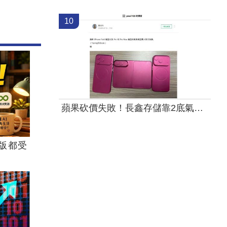
10
蘋果砍價失敗！長鑫存儲靠2底氣拒降價
版都受