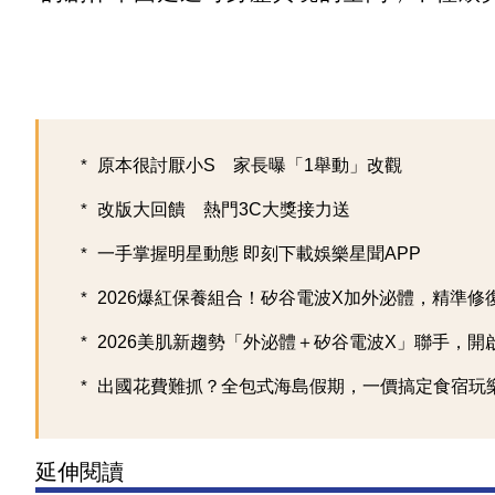
原本很討厭小S 家長曝「1舉動」改觀
改版大回饋 熱門3C大獎接力送
一手掌握明星動態 即刻下載娛樂星聞APP
2026爆紅保養組合！矽谷電波X加外泌體，精準修復超
2026美肌新趨勢「外泌體＋矽谷電波X」聯手，開啟高
出國花費難抓？全包式海島假期，一價搞定食宿玩樂，
延伸閱讀