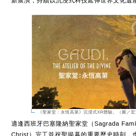
新展演，持續以沉浸式科技延伸世界文化遺
《聖家堂：永恆高第》沉浸式XR體驗。（圖／宏
適逢西班牙巴塞隆納聖家堂（Sagrada Famíl
Christ）完工並祝聖揭幕的重要歷史時刻，也