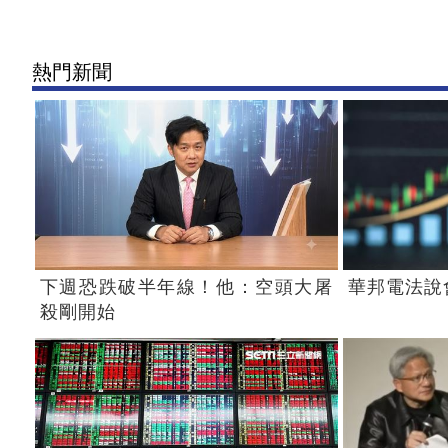
熱門新聞
下週恐跌破半年線！他：空頭大屠
華邦電法說
殺剛開始