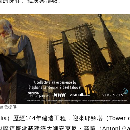
產的保存、推廣與體驗。
達電提供）
ia）歷經144年建造工程，迎來耶穌塔（Tower of 
讓這座承載建築大師安東尼・高第（Antoni Ga