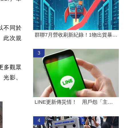
以不同於
群聯7月營收刷新紀錄！1物出貨暴增4500%
。此次規
3
更多觀眾
、光影、
LINE更新傳災情！ 用戶怨「主題全報廢」
4