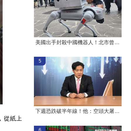
美國出手封殺中國機器人！北市曾高調引進
5
下週恐跌破半年線！他：空頭大屠殺剛開始
，從紙上
6