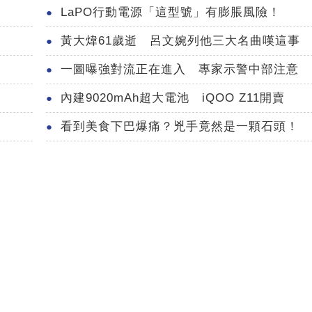
LaPO行動電源「這型號」有膨脹風險！
黃大煒61歲逝 呂文婉列他三大名曲嘆這事
一圖曝強對流正在進入 專家示警中部注意
內建9020mAh超大電池 iQOO Z11開賣
看到美食下巴爆痛？兇手竟然是一顆石頭！