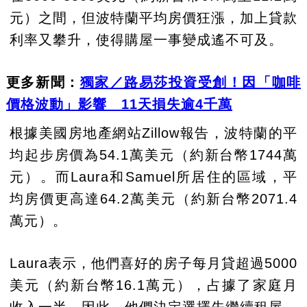
元）之間，但波特蘭平均房價狂漲，加上貸款
利率又攀升，使得購屋一事變成遙不可及。
更多新聞：
獨家／路易莎投資受創！因「咖啡
價格波動」影響 11天損失逾4千萬
根據美國房地產網站Zillow報告，波特蘭的平
均起步房價為54.1萬美元（約新台幣1744萬
元）。而Laura和Samuel所居住的區域，平
均房價更高達64.2萬美元（約新台幣2071.4
萬元）。
Laura表示，他們喜好的房子每月貸超過5000
美元（約新台幣16.1萬元），占據了家庭月
收入一半。因此，他們決定選擇先繼續租屋，