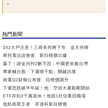
熱門新聞
252大戶注意！三商美邦將下市 這天停牌
華邦電法說會後 新目標價出爐
贏了！謝金河列2數字證：中國更依賴台灣
專家喊台股「下週噴千點」關鍵訊號
南電Q2財報公布後 目標價調升
下週恐跌破半年線！他：空頭大屠殺剛開始
ETF存到2千萬退休！他因1封信重回職場
低軌衛星王者 昇達科新目標價