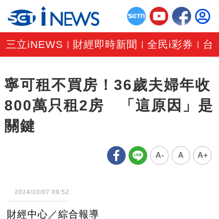
三立iNEWS
財經即時新聞
全民i彩券
台
|
|
|
寧可租不買房！36歲夫婦年收
800萬只租2房 「這原因」是
關鍵
A-
A
A+
2024/10/07 09:52
財經中心／綜合報導