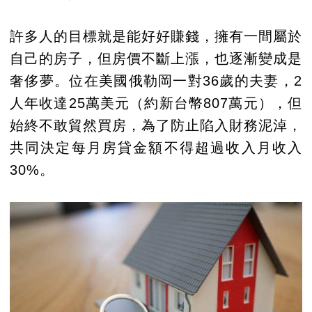
許多人的目標就是能好好賺錢，擁有一間屬於
自己的房子，但房價不斷上漲，也逐漸變成是
奢侈夢。位在美國俄勒岡一對36歲的夫妻，2
人年收達25萬美元（約新台幣807萬元），但
始終不敢貿然買房，為了防止陷入財務泥淖，
共同決定每月房貸金額不得超過收入月收入
30%。