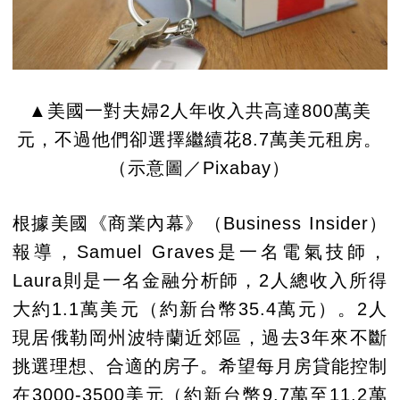
▲美國一對夫婦2人年收入共高達800萬美
元，不過他們卻選擇繼續花8.7萬美元租房。
（示意圖／Pixabay）
根據美國《商業內幕》（Business Insider）
報導，Samuel Graves是一名電氣技師，
Laura則是一名金融分析師，2人總收入所得
大約1.1萬美元（約新台幣35.4萬元）。2人
現居俄勒岡州波特蘭近郊區，過去3年來不斷
挑選理想、合適的房子。希望每月房貸能控制
在3000-3500美元（約新台幣9.7萬至11.2萬