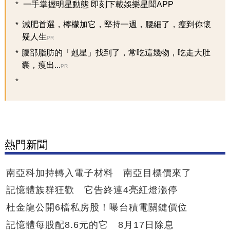
一手掌握明星動態 即刻下載娛樂星聞APP
減肥首選，檸檬加它，堅持一週，腰細了，瘦到你懷
疑人生
PR
腹部脂肪的「剋星」找到了，常吃這幾物，吃走大肚
囊，瘦出...
PR
熱門新聞
南亞科加持轉入電子材料 南亞目標價來了
記憶體族群狂歡 它告終連4亮紅燈漲停
杜金龍公開6檔私房股！曝台積電關鍵價位
記憶體每股配8.6元的它 8月17日除息