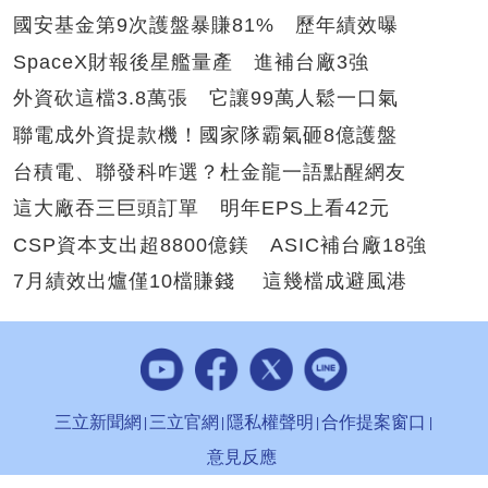
國安基金第9次護盤暴賺81% 歷年績效曝
SpaceX財報後星艦量產 進補台廠3強
外資砍這檔3.8萬張 它讓99萬人鬆一口氣
聯電成外資提款機！國家隊霸氣砸8億護盤
台積電、聯發科咋選？杜金龍一語點醒網友
這大廠吞三巨頭訂單 明年EPS上看42元
CSP資本支出超8800億鎂 ASIC補台廠18強
7月績效出爐僅10檔賺錢 這幾檔成避風港
三立新聞網
三立官網
隱私權聲明
合作提案窗口
意見反應