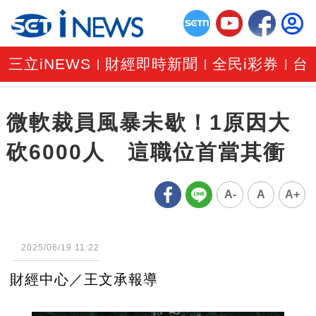
三立iNEWS
財經即時新聞
全民i彩券
台
|
|
|
微軟裁員風暴未歇！1原因大
砍6000人 這職位首當其衝
A-
A
A+
2025/06/19 11:22
財經中心／王文承報導