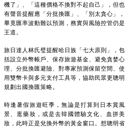
機了」、「這種價格不換對不起自己」，但也
有聲音提醒應「分批換匯」、「別太貪心」，
畢竟匯率波動難以預測，務實與風險控管仍是
王道。
旅日達人林氏璧提醒哈日族「七大原則」，包
括設立外幣帳戶、保存旅遊基金、避免貪婪心
理、分批換匯避險、對專家預測保留空間、使
用雙幣卡與多元支付工具等，協助民眾更聰明
規劃出國換匯策略。
時逢暑假旅遊旺季，無論是打算到日本賞風
景、逛藥妝，或是去韓國體驗文化、血拼美
妝，此時正是兌換外幣的黃金窗口。想聰明省