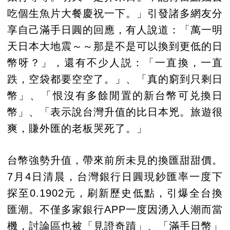
吃個生魚片大餐慶祝一下。」引發諸多網友分
享自己滿手日圓的回應，有人說道：「萬一明
天日本大地震～～那是不是可以換到更低的日
幣呀？」，還有不少人説：「一直換，一直
跌，空袋都要空空了。」、「真的窮到只剩日
幣」、「恨沒有多餘閒置的新台幣可兑換日
幣」、「表示說台灣升值的比日本兇。旅遊很
爽，賺外匯的老板哭死了。」
台幣強勢升值，帶來前所未見的換匯甜甜價。
7月4日清晨，台灣銀行日圓現鈔匯率一度下
探至0.1902元，刷新歷史低點，引爆全台換
匯潮。不僅多家銀行APP一度因湧入人潮而當
機，討論區也被「見證奇蹟」、「滿手日幣」