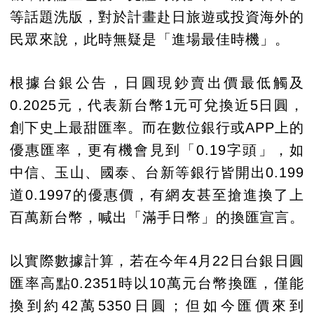
等話題洗版，對於計畫赴日旅遊或投資海外的
民眾來說，此時無疑是「進場最佳時機」。
根據台銀公告，日圓現鈔賣出價最低觸及
0.2025元，代表新台幣1元可兌換近5日圓，
創下史上最甜匯率。而在數位銀行或APP上的
優惠匯率，更有機會見到「0.19字頭」，如
中信、玉山、國泰、台新等銀行皆開出0.199
道0.1997的優惠價，有網友甚至搶進換了上
百萬新台幣，喊出「滿手日幣」的換匯宣言。
以實際數據計算，若在今年4月22日台銀日圓
匯率高點0.2351時以10萬元台幣換匯，僅能
換到約42萬5350日圓；但如今匯價來到