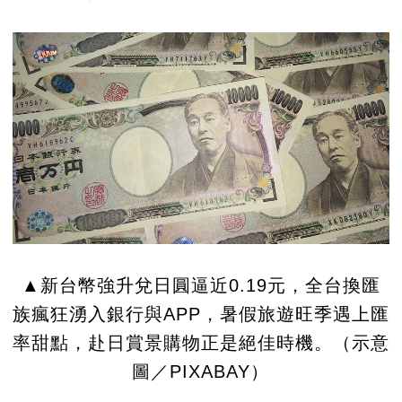
▲新台幣強升兌日圓逼近0.19元，全台換匯
族瘋狂湧入銀行與APP，暑假旅遊旺季遇上匯
率甜點，赴日賞景購物正是絕佳時機。（示意
圖／PIXABAY）