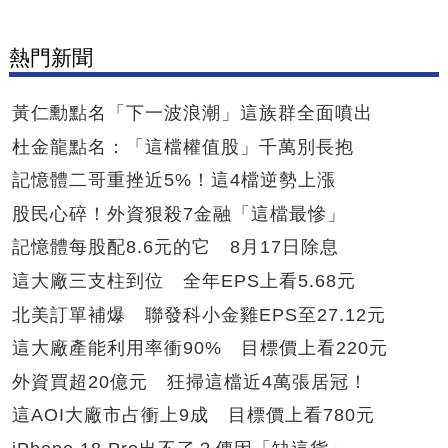
熱門新聞
黃仁勳點名「下一波浪潮」這族群全面噴出
杜金龍點名：「這檔權值股」千萬別長抱
記憶體二哥重挫近5%！這4檔逆勢上漲
股民心碎！外資狠殺7金融「這檔最慘」
記憶體每股配8.6元的它 8月17日除息
這大廠三支柱到位 全年EPS上看5.68元
北美訂單補爆 聯發科小金雞EPS至27.12元
這大廠產能利用率衝90% 目標價上看220元
外資買超20億元 狂掃這檔近4萬張居冠！
這AOI大廠市占衝上9成 目標價上看780元