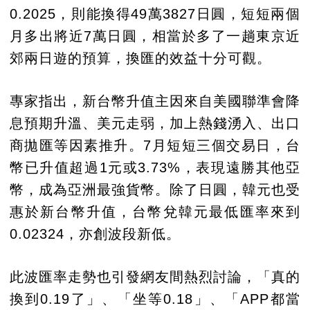
0.2025，則能換得49萬3827日圓，短短兩個
月多出將近7萬日圓，相當於多了一趟東京近
郊兩日遊的預算，換匯的效益十分可觀。
專家指出，新台幣升值主因來自美國聯準會降
息預期升溫、美元走弱，加上熱錢湧入、出口
商拋匯等因素推升。7月短短三個交易日，台
幣已升值超過1元或3.73%，表現遠勝其他亞
幣，成為亞洲最強貨幣。除了日圓，韓元也受
惠於新台幣升值，台幣兌韓元最低匯率來到
0.02324，亦創波段新低。
此波匯率走勢也引發網友間熱烈討論，「真的
換到0.19了」、「坐等0.18」、「APP都當