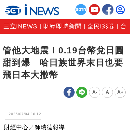
三立iNEWS
財經即時新聞
全民i彩券
台
|
|
|
管他大地震！0.19台幣兌日圓
甜到爆 哈日族世界末日也要
飛日本大撒幣
A-
A
A+
2025/07/04 16:12
財經中心／師瑞德報導