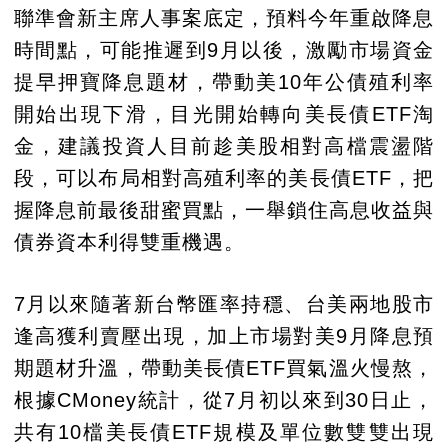
聯準會新主席人事案底定，預料今年重啟降息
時間點，可能推遲到9月以後，激勵市場資金
提早押寶降息題材，帶動美10年公債殖利率
開始出現下滑，目光開始轉向美長債ETF淘
金，建議投資人目前趁美股相對高檔震盪階
段，可以布局相對高殖利率的美長債ETF，把
握降息前最後甜蜜買點，一舉鎖住高息收益與
債券資本利得雙重機遇。
7月以來隨著新台幣匯率持穩、台美兩地股市
逢高獲利賣壓出現，加上市場對美9月降息預
期題材升溫，帶動美長債ETF買氣溫火慢熬，
根據CMoney統計，從7月初以來到30日止，
共有10檔美長債ETF規模及單位數雙雙出現