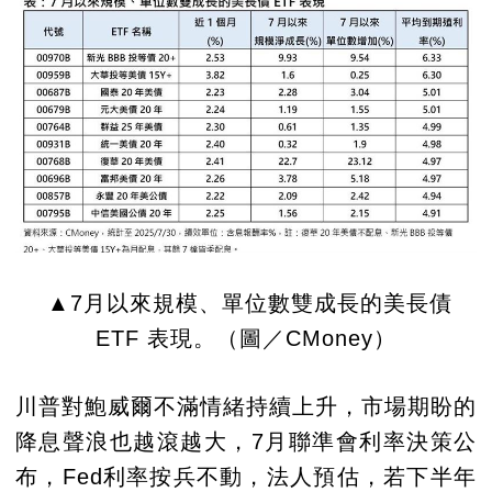
▲7月以來規模、單位數雙成長的美長債
ETF 表現。（圖／CMoney）
川普對鮑威爾不滿情緒持續上升，市場期盼的
降息聲浪也越滾越大，7月聯準會利率決策公
布，Fed利率按兵不動，法人預估，若下半年