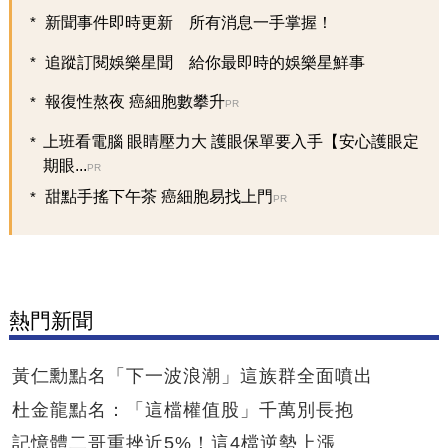
新聞事件即時更新 所有消息一手掌握！
追蹤訂閱娛樂星聞 給你最即時的娛樂星鮮事
報復性熬夜 癌細胞數攀升
PR
上班看電腦 眼睛壓力大 護眼保單要入手【安心護眼定
期眼...
PR
甜點手搖下午茶 癌細胞易找上門
PR
熱門新聞
黃仁勳點名「下一波浪潮」這族群全面噴出
杜金龍點名：「這檔權值股」千萬別長抱
記憶體二哥重挫近5%！這4檔逆勢上漲