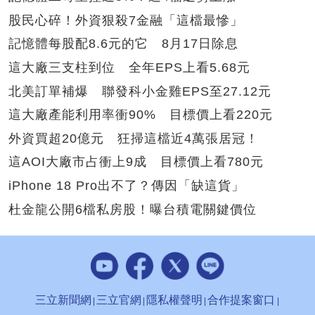
股民心碎！外資狠殺7金融「這檔最慘」
記憶體每股配8.6元的它 8月17日除息
這大廠三支柱到位 全年EPS上看5.68元
北美訂單補爆 聯發科小金雞EPS至27.12元
這大廠產能利用率衝90% 目標價上看220元
外資買超20億元 狂掃這檔近4萬張居冠！
這AOI大廠市占衝上9成 目標價上看780元
iPhone 18 Pro出不了？傳因「缺這貨」
杜金龍公開6檔私房股！曝台積電關鍵價位
三立新聞網
三立官網
隱私權聲明
合作提案窗口