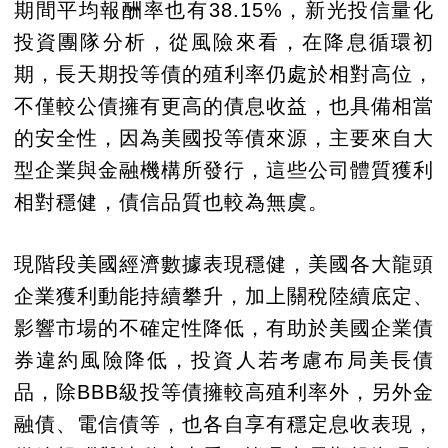
期間平均報酬率也有38.15%，新光投信量化
投資團隊分析，從風險來看，在降息循環初
期，長天期投等債的殖利率仍處於相對高位，
不僅較公債擁有更高的債息收益，也具備相當
的安全性，因為美國投等債來源，主要來自大
型企業與金融機構所發行，這些公司體質獲利
相對穩健，債信品質也較為無虞。
現階段美國經濟數據表現穩健，美國各大龍頭
企業獲利動能持續攀升，加上關稅陸續底定、
影響市場的不確定性降低，有助於美國企業債
券違約風險降低，投資人若考慮布局美長債
品，除BBB級投等債擁較高殖利率外，另外金
融債、電信債等，也各自享有穩定息收表現，