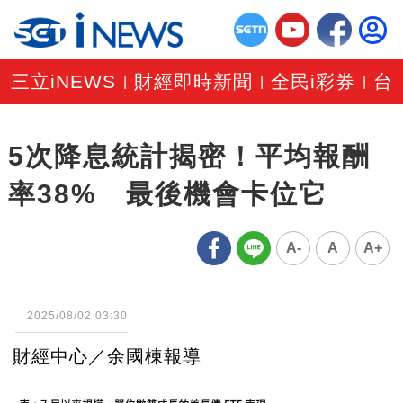
三立iNEWS
財經即時新聞
全民i彩券
台
|
|
|
5次降息統計揭密！平均報酬
率38% 最後機會卡位它
A-
A
A+
2025/08/02 03:30
財經中心／余國棟報導