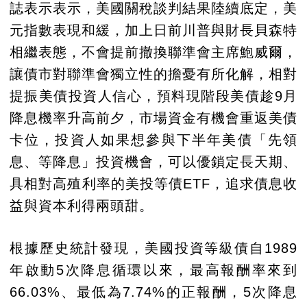
誌表示表示，美國關稅談判結果陸續底定，美
元指數表現和緩，加上日前川普與財長貝森特
相繼表態，不會提前撤換聯準會主席鮑威爾，
讓債市對聯準會獨立性的擔憂有所化解，相對
提振美債投資人信心，預料現階段美債趁9月
降息機率升高前夕，市場資金有機會重返美債
卡位，投資人如果想參與下半年美債「先領
息、等降息」投資機會，可以優鎖定長天期、
具相對高殖利率的美投等債ETF，追求債息收
益與資本利得兩頭甜。
根據歷史統計發現，美國投資等級債自1989
年啟動5次降息循環以來，最高報酬率來到
66.03%、最低為7.74%的正報酬，5次降息