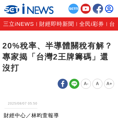
三立iNEWS
財經即時新聞
全民i彩券
台
|
|
|
20%稅率、半導體關稅有解？
專家揭「台灣2王牌籌碼」還
沒打
A-
A
A+
2025/08/07 05:50
財經中心／林昀萱報導