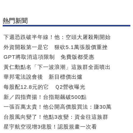
熱門新聞
下週恐跌破半年線！他：空頭大屠殺剛開始
外資開殺第一是它 狠砍5.1萬張股價重挫
GPT將取消這項限制 免費版都受惠
黃仁勳點名「下一波浪潮」這族群全面噴出
華邦電法說會後 新目標價出爐
每股配12.8元的它 Ｑ2營收曝光
新／四指齊揚！台指期飆破500點
一張百萬太貴！他公開高價股買法：賺30萬
台股風向變了！他點3改變：資金往這族群
星宇航空現增3億股！認股規畫一次看