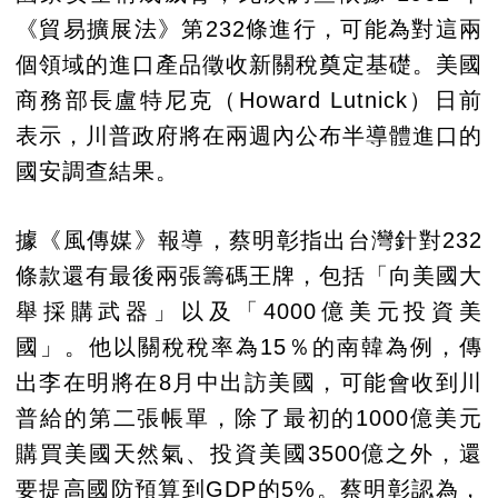
《貿易擴展法》第232條進行，可能為對這兩
個領域的進口產品徵收新關稅奠定基礎。美國
商務部長盧特尼克（Howard Lutnick）日前
表示，川普政府將在兩週內公布半導體進口的
國安調查結果。
據《風傳媒》報導，蔡明彰指出台灣針對232
條款還有最後兩張籌碼王牌，包括「向美國大
舉採購武器」以及「4000億美元投資美
國」。他以關稅稅率為15％的南韓為例，傳
出李在明將在8月中出訪美國，可能會收到川
普給的第二張帳單，除了最初的1000億美元
購買美國天然氣、投資美國3500億之外，還
要提高國防預算到GDP的5%。蔡明彰認為，