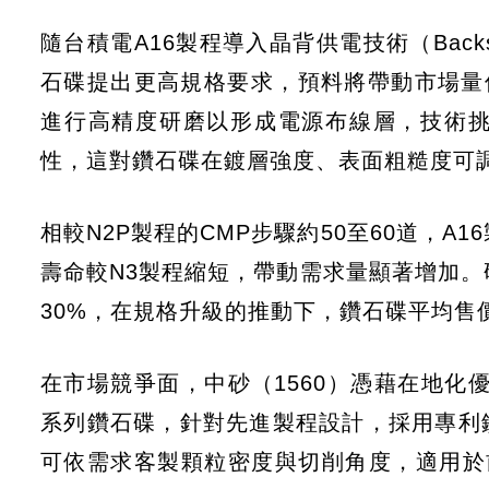
隨台積電A16製程導入晶背供電技術（Backside
石碟提出更高規格要求，預料將帶動市場量
進行高精度研磨以形成電源布線層，技術
性，這對鑽石碟在鍍層強度、表面粗糙度可
相較N2P製程的CMP步驟約50至60道，
壽命較N3製程縮短，帶動需求量顯著增加。研
30%，在規格升級的推動下，鑽石碟平均售
在市場競爭面，中砂（1560）憑藉在地化優
系列鑽石碟，針對先進製程設計，採用專利
可依需求客製顆粒密度與切削角度，適用於前段