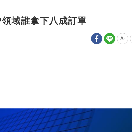
P領域誰拿下八成訂單
A-