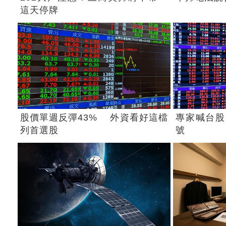
這天停牌
股價單週反彈43% 外資看好這檔
專家喊台股
列首選股
號