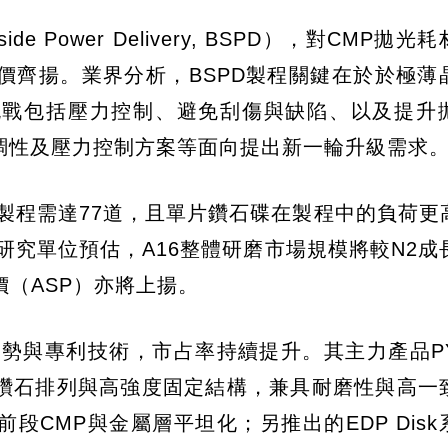
 Power Delivery, BSPD），對CMP拋光
價齊揚。業界分析，BSPD製程關鍵在於於極薄
挑戰包括壓力控制、避免刮傷與缺陷、以及提升
調性及壓力控制方案等面向提出新一輪升級需求
A16製程需達77道，且單片鑽石碟在製程中的負荷
究單位預估，A16整體研磨市場規模將較N2成長
價（ASP）亦將上揚。
勢與專利技術，市占率持續提升。其主力產品PYR
鑽石排列與高強度固定結構，兼具耐磨性與高一
CMP與金屬層平坦化；另推出的EDP Disk