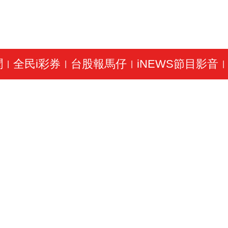
聞
全民i彩券
台股報馬仔
iNEWS節目影音
|
|
|