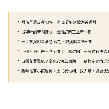
股價單週反彈43% 外資看好這檔列首選股
最即時的新聞話題 追蹤訂閱三立新聞網
一手掌握明星動態 即刻下載娛樂星聞APP
下個月房租差一點？快上【易借網】三分鐘解決燃
出國花費難抓？全包式海島假期，一價搞定食宿玩樂，
臨時需要小額週轉？上【易借網】找人幫！資金快