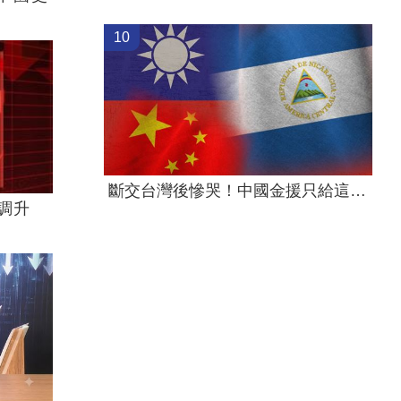
10
斷交台灣後慘哭！中國金援只給這國26萬
調升