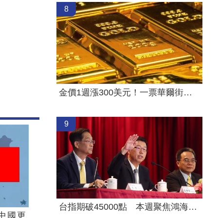
8
金價1週漲300美元！一票華爾街分析師看多
9
台指期破45000點 本週聚焦鴻海、大立光
中國更