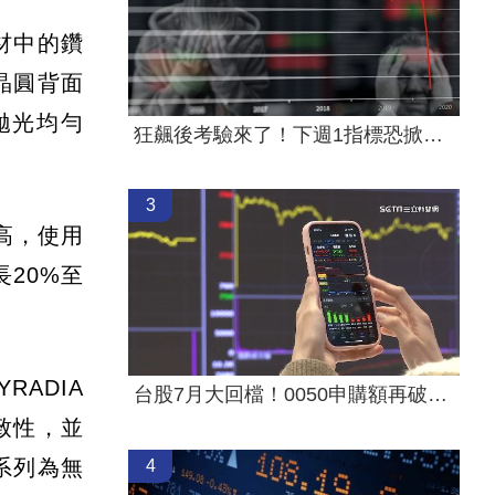
耗材中的鑽
晶圓背面
拋光均勻
狂飆後考驗來了！下週1指標恐掀美股暴動
。
3
更高，使用
20%至
ADIA
台股7月大回檔！0050申購額再破紀錄
致性，並
系列為無
4