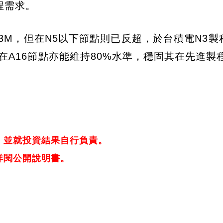
程需求。
3M，但在N5以下節點則已反超，於台積電N3製
期在A16節點亦能維持80%水準，穩固其在先進製
，並就投資結果自行負責。
詳閱公開說明書。