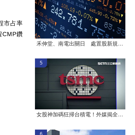
程市占率
程CMP鑽
禾伸堂、南電出關日 處置股新規風險曝
5
女股神加碼狂掃台積電！外媒揭全因這巨頭
6