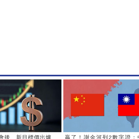
會後 新目標價出爐
贏了！謝金河列2數字證：