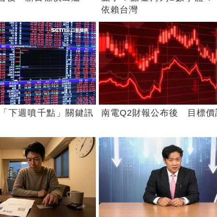
依賴台灣
「下週噴千點」關鍵訊
南電Q2財報公布後 目標價