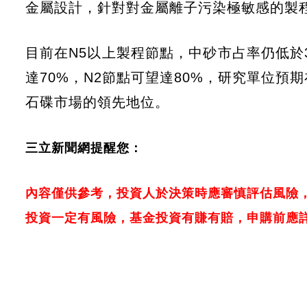
金屬設計，針對對金屬離子污染極敏感的製
目前在N5以上製程節點，中砂市占率仍低於
達70%，N2節點可望達80%，研究單位預
石碟市場的領先地位。
三立新聞網提醒您：
內容僅供參考，投資人於決策時應審慎評估風險
投資一定有風險，基金投資有賺有賠，申購前應