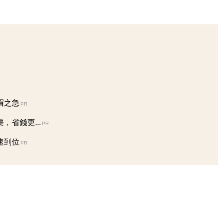
眉之急
PR
省錢更...
PR
速到位
PR