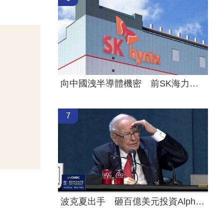
向中國洩半導體機密 前SK海力士員工慘了
7
波克夏出手 砸百億美元投資Alphabet