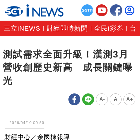
三立iNEWS
財經即時新聞
全民i彩券
台
|
|
|
測試需求全面升級！漢測3月
營收創歷史新高 成長關鍵曝
光
A-
A
A+
2026/04/10 00:50
財經中心／余國棟報導