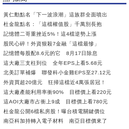
黃仁勳點名「下一波浪潮」這族群全面噴出
杜金龍點名：「這檔權值股」千萬別長抱
記憶體二哥重挫近5%！這4檔逆勢上漲
股民心碎！外資狠殺7金融「這檔最慘」
記憶體每股配8.6元的它 8月17日除息
這大廠三支柱到位 全年EPS上看5.68元
北美訂單補爆 聯發科小金雞EPS至27.12元
外資買超20億元 狂掃這檔近4萬張居冠！
這大廠產能利用率衝90% 目標價上看220元
這AOI大廠市占衝上9成 目標價上看780元
杜金龍公開6檔私房股！曝台積電關鍵價位
南亞科加持轉入電子材料 南亞目標價來了