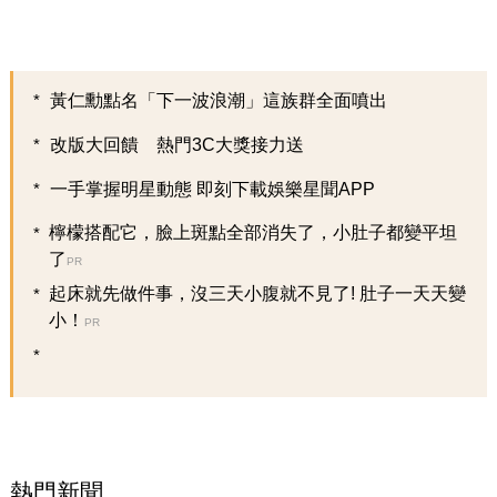
黃仁勳點名「下一波浪潮」這族群全面噴出
改版大回饋 熱門3C大獎接力送
一手掌握明星動態 即刻下載娛樂星聞APP
檸檬搭配它，臉上斑點全部消失了，小肚子都變平坦
了
PR
起床就先做件事，沒三天小腹就不見了! 肚子一天天變
小！
PR
熱門新聞