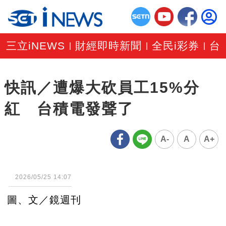
三立iNEWS
財經即時新聞
全民i彩券
台
|
|
|
快訊／遭爆大砍員工15%分
紅 台積電發聲了
A-
A
A+
2026/05/25 14:07
圖、文／鏡週刊