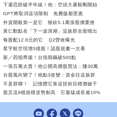
下週恐跌破半年線！他：空頭大屠殺剛開始
GPT將取消這項限制 免費版都受惠
外資開殺第一是它 狠砍5.1萬張股價重挫
黃仁勳點名「下一波浪潮」這族群全面噴出
每股配12.8元的它 Ｑ2營收曝光
星宇航空現增3億股！認股規畫一次看
新／四指齊揚！台指期飆破500點
一張百萬太貴！他公開高價股買法：賺30萬
台股風向變了！他點3改變：資金往這族群
不是群聯！ 記憶體它靠這技術目標價破千
股災這8檔規模逆勢創高 它最猛成長逾10%