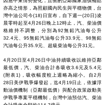
因應中東情勢變化，且衡酌亞鄰國家油價補貼
亦高之情形，為照顧國內民生與平穩物價，台
灣中油公司今(18)日宣布，自下週一(20日)凌
晨零時起至4月26日晚上12時止，汽、柴油價
格維持不調整，分別為92無鉛汽油每公升
32.4元、95無鉛汽油每公升33.9元、98無鉛
汽油每公升35.9元、超級柴油每公升31元。
4月20日至4月26日中油持續吸收以維持亞鄰
最低價，汽、柴油合計各吸收3.6元及5.4元
(附表1)，吸收幅度較上週略為縮小。自2月
28日美伊戰爭爆發起，迄4月19日止，依據浮
動油價機制（亞鄰最低價）與配合政策啟動美
伊戰爭專案平穩機制，台灣中油預估汽、柴油