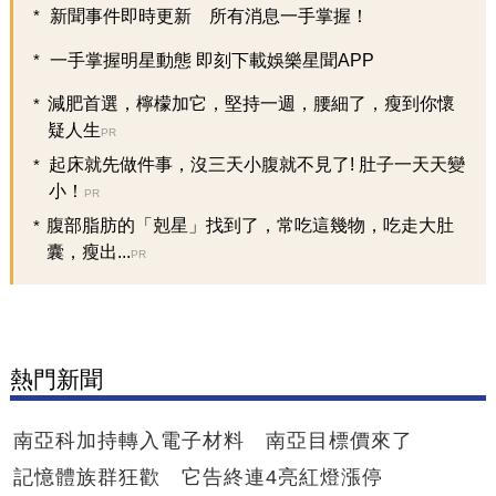
新聞事件即時更新 所有消息一手掌握！
一手掌握明星動態 即刻下載娛樂星聞APP
減肥首選，檸檬加它，堅持一週，腰細了，瘦到你懷
疑人生
PR
起床就先做件事，沒三天小腹就不見了! 肚子一天天變
小！
PR
腹部脂肪的「剋星」找到了，常吃這幾物，吃走大肚
囊，瘦出...
PR
熱門新聞
南亞科加持轉入電子材料 南亞目標價來了
記憶體族群狂歡 它告終連4亮紅燈漲停