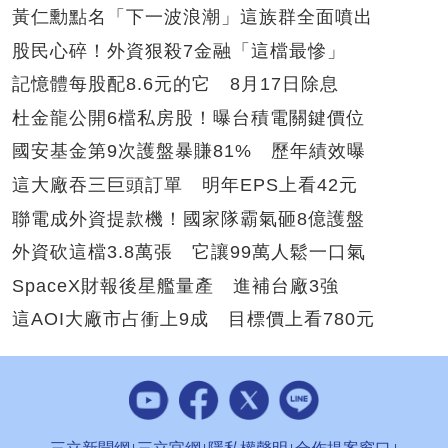
黃仁勳點名「下一波浪潮」這族群全面噴出
股民心碎！外資狠殺7金融「這檔最慘」
記憶體每股配8.6元的它 8月17日除息
杜金龍公開6檔私房股！曝台積電關鍵價位
國安基金第9次護盤暴賺81% 歷年績效曝
這大廠吞三巨頭訂單 明年EPS上看42元
聯電成外資提款機！國家隊霸氣砸8億護盤
外資砍這檔3.8萬張 它讓99萬人鬆一口氣
SpaceX財報後星艦量產 進補台廠3強
這AOI大廠市占衝上9成 目標價上看780元