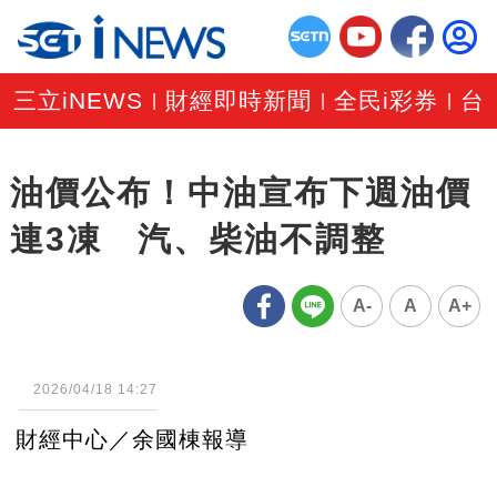
三立iNEWS
財經即時新聞
全民i彩券
台
|
|
|
油價公布！中油宣布下週油價
連3凍 汽、柴油不調整
A-
A
A+
2026/04/18 14:27
財經中心／余國棟報導