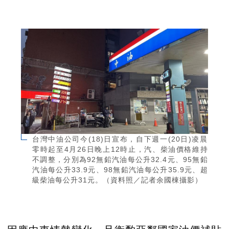
台灣中油公司今(18)日宣布，自下週一(20日)凌晨
零時起至4月26日晚上12時止，汽、柴油價格維持
不調整，分別為92無鉛汽油每公升32.4元、95無鉛
汽油每公升33.9元、98無鉛汽油每公升35.9元、超
級柴油每公升31元。（資料照／記者余國棟攝影）