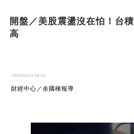
開盤／美股震盪沒在怕！台積
高
2026/04/21 09:10
財經中心／余國棟報導