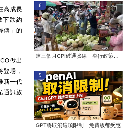
8
在高成長
數下跌約
輕傳」的
連三個月CPI破通膨線 央行政策走勢曝
CO做出
將登場，
9
將推新一代
光通訊族
GPT將取消這項限制 免費版都受惠