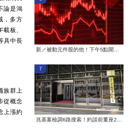
不論是鴻
領域，多方
BF載板、
等具中長
新／被動元件股的他！下午5點開重訊
7
備族群上
步從概念
概念上漲約
兆基案檢調6路搜索！約談前董座2高層到案