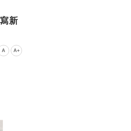
點寫新
A
A+