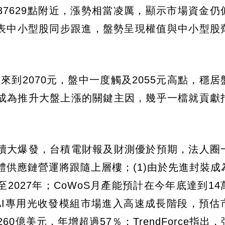
7629點附近，漲勢相當凌厲，顯示市場資金仍
代表中小型股同步跟進，盤勢呈現權值與中小型股
價來到2070元，盤中一度觸及2055元高點，穩
成為推升大盤上漲的關鍵主因，幾乎一檔就貢獻
持續大爆發，台積電財報及財測優於預期，法人圈
體供應鏈營運將跟隨上層樓；(1)由於先進封裝成
027年；CoWoS月產能預計在今年底達到14
全球AI專用光收發模組市場進入高速成長階段，預估
260億美元，年增超過57％；TrendForce指出