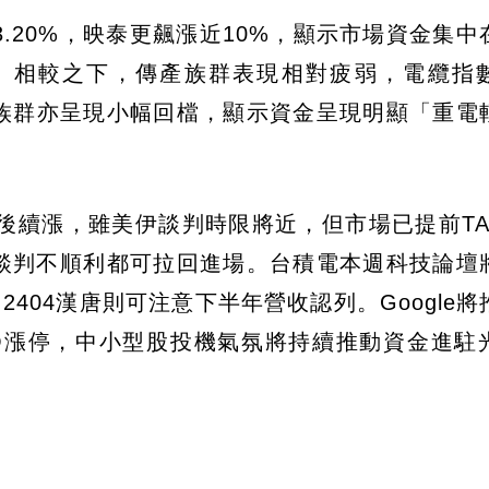
3.20%，映泰更飆漲近10%，顯示市場資金集中
。相較之下，傳產族群表現相對疲弱，電纜指
資服族群亦呈現小幅回檔，顯示資金呈現明顯「重電
後續漲，雖美伊談判時限將近，但市場已提前TA
使談判不順利都可拉回進場。台積電本週科技論壇
，2404漢唐則可注意下半年營收認列。Google
PO漲停，中小型股投機氣氛將持續推動資金進駐