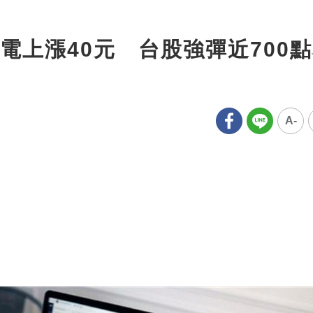
電上漲40元 台股強彈近700
A-