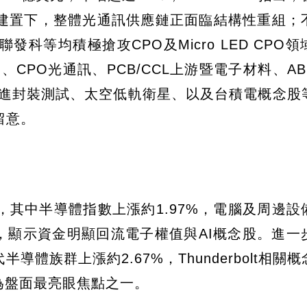
速建置下，整體光通訊供應鏈正面臨結構性重組；
科等均積極搶攻CPO及Micro LED CPO
、CPO光通訊、PCB/CCL上游暨電子材料、A
先進封裝測試、太空低軌衛星、以及台積電概念股
留意。
其中半導體指數上漲約1.97%，電腦及周邊設
2%，顯示資金明顯回流電子權值與AI概念股。進一
導體族群上漲約2.67%，Thunderbolt相關
成為盤面最亮眼焦點之一。