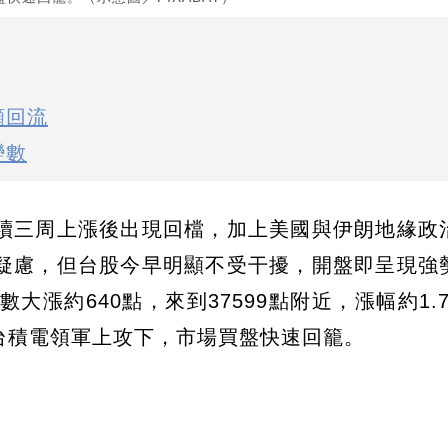
顯回流
變數
續三周上漲後出現回檔，加上美國與伊朗地緣政
疑慮，但台股今早明顯不受干擾，開盤即呈現強
大漲約640點，來到37599點附近，漲幅約1.
在台積電領軍上攻下，市場買盤快速回籠。