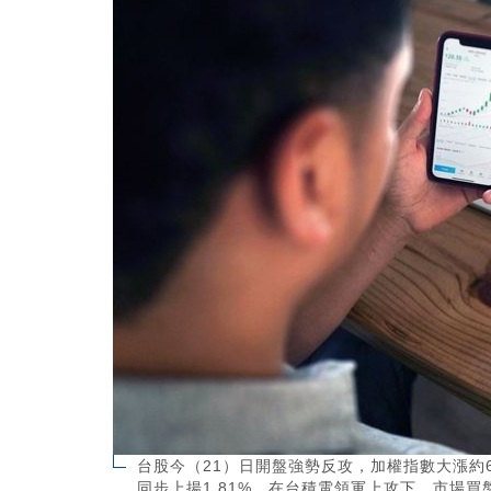
台股今（21）日開盤強勢反攻，加權指數大漲約6
同步上揚1.81%，在台積電領軍上攻下，市場買盤