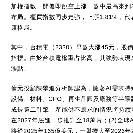
加權指數一開盤即跳空上漲，盤中最高來到3
布局。櫃買指數同步走強，上漲1.81%，
康格局。
其中，台積電（2330）早盤大漲45元，股
指標。由於台積電權重占比高，其強勢表現
漲點。
倫元投顧陳學進分析師認為，隨著AI需求
設備、材料、CPO、再生晶圓及廠務等半導
成長第二引擎，產能供不應求的情況將持續至2
在2027年底進一步推升至18萬片；(2)
將從2025年165億美元，一舉擴大至2026年