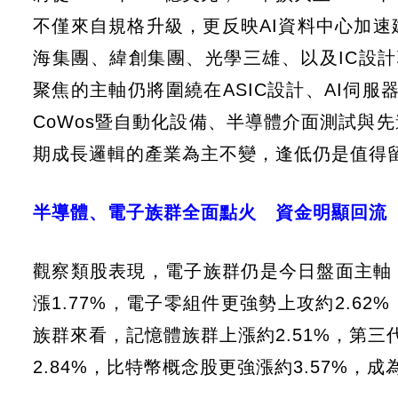
不僅來自規格升級，更反映AI資料中心加
海集團、緯創集團、光學三雄、以及IC設計聯發
聚焦的主軸仍將圍繞在ASIC設計、AI伺服器
CoWos暨自動化設備、半導體介面測試與
期成長邏輯的產業為主不變，逢低仍是值得
半導體、電子族群全面點火 資金明顯回流
觀察類股表現，電子族群仍是今日盤面主軸，
漲1.77%，電子零組件更強勢上攻約2.6
族群來看，記憶體族群上漲約2.51%，第三代半
2.84%，比特幣概念股更強漲約3.57%，