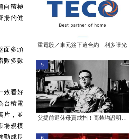
偏向積極
齊揚的健
重電股／東元簽下這合約 利多曝光
居盤面多頭
指數多數
5
一致看好
為台積電
萬片，並
父提前退休母賣戒指！高希均證明這1件事
市場規模
，強勁成長
6