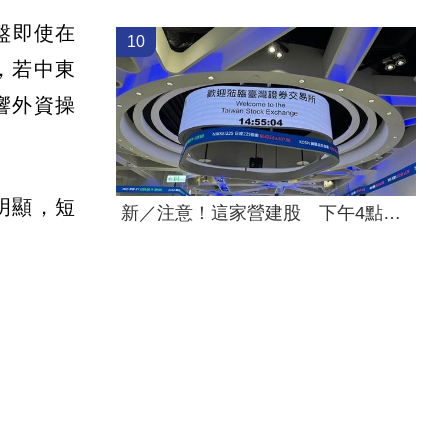
盤即使在
10
，若中東
響外資操
明顯，短
新／注意！這家營建股 下午4點開重訊