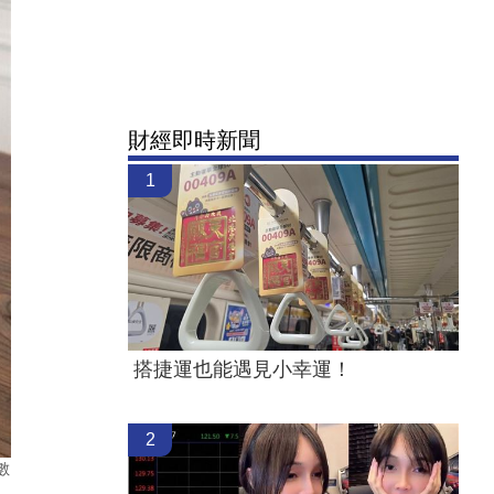
財經即時新聞
1
搭捷運也能遇見小幸運！
2
數