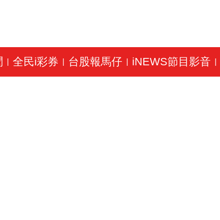
聞
全民i彩券
台股報馬仔
iNEWS節目影音
|
|
|