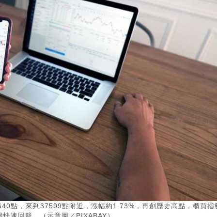
40點，來到37599點附近，漲幅約1.73%，再創歷史高點，櫃買指
快速回籠。（示意圖／PIXABAY）