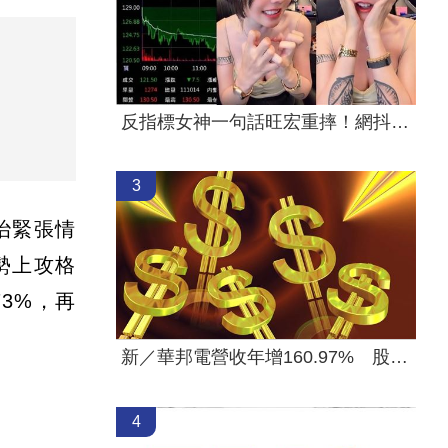
反指標女神一句話旺宏重摔！網抖：求放過
3
治緊張情
勢上攻格
73%，再
新／華邦電營收年增160.97% 股價評析
4