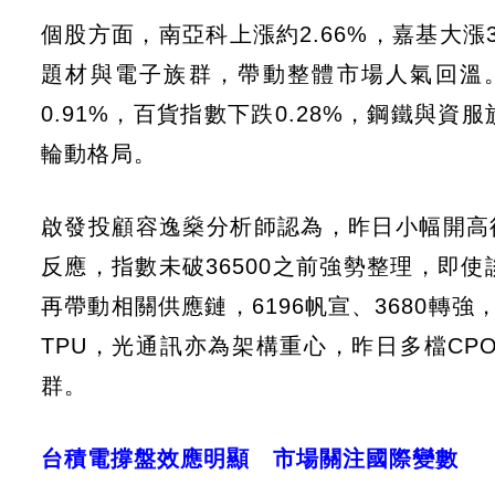
個股方面，南亞科上漲約2.66%，嘉基大漲
題材與電子族群，帶動整體市場人氣回溫
0.91%，百貨指數下跌0.28%，鋼鐵與
輪動格局。
啟發投顧容逸燊分析師認為，昨日小幅開高
反應，指數未破36500之前強勢整理，即
再帶動相關供應鏈，6196帆宣、3680轉強
TPU，光通訊亦為架構重心，昨日多檔C
群。
台積電撐盤效應明顯 市場關注國際變數