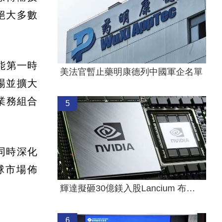
絕大多數
能第一時
美法官暫止藥明康德列中國軍企名單
場並擴大
業務組合
5
同時深化
球市場佈
輝達擬砸30億鎂入股Lancium 布局電力設施
6