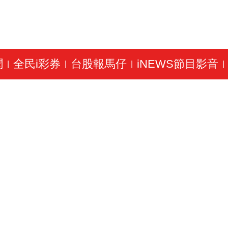
聞
全民i彩券
台股報馬仔
iNEWS節目影音
|
|
|