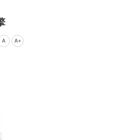
擎
A
A+