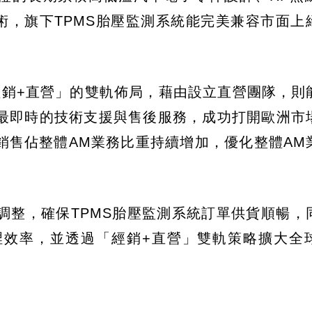
術，旗下TPMS胎壓監測系統能完美兼容市面上
經銷+直營」的雙軌佈局，藉由設立直營團隊，則
最即時的技術支援與售後服務，成功打開歐洲市
銷售佔整體AM業務比重持續增加，優化整體AM
調整，確保TPMS胎壓監測系統訂單供貨順暢，
裡效率，並透過「經銷+直營」雙軌策略擴大全