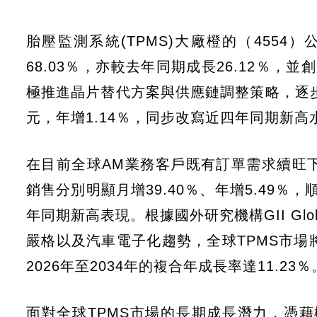
胎壓監測系統(TPMS)大廠橙的（4554）
68.03％，亦較去年同期成長26.12％
極推進晶片替代方案與供應鏈調整策略，逐步緩
元，年增1.14％，同步改寫近四年同期新高
在目前全球AM業務客戶既有訂單需求續旺
銷售分別明顯月增39.40％、年增5.49
年同期新高表現。根據國外研究機構GII Glob
嚴格以及汽車電子化趨勢，全球TPMS市場將從2
2026年至2034年的複合年成長率達11.23％
面對全球TPMS市場的長期成長潛力，憑