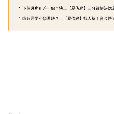
下個月房租差一點？快上【易借網】三分鐘解決燃
臨時需要小額週轉？上【易借網】找人幫！資金快