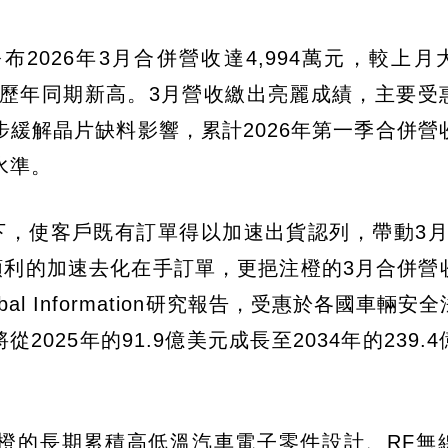
公布2026年3月合併營收達4,994萬元，較上
，並創歷年同期新高。3月營收繳出亮麗成績，主要受
解晶片缺料影響，累計2026年第一季合併營收1
水準。
下，使客戶既有訂單得以加速出貨認列，帶動3月
％，順利的加速去化在手訂單，更挹注橙的3月合併營
al Information研究報告，受惠於各國車輛安
025年的91.9億美元成長至2034年的239.
。
藉橙的長期累積高低溫汽車電子零件設計、RF無