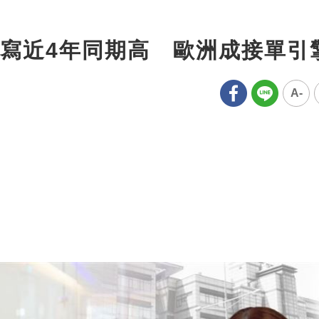
寫近4年同期高 歐洲成接單引
A-