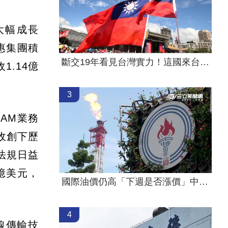
月大幅成長
惠集團積
斷交19年看見台灣實力！這國來台尋找商機
.14億
3
AM業務
收創下歷
全法規日益
4億美元，
國際油價仍高「下週是否漲價」中油公布了
4
線傳輸技