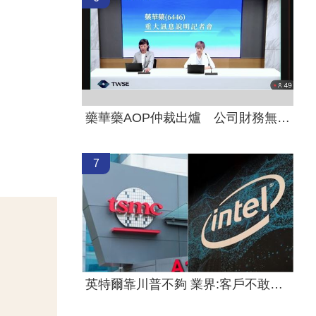
藥華藥AOP仲裁出爐 公司財務無重大影響
7
英特爾靠川普不夠 業界:客戶不敢惹台積電