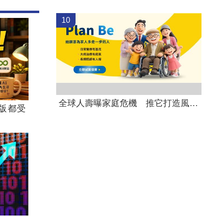
10
全球人壽曝家庭危機 推它打造風險防護網
版都受