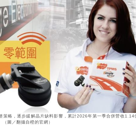
策略，逐步緩解晶片缺料影響，累計2026年第一季合併營收1.14
準。（圖／翻攝自橙的官網）