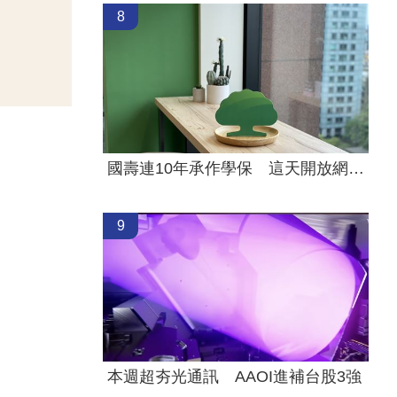
8
國壽連10年承作學保 這天開放網路投保
9
本週超夯光通訊 AAOI進補台股3強