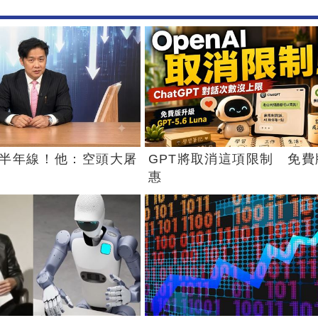
半年線！他：空頭大屠
GPT將取消這項限制 免費
惠