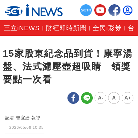
三立iNEWS
財經即時新聞
全民i彩券
台
|
|
|
15家股東紀念品到貨！康寧湯
盤、法式濾壓壺超吸睛 領獎
要點一次看
A-
A
A+
記者 曾宜婕 報導
2026/05/08 10:35