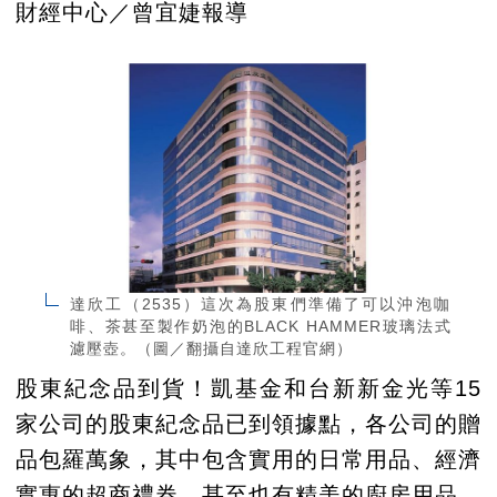
財經中心／曾宜婕報導
達欣工（2535）這次為股東們準備了可以沖泡咖
啡、茶甚至製作奶泡的BLACK HAMMER玻璃法式
濾壓壺。（圖／翻攝自達欣工程官網）
股東紀念品到貨！凱基金和台新新金光等15
家公司的股東紀念品已到領據點，各公司的贈
品包羅萬象，其中包含實用的日常用品、經濟
實惠的超商禮券，甚至也有精美的廚房用品。