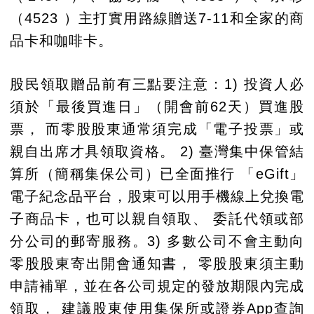
（4523 ）主打實用路線贈送7-11和全家的商
品卡和咖啡卡。
股民領取贈品前有三點要注意：1) 投資人必
須於「最後買進日」（開會前62天）買進股
票， 而零股股東通常須完成「電子投票」或
親自出席才具領取資格。 2) 臺灣集中保管結
算所（簡稱集保公司）已全面推行 「eGift」
電子紀念品平台，股東可以用手機線上兌換電
子商品卡，也可以親自領取、 委託代領或部
分公司的郵寄服務。3) 多數公司不會主動向
零股股東寄出開會通知書， 零股股東須主動
申請補單，並在各公司規定的發放期限內完成
領取， 建議股東使用集保所或證券App查詢