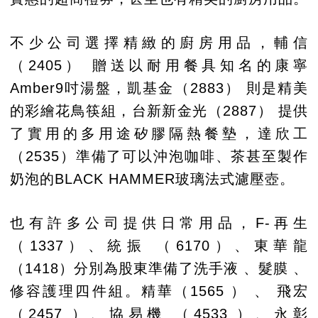
不少公司選擇精緻的廚房用品，輔信
（2405） 贈送以耐用餐具知名的康寧
Amber9吋湯盤，凱基金（2883） 則是精美
的彩繪花鳥筷組，台新新金光（2887） 提供
了實用的多用途矽膠隔熱餐墊，達欣工
（2535）準備了可以沖泡咖啡、茶甚至製作
奶泡的BLACK HAMMER玻璃法式濾壓壺。
也有許多公司提供日常用品，F-再生
（1337）、統振 （6170）、東華龍
（1418）分別為股東準備了洗手液 、髮膜 、
修容護理四件組。精華（1565 ） 、 飛宏
（2457 ）、協易機 （4533 ）、永彰