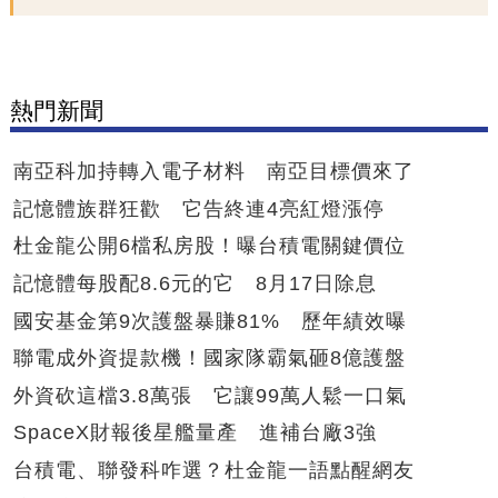
熱門新聞
南亞科加持轉入電子材料 南亞目標價來了
記憶體族群狂歡 它告終連4亮紅燈漲停
杜金龍公開6檔私房股！曝台積電關鍵價位
記憶體每股配8.6元的它 8月17日除息
國安基金第9次護盤暴賺81% 歷年績效曝
聯電成外資提款機！國家隊霸氣砸8億護盤
外資砍這檔3.8萬張 它讓99萬人鬆一口氣
SpaceX財報後星艦量產 進補台廠3強
台積電、聯發科咋選？杜金龍一語點醒網友