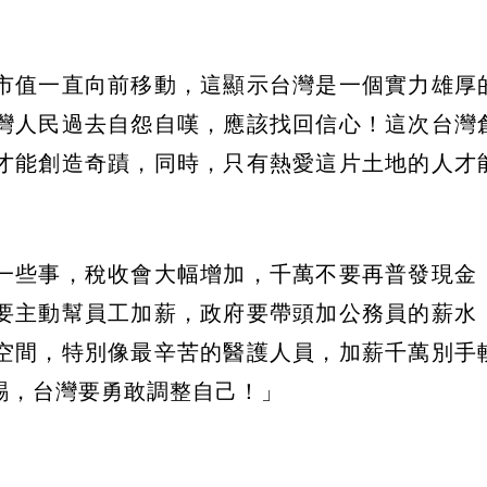
市值一直向前移動，這顯示台灣是一個實力雄厚
灣人民過去自怨自嘆，應該找回信心！這次台灣
才能創造奇蹟，同時，只有熱愛這片土地的人才
一些事，稅收會大幅增加，千萬不要再普發現金
要主動幫員工加薪，政府要帶頭加公務員的薪水
空間，特別像最辛苦的醫護人員，加薪千萬別手
賜，台灣要勇敢調整自己！」