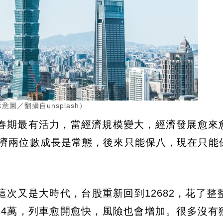
圖／翻攝自unsplash）
春期最有活力，當經濟規模變大，經濟發展愈來
經濟兩位數成長是常態，後來只能保八，現在只能
次又是大時代，台股重新回到12682，花了整整
見到4萬，列車愈開愈快，風險也會增加。很多沒有