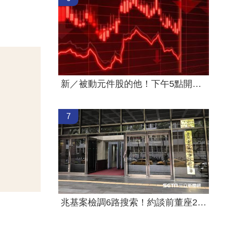
新／被動元件股的他！下午5點開重訊
7
兆基案檢調6路搜索！約談前董座2高層到案