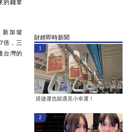
來的錢拿
、新加坡
財經即時新聞
.7倍，三
1
只達台灣的
搭捷運也能遇見小幸運！
2