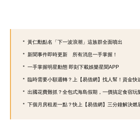
黃仁勳點名「下一波浪潮」這族群全面噴出
新聞事件即時更新 所有消息一手掌握！
一手掌握明星動態 即刻下載娛樂星聞APP
臨時需要小額週轉？上【易借網】找人幫！資金快
出國花費難抓？全包式海島假期，一價搞定食宿玩樂，
下個月房租差一點？快上【易借網】三分鐘解決燃