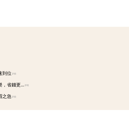
速到位
PR
省錢更...
PR
眉之急
PR