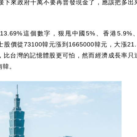
接下來政府千萬不要再普發現金了，應該把多出
.69%這個數字，狠甩中國5%、香港5.9%
股價從73100韓元漲到1665000韓元，大漲21
455%，比台灣的記憶體股更可怕，然而經濟成長率
南韓。