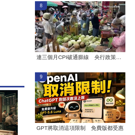
8
連三個月CPI破通膨線 央行政策走勢曝
9
GPT將取消這項限制 免費版都受惠