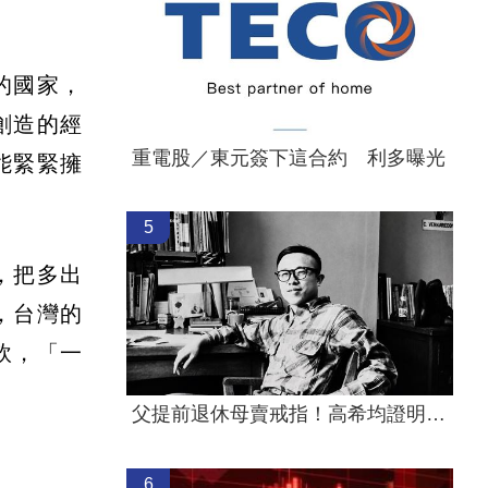
的國家，
創造的經
重電股／東元簽下這合約 利多曝光
能緊緊擁
5
，把多出
，台灣的
軟，「一
父提前退休母賣戒指！高希均證明這1件事
6