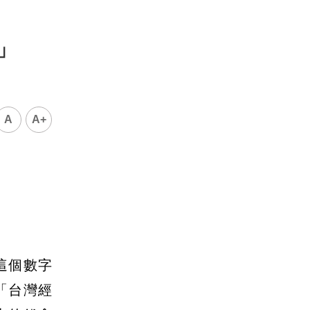
數」
A
A+
這個數字
「台灣經