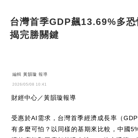
台灣首季GDP飆13.69
揭完勝關鍵
編輯
黃韻璇
報導
2026/05/08 10:41
財經中心／黃韻璇報導
受惠於AI需求，台灣首季經濟成長率（GDP
有多麼可怕？以同樣的基期來比較，中國5%、