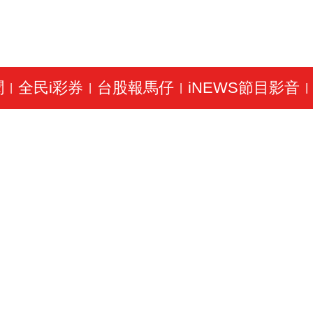
聞
全民i彩券
台股報馬仔
iNEWS節目影音
|
|
|