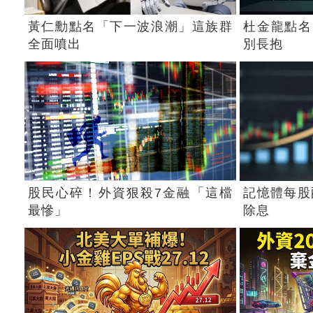
黃仁勳點名「下一波浪潮」這族群
杜金龍點名
全面噴出
別長抱
股民心碎！外資狠殺7金融「這檔
記憶體每股配
最慘」
除息