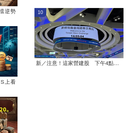
檔逆勢
10
新／注意！這家營建股 下午4點開重訊
S上看