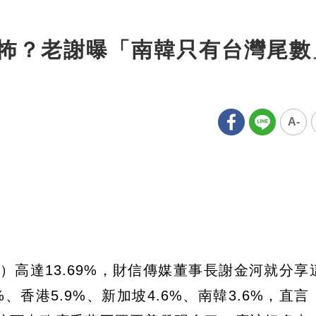
%多恐怖？老謝曝「南韓只有台灣尾
A-
）高達13.69%，財信傳媒董事長謝金河就分享
香港5.9%、新加坡4.6%、南韓3.6%，直言