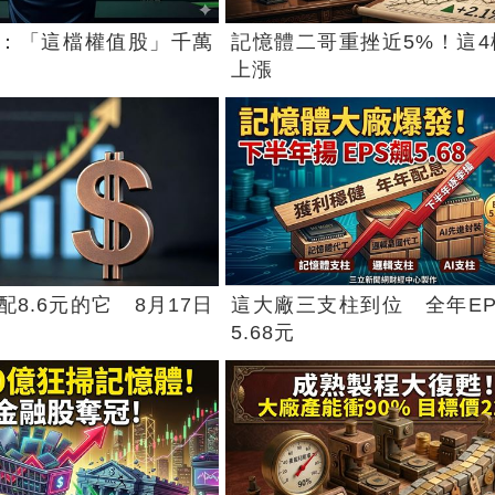
：「這檔權值股」千萬
記憶體二哥重挫近5%！這4
上漲
8.6元的它 8月17日
這大廠三支柱到位 全年EP
5.68元