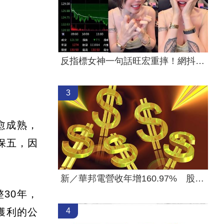
反指標女神一句話旺宏重摔！網抖：求放過
3
愈成熟，
保五，因
新／華邦電營收年增160.97% 股價評析
30年，
4
獲利的公