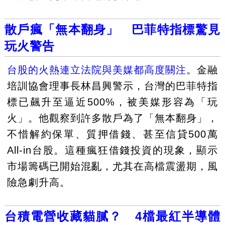
散戶瘋「無本翻身」 巴菲特指標驚見
玩火警告
台股的火熱連立法院與美媒都高度關注
。金融
培訓協會理事長林昌興警示，台灣的巴菲特指
標已飆升至逼近500%，被美媒形容為「玩
火」。他觀察到許多散戶為了「無本翻身」，
不惜解約保單、質押借錢、甚至信貸500萬
All-in台股。這種瘋狂借錢投資的現象，顯示
市場籌碼已開始混亂，尤其在高檔震盪期，風
險急劇升高。
台積電營收藏貓膩？ 4檔最紅半導體