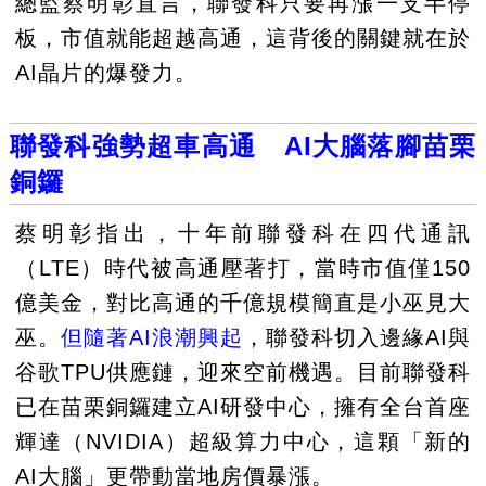
總監蔡明彰直言，聯發科只要再漲一支半停
板，市值就能超越高通，這背後的關鍵就在於
AI晶片的爆發力。
聯發科強勢超車高通 AI大腦落腳苗栗
銅鑼
蔡明彰指出，十年前聯發科在四代通訊
（LTE）時代被高通壓著打，當時市值僅150
億美金，對比高通的千億規模簡直是小巫見大
巫。
但隨著AI浪潮興起
，聯發科切入邊緣AI與
谷歌TPU供應鏈，迎來空前機遇。目前聯發科
已在苗栗銅鑼建立AI研發中心，擁有全台首座
輝達（NVIDIA）超級算力中心，這顆「新的
AI大腦」更帶動當地房價暴漲。