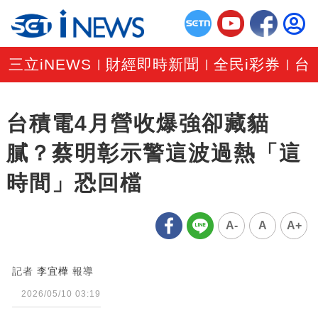
三立iNEWS
財經即時新聞
全民i彩券
台
|
|
|
台積電4月營收爆強卻藏貓
膩？蔡明彰示警這波過熱「這
時間」恐回檔
A-
A
A+
記者
李宜樺
報導
2026/05/10 03:19