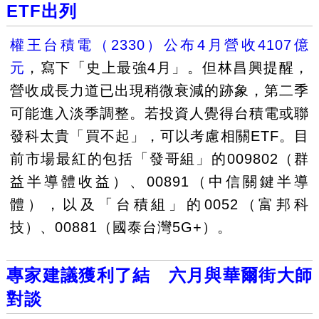
ETF出列
權王台積電（2330）公布4月營收4107億
元
，寫下「史上最強4月」。但林昌興提醒，
營收成長力道已出現稍微衰減的跡象，第二季
可能進入淡季調整。若投資人覺得台積電或聯
發科太貴「買不起」，可以考慮相關ETF。目
前市場最紅的包括「發哥組」的009802（群
益半導體收益）、00891（中信關鍵半導
體），以及「台積組」的0052（富邦科
技）、00881（國泰台灣5G+）。
專家建議獲利了結 六月與華爾街大師
對談