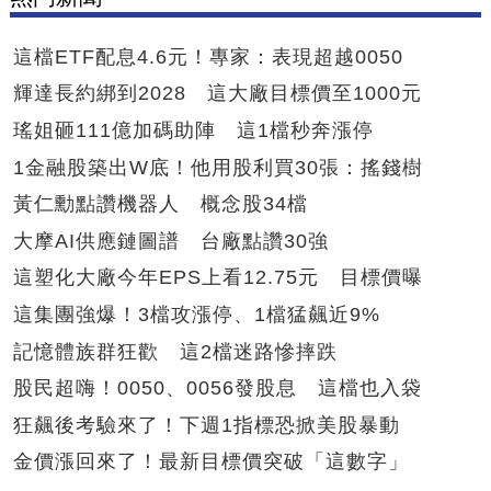
這檔ETF配息4.6元！專家：表現超越0050
輝達長約綁到2028 這大廠目標價至1000元
瑤姐砸111億加碼助陣 這1檔秒奔漲停
1金融股築出W底！他用股利買30張：搖錢樹
黃仁勳點讚機器人 概念股34檔
大摩AI供應鏈圖譜 台廠點讚30強
這塑化大廠今年EPS上看12.75元 目標價曝
這集團強爆！3檔攻漲停、1檔猛飆近9%
記憶體族群狂歡 這2檔迷路慘摔跌
股民超嗨！0050、0056發股息 這檔也入袋
狂飆後考驗來了！下週1指標恐掀美股暴動
金價漲回來了！最新目標價突破「這數字」