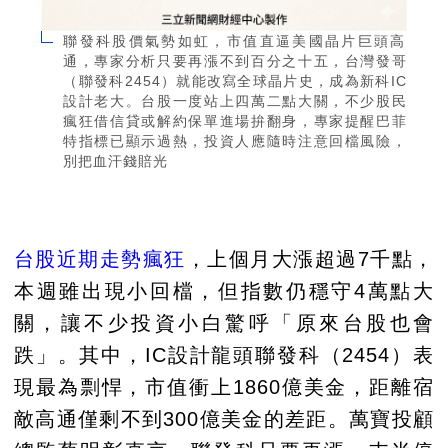
聯發科股價氣勢如虹，市值直逼美國晶片巨頭高
通，專家分析只要再漲不到百分之十五，台灣發哥
（聯發科2454）就能改寫全球晶片史，成為新科IC
設計老大。台股一度站上四萬二點大關，不少股民
瘋狂借信貸或解約保單進場拚翻身，專家提醒巴菲
特指標已顯示過熱，投資人應隨時注意回檔風險，
別把血汗錢賠光
台股近期走勢瘋狂
，上個月大漲超過7千點，
本週雖出現小回檔，但指數仍穩守4萬點大
關，讓不少投資小白驚呼「原來台股也會
跌」。其中，IC設計龍頭聯發科（2454）表
現最為剽悍，市值衝上1860億美金，距離宿
敵高通僅剩不到300億美金的差距。萬寶投顧