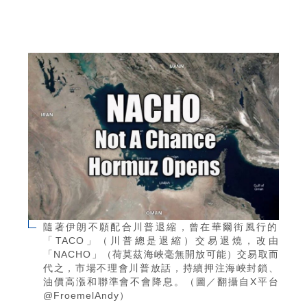
隨著伊朗不願配合川普退縮，曾在華爾街風行的
「TACO」（川普總是退縮）交易退燒，改由
「NACHO」（荷莫茲海峽毫無開放可能）交易取而
代之，市場不理會川普放話，持續押注海峽封鎖、
油價高漲和聯準會不會降息。（圖／翻攝自X平台
@FroemelAndy）