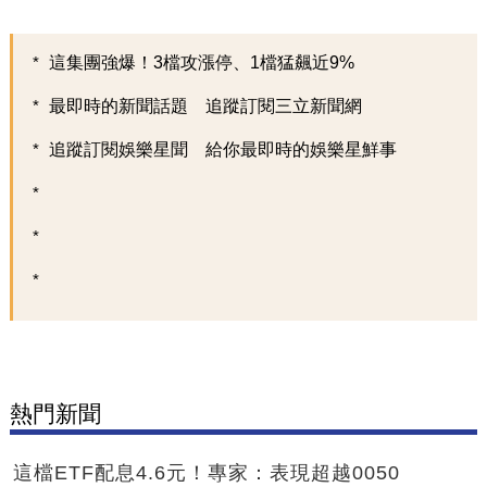
這集團強爆！3檔攻漲停、1檔猛飆近9%
最即時的新聞話題 追蹤訂閱三立新聞網
追蹤訂閱娛樂星聞 給你最即時的娛樂星鮮事
熱門新聞
這檔ETF配息4.6元！專家：表現超越0050