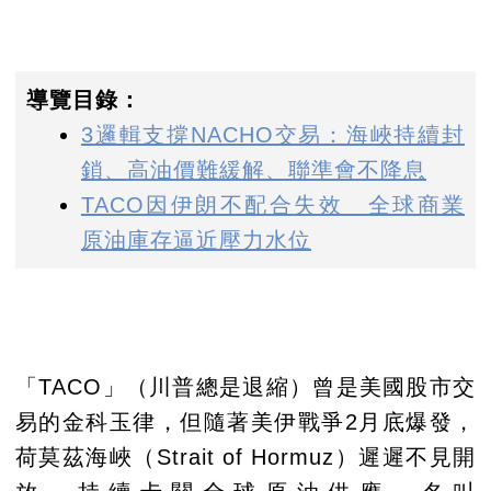
導覽目錄：
3邏輯支撐NACHO交易：海峽持續封
鎖、高油價難緩解、聯準會不降息
TACO因伊朗不配合失效 全球商業
原油庫存逼近壓力水位
「TACO」（川普總是退縮）曾是美國股市交
易的金科玉律，但隨著美伊戰爭2月底爆發，
荷莫茲海峽（Strait of Hormuz）遲遲不見開