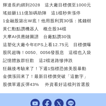
輝達長約綁到2028 這大廠目標價至1000元
瑤姐砸111億加碼助陣 這1檔秒奔漲停
1金融股築出W底！他用股利買30張：搖錢樹
黃仁勳點讚機器人 概念股34檔
大摩AI供應鏈圖譜 台廠點讚30強
這塑化大廠今年EPS上看12.75元 目標價曝
股民超嗨！0050、0056發股息 這檔也入袋
記憶體族群狂歡 這2檔迷路慘摔跌
狂飆後考驗來了！下週1指標恐掀美股暴動
金價漲回來了！最新目標價突破「這數字」
股價單週反彈43% 外資看好這檔列首選股