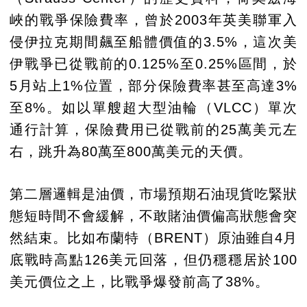
峽的戰爭保險費率，曾於2003年英美聯軍入
侵伊拉克期間飆至船體價值的3.5%，這次美
伊戰爭已從戰前的0.125%至0.25%區間，於
5月站上1%位置，部分保險費率甚至高達3%
至8%。如以單艘超大型油輪（VLCC）單次
通行計算，保險費用已從戰前的25萬美元左
右，跳升為80萬至800萬美元的天價。
第二層邏輯是油價，市場預期石油現貨吃緊狀
態短時間不會緩解，不敢賭油價偏高狀態會突
然結束。比如布蘭特（BRENT）原油雖自4月
底戰時高點126美元回落，但仍穩穩居於100
美元價位之上，比戰爭爆發前高了38%。