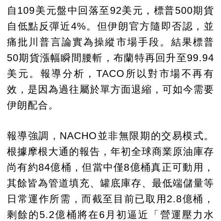
自109美元盤中回落至92美元，標普500期貨
自低點反彈近4%。但伊朗官方隨即否認，並
痛批川普言論實為操縱市場手段。結果標普
50期貨漲幅瞬間腰斬，布蘭特再回升至99.94
美元。報導分析，TACO所以對市場不再有
效，是因為過往屬於單方面退縮，可如今需要
伊朗配合。
報導強調，NACHO並非無限期的交易模式。
根據摩根大通的報告，年初全球商業原油庫存
尚有約84億桶，但當中僅8億桶真正可動用，
其餘皆為管道填充、罐底庫存、最低端儲量等
日常運作所需，而截至目前已取用2.8億桶，
剩餘的5.2億桶將在6月初逼近「營運壓力水