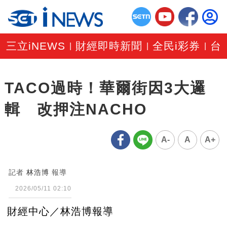
三立iNEWS
財經即時新聞
全民i彩券
台
|
|
|
TACO過時！華爾街因3大邏
輯 改押注NACHO
A-
A
A+
記者
林浩博
報導
2026/05/11 02:10
財經中心／林浩博報導