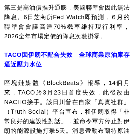
第三是高油價推升通膨，美國聯準會因此無法
降息。6日芝商所Fed Watch即預測，６月的
聯準會會議高達70%機率維持現行利率，
2026全年市場定價的降息次數掛零。
TACO因伊朗不配合失效 全球商業原油庫存
逼近壓力水位
區塊鏈媒體《BlockBeats》報導，14個月
來，TACO於3月23日首度失效，此後改由
NACHO接手。該日川普在自家「真實社群」
（Truth Social）平台宣布，和伊朗取得「非
常良好的建設性對話」，並命令軍方停止對伊
朗的能源設施打擊5天。消息帶動布蘭特原油