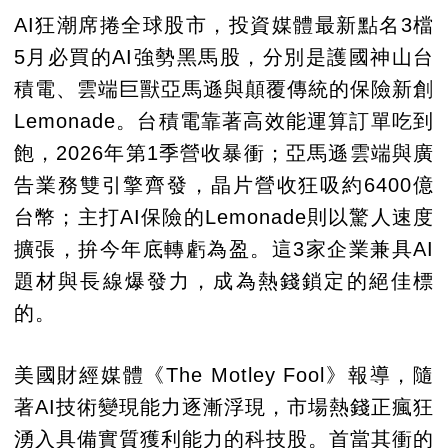
AI狂潮席捲全球股市，投資媒體最新點名3檔
5月必買的AI強勢黑馬股，分別是護國神山台
積電、雲端巨獸亞馬遜與顛覆傳統的保險新創
Lemonade。台積電靠著高效能運算訂單吃到
飽，2026年第1季營收暴衝；亞馬遜雲端與廣
告業務雙引擎齊發，晶片營收狂吸約6400億
台幣；主打AI保險的Lemonade則以驚人速度
擴張，拚今年底轉虧為盈。這3家企業兼具AI
題材與長線爆發力，成為熱錢鎖定的絕佳標
的。
美國財經媒體《The Motley Fool》報導，隨
著AI技術變現能力逐漸浮現，市場熱錢正瘋狂
湧入具備實質獲利能力的科技股。首當其衝的