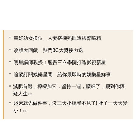
幸好幼女換位 人妻搭機熟睡遭揉臀噴精
改版大回饋 熱門3C大獎接力送
明星講師親授！醒吾三立學院打造影視新星
追蹤訂閱娛樂星聞 給你最即時的娛樂星鮮事
減肥首選，檸檬加它，堅持一週，腰細了，瘦到你懷
疑人生
PR
起床就先做件事，沒三天小腹就不見了! 肚子一天天變
小！
PR