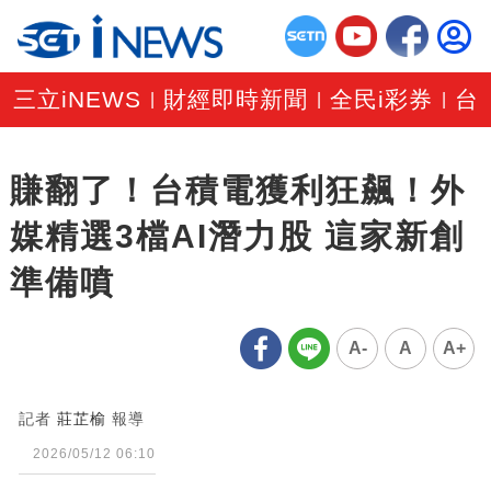
三立iNEWS
財經即時新聞
全民i彩券
台
|
|
|
賺翻了！台積電獲利狂飆！外
媒精選3檔AI潛力股 這家新創
準備噴
A-
A
A+
記者
莊芷榆
報導
2026/05/12 06:10