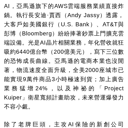
AI，亞馬遜旗下的AWS雲端服務業績直接炸
鍋。執行長安迪·賈西（Andy Jassy）透露，
大客戶如美國銀行（U.S. Bank）、AT&T與
彭博（Bloomberg）紛紛捧著鈔票上門擴充雲
端設備。光是AI晶片相關業務，年化營收就狂
吸約6440億台幣（200億美元），寫下三位數
的恐怖成長曲線。亞馬遜的電商本業也沒閒
著，物流速度全面升級，全美2000座城市已
能實現9萬件商品3小時極速到貨；加上廣告
業務猛增24%，以及神祕的「Project
Kuiper」衛星寬頻計畫助攻，未來營運爆發力
不容小覷。
除了老牌巨頭，主攻AI保險的新創公司