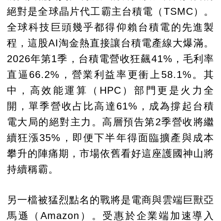
絕對是全球晶片代工霸主台積電（TSMC）。
全球科技巨頭幾乎都得仰賴台積電的先進製
程，這股AI淘金熱直接讓台積電產線大爆滿。
2026年第1季，台積電營收狂飆41%，毛利率
直逼66.2%，營業利益率更衝上58.1%。其
中，高效能運算（HPC）部門更是火力全
開，單季營收占比高達61%，成為撐起台積
電大局的絕對主力。高層預告第2季營收將繼
續狂漲35%，即便下半年得面臨擴產與成本
攀升的陣痛期，市場依舊看好這座護國神山將
持續稱霸。
另一檔被猛烈點名的戰將是電商與雲端巨獸亞
馬遜（Amazon）。受惠於企業端加速導入