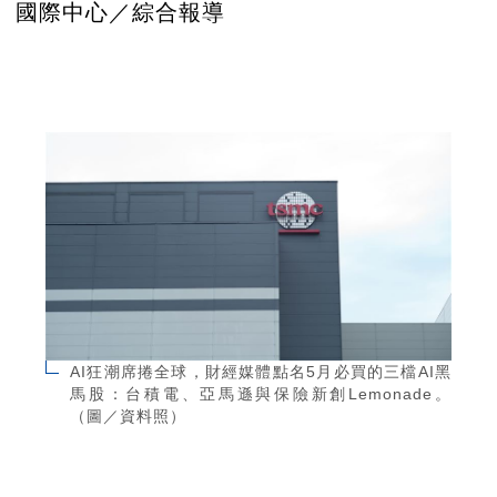
國際中心／綜合報導
AI狂潮席捲全球，財經媒體點名5月必買的三檔AI黑
馬股：台積電、亞馬遜與保險新創Lemonade。
（圖／資料照）