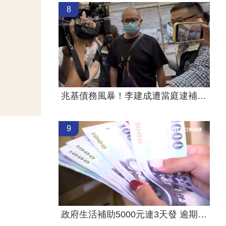
8
兆基債務風暴！李建成遭當庭逮補聲押禁見
9
政府生活補助5000元連3天發 逾期視同放棄