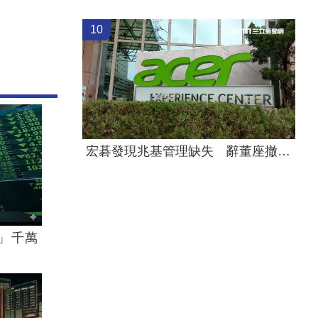
10
宏碁發現兆基管理缺失 辭董座撤出經營層
」千萬