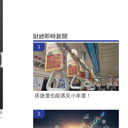
財經即時新聞
1
搭捷運也能遇見小幸運！
急
2
／