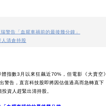
 貝瑞警告「血腥車禍前的最後幾分鐘」
資人清倉持股
導體指數3月以來狂飆近70%，但電影《大賣空
y）再發出警告，直言科技股即將因估值過高而急轉直
籲投資人趕緊出清持股。