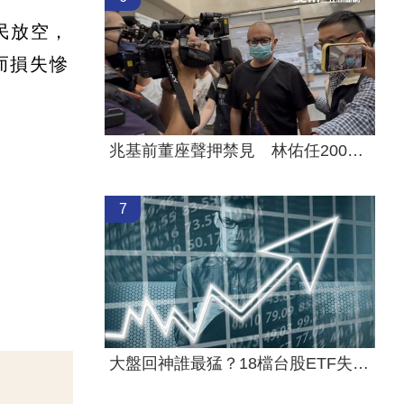
民放空，
而損失慘
兆基前董座聲押禁見 林佑任200萬交保
7
大盤回神誰最猛？18檔台股ETF失土收復