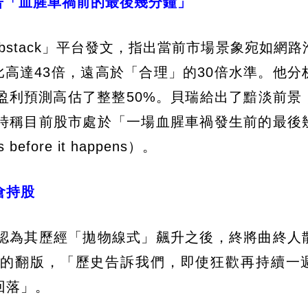
警告「血腥車禍前的最後幾分鐘」
bstack」平台發文，指出當前市場景象宛如網路
比高達43倍，遠高於「合理」的30倍水準。他分
盈利預測高估了整整50%。貝瑞給出了黯淡前景
時稱目前股市處於「一場血腥車禍發生前的最後
es before it happens）。
倉持股
認為其歷經「拋物線式」飆升之後，終將曲終人
軌跡的翻版，「歷史告訴我們，即使狂歡再持續一
回落」。