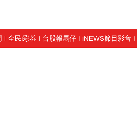
聞
全民i彩券
台股報馬仔
iNEWS節目影音
|
|
|