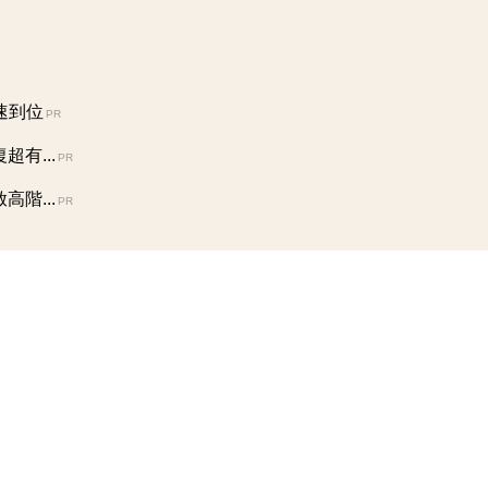
速到位
PR
有...
PR
階...
PR