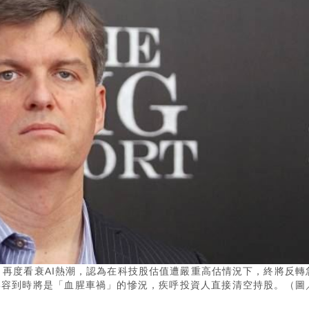
rry）再度看衰AI熱潮，認為在科技股估值遭嚴重高估情況下，終將反轉
至形容到時將是「血腥車禍」的慘況，疾呼投資人直接清空持股。（圖