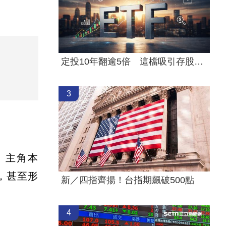
定投10年翻逾5倍 這檔吸引存股族卡位！
3
》主角本
下，甚至形
新／四指齊揚！台指期飆破500點
4