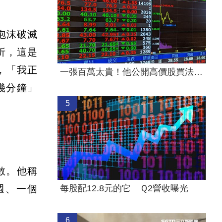
泡沫破滅
析，這是
，「我正
一張百萬太貴！他公開高價股買法：賺30萬
幾分鐘」
5
散。他稱
週、一個
每股配12.8元的它 Ｑ2營收曝光
6