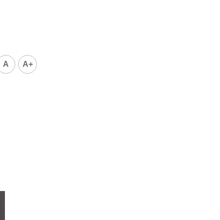
」
A
A+