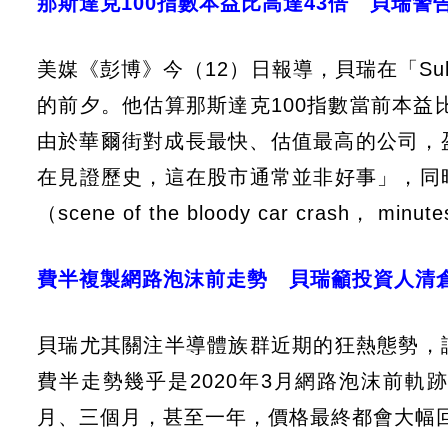
那斯達克100指數本益比高達43倍 貝瑞
美媒《彭博》今（12）日報導，貝瑞在「Su
的前夕。他估算那斯達克100指數當前本益
由於華爾街對成長最快、估值最高的公司，
在見證歷史，這在股市通常並非好事」，同
（scene of the bloody car crash， minut
費半複製網路泡沫前走勢 貝瑞籲投資人清
貝瑞尤其關注半導體族群近期的狂熱態勢，
費半走勢幾乎是2020年3月網路泡沫前
月、三個月，甚至一年，價格最終都會大幅