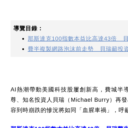
導覽目錄：
那斯達克100指數本益比高達43倍
費半複製網路泡沫前走勢 貝瑞籲投
AI熱潮帶動美國科技股屢創新高，費城半
尊、知名投資人貝瑞（Michael Burr
容到時崩跌的慘況將如同「血腥車禍」，呼