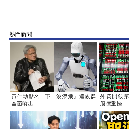
熱門新聞
黃仁勳點名「下一波浪潮」這族群
外資開殺第
全面噴出
股價重挫