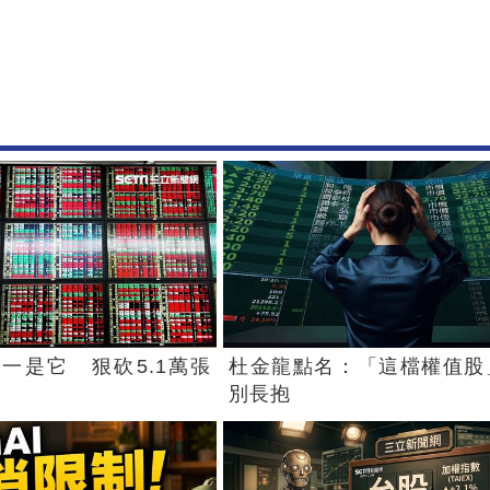
一是它 狠砍5.1萬張
杜金龍點名：「這檔權值股
別長抱