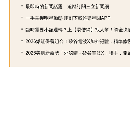
最即時的新聞話題 追蹤訂閱三立新聞網
一手掌握明星動態 即刻下載娛樂星聞APP
臨時需要小額週轉？上【易借網】找人幫！資金快
2026爆紅保養組合！矽谷電波X加外泌體，精準修復超
2026美肌新趨勢「外泌體＋矽谷電波X」聯手，開啟高