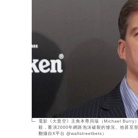
電影《大賣空》主角本尊貝瑞（Michael Bu
殺，重演2000年網路泡沫破裂的慘況。他甚
翻攝自X平台 @wallstreetbets）