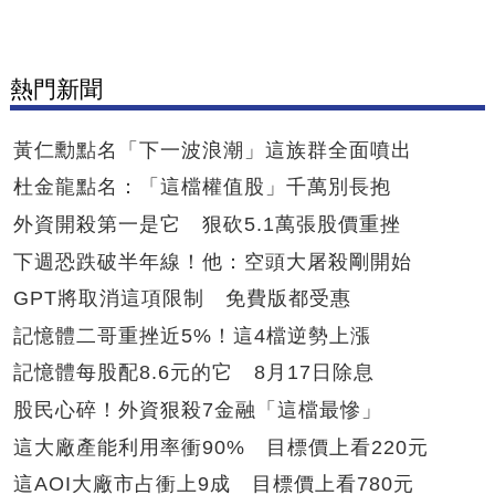
熱門新聞
黃仁勳點名「下一波浪潮」這族群全面噴出
杜金龍點名：「這檔權值股」千萬別長抱
外資開殺第一是它 狠砍5.1萬張股價重挫
下週恐跌破半年線！他：空頭大屠殺剛開始
GPT將取消這項限制 免費版都受惠
記憶體二哥重挫近5%！這4檔逆勢上漲
記憶體每股配8.6元的它 8月17日除息
股民心碎！外資狠殺7金融「這檔最慘」
這大廠產能利用率衝90% 目標價上看220元
這AOI大廠市占衝上9成 目標價上看780元