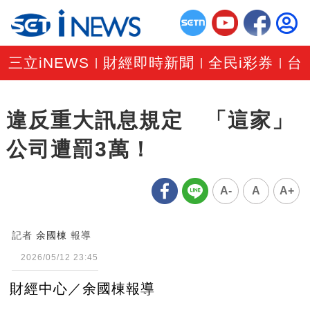
三立iNEWS
財經即時新聞
全民i彩券
台
|
|
|
違反重大訊息規定 「這家」
公司遭罰3萬！
A-
A
A+
記者
余國棟
報導
2026/05/12 23:45
財經中心／余國棟報導