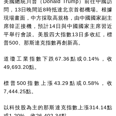
美國總統川普（Donald Trump）前往中國訪
問，13日晚間近8時抵達北京首都機場。根據
現場畫面，中方採取高規格，由中國國家副主
席韓正接機，預計14日與中國國家主席習近
平舉行會談。美股四大指數13日多收紅，標
普500、那斯達克指數再創新高。
道瓊工業指數下跌67.36點或0.14%，收
49,693.20點。
標普500指數上漲43.29點或0.58%，收
7,444.25點。
以科技股為主的那斯達克指數上漲314.14點
或1.20%，收26,402.34點。