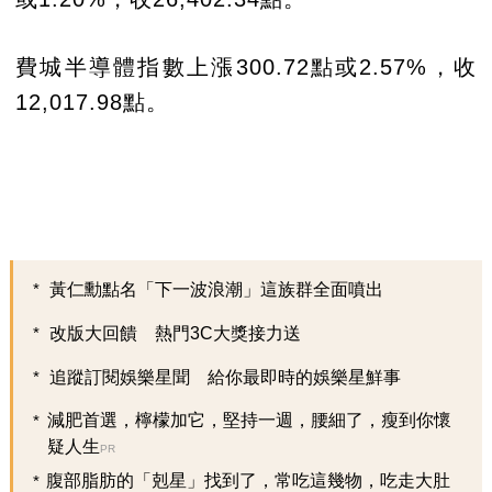
費城半導體指數上漲300.72點或2.57%，收
12,017.98點。
黃仁勳點名「下一波浪潮」這族群全面噴出
改版大回饋 熱門3C大獎接力送
追蹤訂閱娛樂星聞 給你最即時的娛樂星鮮事
減肥首選，檸檬加它，堅持一週，腰細了，瘦到你懷
疑人生
PR
腹部脂肪的「剋星」找到了，常吃這幾物，吃走大肚