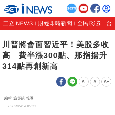
三立iNEWS
財經即時新聞
全民i彩券
台
|
|
|
川普將會面習近平！美股多收
高 費半漲300點、那指揚升
314點再創新高
A-
A
A+
編輯 施郁韻 報導
2026/05/14 05:22