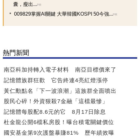
囊，瘦出...
PR
009829掌握AI關鍵 大華韓國KOSPI 50今強...
PR
熱門新聞
南亞科加持轉入電子材料 南亞目標價來了
記憶體族群狂歡 它告終連4亮紅燈漲停
黃仁勳點名「下一波浪潮」這族群全面噴出
股民心碎！外資狠殺7金融「這檔最慘」
記憶體每股配8.6元的它 8月17日除息
杜金龍公開6檔私房股！曝台積電關鍵價位
國安基金第9次護盤暴賺81% 歷年績效曝