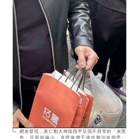
網友發現，黃仁勳大拇指指甲呈現不尋常的「灰黑
色」且形狀偏小，直呼身價千億也難治灰指甲。