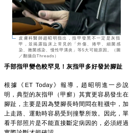
皮膚科醫師趙昭明指出，指甲發黑不一定是灰指
甲，並揭露臨床上常見的「外傷、捲甲、細菌感
染、黴菌感染、慢性甲溝炎」等5大可能原因。（圖
／翻攝自Threads）
手部指甲變色較罕見！灰指甲多好發於腳趾
根據《ET Today》報導，趙昭明進一步說
明，典型的灰指甲（甲癬）其實更容易發生在
腳趾，主要是因為雙腳長時間悶在鞋襪中，加
上走路、運動時容易受到撞擊所致。因此，單
看手部照片是不能直接斷定病因的，必須經過
實際診斷才能確認。