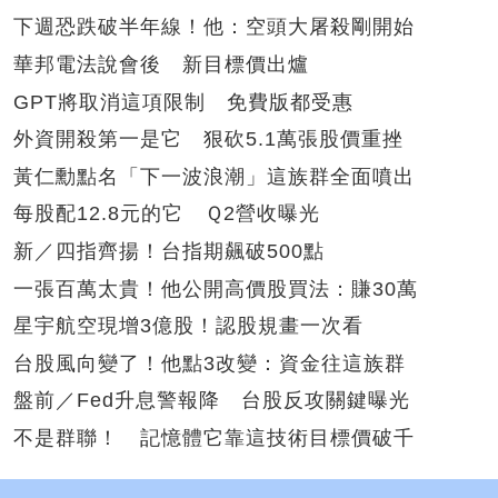
下週恐跌破半年線！他：空頭大屠殺剛開始
華邦電法說會後 新目標價出爐
GPT將取消這項限制 免費版都受惠
外資開殺第一是它 狠砍5.1萬張股價重挫
黃仁勳點名「下一波浪潮」這族群全面噴出
每股配12.8元的它 Ｑ2營收曝光
新／四指齊揚！台指期飆破500點
一張百萬太貴！他公開高價股買法：賺30萬
星宇航空現增3億股！認股規畫一次看
台股風向變了！他點3改變：資金往這族群
盤前／Fed升息警報降 台股反攻關鍵曝光
不是群聯！ 記憶體它靠這技術目標價破千