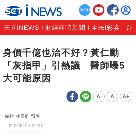
三立iNEWS
財經即時新聞
全民i彩券
台
|
|
|
身價千億也治不好？黃仁勳
「灰指甲」引熱議 醫師曝5
大可能原因
A-
A
A+
編輯
林偉帆
報導
2026/05/18 22:08