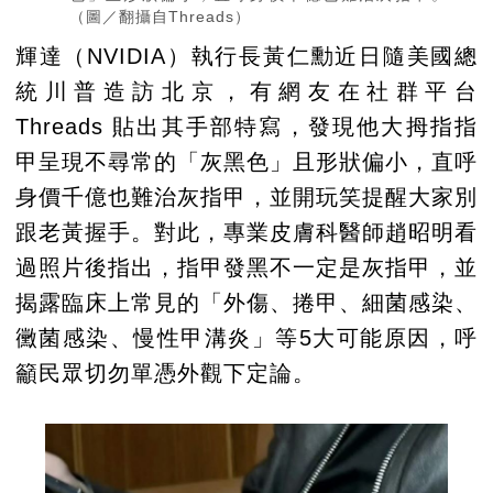
（圖／翻攝自Threads）
輝達（NVIDIA）執行長黃仁勳近日隨美國總
統川普造訪北京，有網友在社群平台
Threads 貼出其手部特寫，發現他大拇指指
甲呈現不尋常的「灰黑色」且形狀偏小，直呼
身價千億也難治灰指甲，並開玩笑提醒大家別
跟老黃握手。對此，專業皮膚科醫師趙昭明看
過照片後指出，指甲發黑不一定是灰指甲，並
揭露臨床上常見的「外傷、捲甲、細菌感染、
黴菌感染、慢性甲溝炎」等5大可能原因，呼
籲民眾切勿單憑外觀下定論。