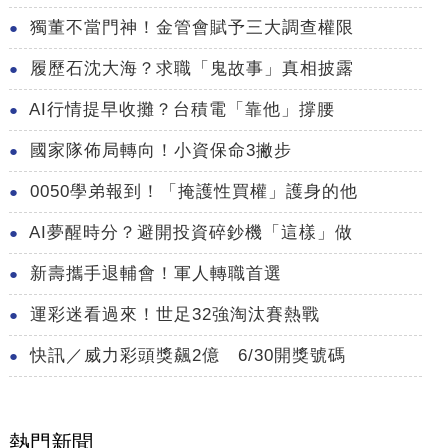
獨董不當門神！金管會賦予三大調查權限
履歷石沈大海？求職「鬼故事」真相披露
AI行情提早收攤？台積電「靠他」撐腰
國家隊佈局轉向！小資保命3撇步
0050學弟報到！「掩護性買權」護身的他
AI夢醒時分？避開投資碎鈔機「這樣」做
新壽攜手退輔會！軍人轉職首選
運彩迷看過來！世足32強淘汰賽熱戰
快訊／威力彩頭獎飆2億 6/30開獎號碼
熱門新聞