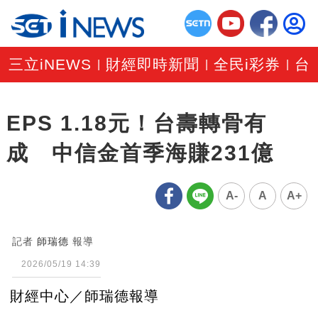
三立iNEWS
財經即時新聞
全民i彩券
台
|
|
|
EPS 1.18元！台壽轉骨有
成 中信金首季海賺231億
A-
A
A+
記者
師瑞德
報導
2026/05/19 14:39
財經中心／師瑞德報導