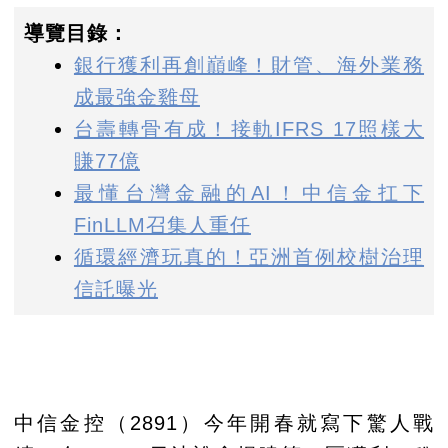
導覽目錄：
銀行獲利再創巔峰！財管、海外業務
成最強金雞母
台壽轉骨有成！接軌IFRS 17照樣大
賺77億
最懂台灣金融的AI！中信金扛下
FinLLM召集人重任
循環經濟玩真的！亞洲首例校樹治理
信託曝光
中信金控（2891）今年開春就寫下驚人戰