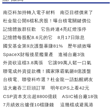
南亞科加持轉入電子材料 南亞目標價來了
杜金龍公開6檔私房股！曝台積電關鍵價位
記憶體族群狂歡 它告終連4亮紅燈漲停
記憶體每股配8.6元的它 8月17日除息
國安基金第9次護盤暴賺81% 歷年績效曝
SpaceX財報後星艦量產 進補台廠3強
外資砍這檔3.8萬張 它讓99萬人鬆一口氣
聯電成外資提款機！國家隊霸氣砸8億護盤
台積電、聯發科咋選？杜金龍一語點醒網友
這大廠吞三巨頭訂單 明年EPS上看42元
CSP資本支出超8800億鎂 ASIC補台廠18強
7月績效出爐僅10檔賺錢 這幾檔成避風港