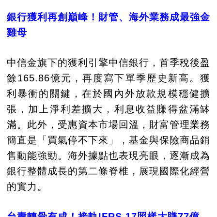
銀行獲利再創巔峰！財管、海外業務成最強金
雞母
中信金旗下的獲利引擎中信銀行，首季稅後盈
餘165.86億元，再度寫下單季歷史新高。獲
利暴衝的關鍵，在於國內外放款規模穩健擴
張，加上淨利差擴大，利息收益賺得盆滿缽
滿。此外，受惠資本市場回溫，財富管理業務
簡直是「買氣停不下來」，基金與保險商品銷
售動能強勁。海外據點也表現亮眼，逐漸成為
銀行整體成長的第二條脊椎，展現國際化經營
的實力。
台壽轉骨有成！接軌IFRS 17照樣大賺77億