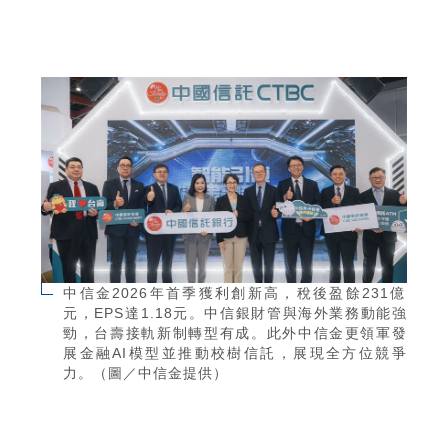
中信金2026年首季獲利創新高，稅後盈餘231億
元，EPS達1.18元。中信銀財管與海外業務動能強
勁，台壽接軌新制轉型有成。此外中信金更領軍發
展金融AI模型並推動校樹信託，展現全方位競爭
力。（圖／中信金提供）