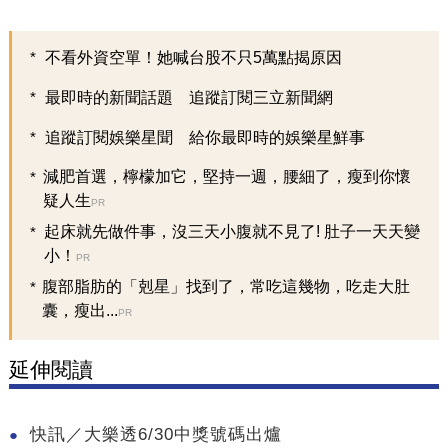
不看外資空單！她喊台股不只5萬點揭原因
最即時的新聞話題 追蹤訂閱三立新聞網
追蹤訂閱娛樂星聞 給你最即時的娛樂星鮮事
減肥首選，檸檬加它，堅持一週，腰細了，瘦到你懷
疑人生
PR
起床就先做件事，沒三天小腹就不見了! 肚子一天天變
小！
PR
腹部脂肪的「剋星」找到了，常吃這幾物，吃走大肚
囊，瘦出...
PR
延伸閱讀
快訊／大樂透6/30中獎號碼出爐