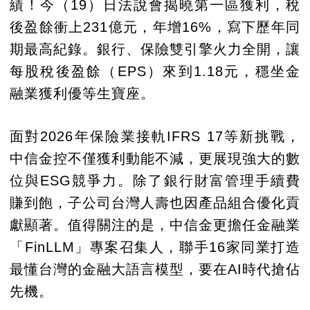
績！今（19）日法說會揭曉第一區獲利，稅
後盈餘衝上231億元，年增16%，寫下歷年同
期最高紀錄。銀行、保險雙引擎火力全開，讓
每股稅後盈餘（EPS）來到1.18元，穩坐金
融業獲利優等生寶座。
面對2026年保險業接軌IFRS 17等新挑戰，
中信金控不僅獲利動能不減，更展現強大的數
位與ESG競爭力。除了銀行財富管理手續費
賺到飽，子公司台灣人壽也因產品組合優化貢
獻顯著。值得關注的是，中信金更擔任金融業
「FinLLM」專案召集人，聯手16家同業打造
最懂台灣的金融大語言模型，要在AI時代搶佔
先機。